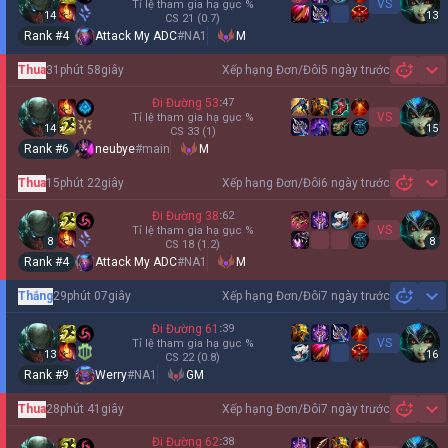
VS
Tỉ lệ tham gia hạ gục
%
14
13
CS
21
(0.7)
Rank #
4
Attack My ADC
#
NA1
M
Thua
31phút 58giây
Xếp hạng Đơn/Đôi
5 ngày trước
Sh
Đi Đường
53
:
47
VS
Tỉ lệ tham gia hạ gục
%
14
15
CS
33
(1)
Rank #
6
neubye
#
main
M
Thua
15phút 22giây
Xếp hạng Đơn/Đôi
6 ngày trước
Sh
Đi Đường
38
:
62
VS
Tỉ lệ tham gia hạ gục
%
8
8
CS
18
(1.2)
Rank #
4
Attack My ADC
#
NA1
M
Thắng
29phút 07giây
Xếp hạng Đơn/Đôi
7 ngày trước
Sh
Đi Đường
61
:
39
VS
Tỉ lệ tham gia hạ gục
%
13
16
CS
22
(0.8)
Rank #
9
Werry
#
NA1
GM
Thua
28phút 41giây
Xếp hạng Đơn/Đôi
7 ngày trước
Sh
Đi Đường
62
:
38