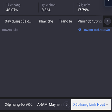
Tỉ lệ thắng
Tỷ lệ chọn
Tỷ lệ cấm
48.07
%
8.36
%
17.79
%
Xây dựng của đối thủ
Khắc chế
Trang bị
Phối hợp tướng
Bả
QUẢNG CÁO
LOẠI BỎ QUẢNG CÁO
Xếp hạng Đơn/Đôi
ARAM: Mayhem
Cổ điển
Xếp hạng Linh Hoạt
ARENA
Tod
N