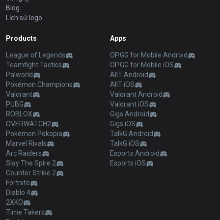
Blog
Lịch sử logo
Products
Apps
League of Legends
OP.GG for Mobile Android
Teamfight Tactics
OP.GG for Mobile iOS
Palworld
AllT Android
Pokémon Champions
AllT iOS
Valorant
Valorant Android
PUBG
Valorant iOS
ROBLOX
Gigs Android
OVERWATCH2
Gigs iOS
Pokémon Pokopia
TalkG Android
Marvel Rivals
TalkG iOS
Arc Raiders
Esports Android
Slay The Spire 2
Esports iOS
Counter Strike 2
Fortnite
Diablo 4
2XKO
Time Takers