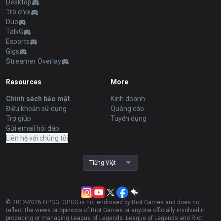
Desktop
Trò chơi
Duo
TalkG
Esports
Gigs
Streamer Overlay
Resources
More
Chính sách bảo mật
Kinh doanh
Điều khoản sử dụng
Quảng cáo
Trợ giúp
Tuyển dụng
Gửi email hỏi đáp
Liên hệ với chúng tôi
Tiếng Việt
© 2012-
2026
OP.GG. OP.GG is not endorsed by Riot Games and does not
reflect the views or opinions of Riot Games or anyone officially involved in
producing or managing League of Legends. League of Legends and Riot