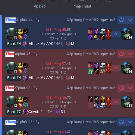
Áp Đảo
Pháp Thuật
Thắng
31phút 44giây
Xếp hạng Đơn/Đôi
2 ngày trước
Sh
Đi Đường
45
:
55
VS
Tỉ lệ tham gia hạ gục
%
15
14
CS
49
(1.5)
Rank #
4
Attack My ADC
#
NA1
M
Thua
30phút 46giây
Xếp hạng Đơn/Đôi
3 ngày trước
Sh
Đi Đường
57
:
43
VS
Tỉ lệ tham gia hạ gục
%
13
14
CS
39
(1.3)
Rank #
4
Attack My ADC
#
NA1
M
Thua
27phút 08giây
Xếp hạng Đơn/Đôi
3 ngày trước
Sh
Đi Đường
30
:
70
VS
Tỉ lệ tham gia hạ gục
%
12
13
CS
37
(1.4)
Rank #
7
Coyote
#
LoLTV
D1
Thắng
31phút 26giây
Xếp hạng Đơn/Đôi
5 ngày trước
Sh
Đi Đường
63
:
37