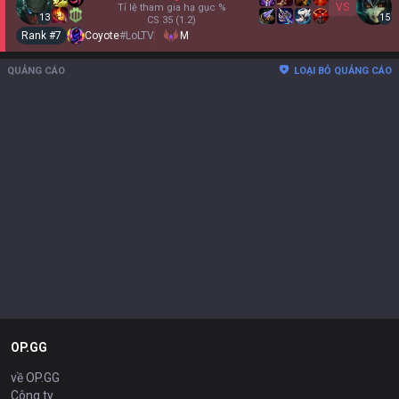
VS
Tỉ lệ tham gia hạ gục
%
13
15
CS
35
(1.2)
Rank #
7
Coyote
#
LoLTV
M
QUẢNG CÁO
LOẠI BỎ QUẢNG CÁO
OP.GG
về OP.GG
Công ty