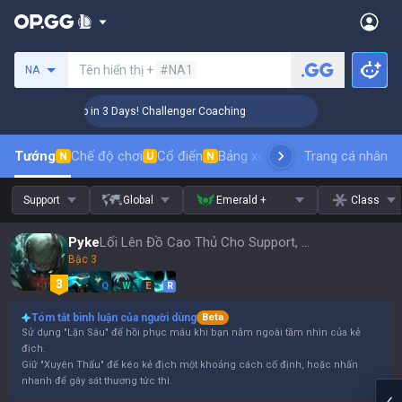
Tìm kiếm người chơi
Tên hiển thị +
#NA1
NA
🏆 Rank Up in 3 Days! Challenger Coaching
🏆 Rank Up i
Tướng
Chế độ chơi
Cổ điển
Bảng xếp hạng trang phục
Trang cá nhân
thứ t
N
U
N
Support
Global
Emerald +
Class
Pyke
Lối Lên Đồ Cao Thủ Cho Support, Bản Vá 16.15
Bậc 3
Q
W
E
R
Tóm tắt bình luận của người dùng
Beta
Sử dụng "Lặn Sâu" để hồi phục máu khi bạn nằm ngoài tầm nhìn của kẻ
địch.
Giữ "Xuyên Thấu" để kéo kẻ địch một khoảng cách cố định, hoặc nhấn
nhanh để gây sát thương tức thì.