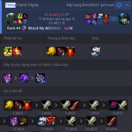
Thắng
37phút 34giây
Xếp hạng Đơn/Đôi
21 giờ trước
Hi
Đi Đường
53
:
47
VS
Tỉ lệ tham gia hạ gục
%
15
15
CS
48
(1.3)
Rank #
4
Attack My ADC
#
NA1
M
Phép bổ trợ
Trang bị khởi đầu
Giày
2
Đây là xây dựng item cố định ở đấu trận
Gợi ý lên đồ
2
0 phút
2 phút
5 phút
7 phút
9 phút
2
12 phút
14 phút
15 phút
16 phút
18 phút