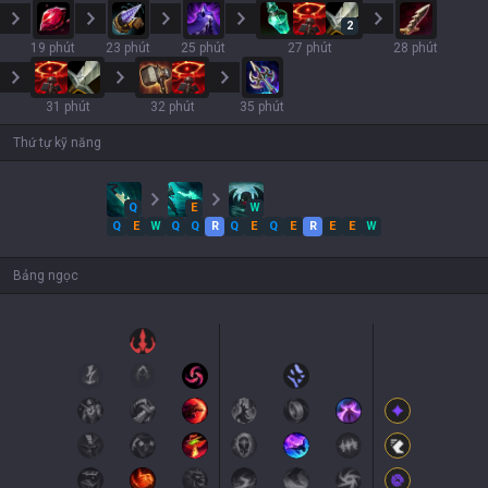
2
19 phút
23 phút
25 phút
27 phút
28 phút
31 phút
32 phút
35 phút
Thứ tự kỹ năng
Q
E
W
Q
E
W
Q
Q
R
Q
E
Q
E
R
E
E
W
Bảng ngọc