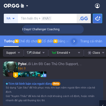
Tìm kiếm người chơi
Tên hiển thị +
#NA1
NA
🏆 Rank Up in 3 Days! Challenger Coaching
🏆 Rank Up in 
Tướng
Chế độ chơi
Cổ điển
Bảng xếp hạng trang phục
Trang cá nhân
thứ t
N
U
N
Support
Global
Emerald +
Class
Pyke
Lối Lên Đồ Cao Thủ Cho Support, Bản Vá 16.15
Bậc 3
Q
W
E
R
Tóm tắt bình luận của người dùng
Beta
Sử dụng "Lặn Sâu" để hồi phục máu khi bạn nằm ngoài tầm nhìn của kẻ
địch.
Giữ "Xuyên Thấu" để kéo kẻ địch một khoảng cách cố định, hoặc nhấn
nhanh để gây sát thương tức thì.