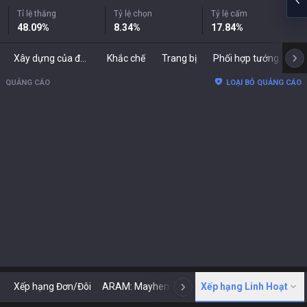
Tỉ lệ thắng
Tỷ lệ chọn
Tỷ lệ cấm
48.09
%
8.34
%
17.84
%
Xây dựng của đối thủ
Khắc chế
Trang bị
Phối hợp tướng
Bả
QUẢNG CÁO
LOẠI BỎ QUẢNG CÁO
Xếp hạng Đơn/Đôi
ARAM: Mayhem
Cổ điển
Xếp hạng Linh Hoạt
ARENA
Tod
N