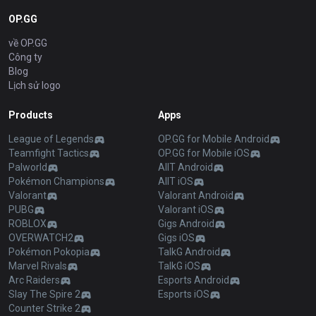
OP.GG
về OP.GG
Công ty
Blog
Lịch sử logo
Products
Apps
League of Legends
OP.GG for Mobile Android
Teamfight Tactics
OP.GG for Mobile iOS
Palworld
AllT Android
Pokémon Champions
AllT iOS
Valorant
Valorant Android
PUBG
Valorant iOS
ROBLOX
Gigs Android
OVERWATCH2
Gigs iOS
Pokémon Pokopia
TalkG Android
Marvel Rivals
TalkG iOS
Arc Raiders
Esports Android
Slay The Spire 2
Esports iOS
Counter Strike 2