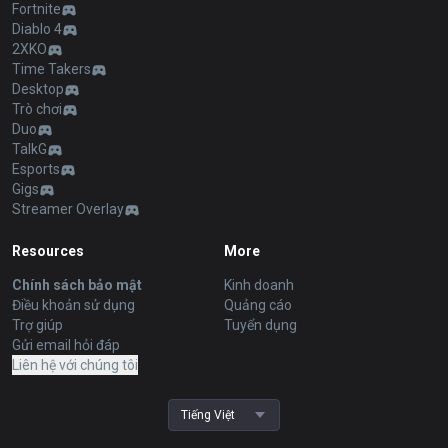
Fortnite
Diablo 4
2XKO
Time Takers
Desktop
Trò chơi
Duo
TalkG
Esports
Gigs
Streamer Overlay
Resources
More
Chính sách bảo mật
Kinh doanh
Điều khoản sử dụng
Quảng cáo
Trợ giúp
Tuyển dụng
Gửi email hỏi đáp
Liên hệ với chúng tôi
Tiếng Việt