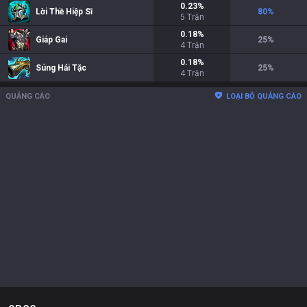
0.23
%
Lời Thề Hiệp Sĩ
80
%
5
Trận
0.18
%
Giáp Gai
25
%
4
Trận
0.18
%
Súng Hải Tặc
25
%
4
Trận
QUẢNG CÁO
LOẠI BỎ QUẢNG CÁO