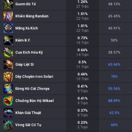
1.24
%
Gươm Đồ Tể
48.15
%
27
Trận
1.01
%
Khiên Băng Randuin
45.45
%
22
Trận
1.01
%
Mãng Xà Kích
40.91
%
22
Trận
0.73
%
Kiếm B.F.
50
%
16
Trận
0.64
%
Cưa Xích Hóa Kỹ
28.57
%
14
Trận
0.5
%
Giáp Liệt Sĩ
63.64
%
11
Trận
0.46
%
Dây Chuyền Iron Solari
70
%
10
Trận
0.41
%
Đồng Hồ Cát Zhonya
55.56
%
9
Trận
0.41
%
Chuông Bảo Hộ Mikael
88.89
%
9
Trận
0.37
%
Khăn Giải Thuật
62.5
%
8
Trận
0.23
%
Vòng Sắt Cổ Tự
60
%
5
Trận