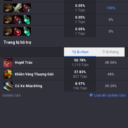
0.05
%
100
%
1
Trận
2
0.05
%
0
%
1
Trận
2
0.05
%
0
%
1
Trận
Trang bị hỗ trợ
Tỷ lệ chọn
Tỉ lệ thắng
50.78
%
Huyết Trảo
48.56
%
1,110
Trận
37.83
%
Khiên Vàng Thượng Giới
48
%
827
Trận
8.97
%
Cỗ Xe Mùa Đông
39.29
%
196
Trận
QUẢNG CÁO
LOẠI BỎ QUẢNG CÁO