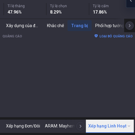
Tỉ lệ thắng
Tỷ lệ chọn
Tỷ lệ cấm
47.96
%
8.29
%
17.86
%
Xây dựng của đối thủ
Khắc chế
Trang bị
Phối hợp tướng
B
QUẢNG CÁO
LOẠI BỎ QUẢNG CÁO
Xếp hạng Đơn/Đôi
ARAM: Mayhem
Cổ điển
Xếp hạng Linh Hoạt
ARENA
Tod
N