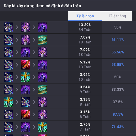
Đây là xây dựng item cố định ở đấu trận
Tỷ lệ chọn
Tỉ lệ thắng
13.39
%
50
%
34
Trận
7.09
%
61.11
%
18
Trận
7.09
%
55.56
%
18
Trận
5.12
%
53.85
%
13
Trận
3.94
%
50
%
10
Trận
3.54
%
33.33
%
9
Trận
3.15
%
37.5
%
8
Trận
3.15
%
87.5
%
8
Trận
2.76
%
71.43
%
7
Trận