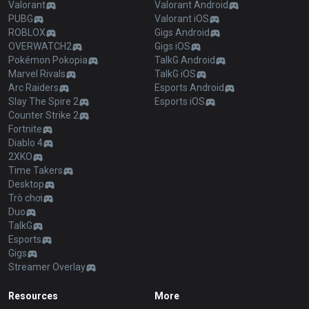
Valorant
Valorant Android
PUBG
Valorant iOS
ROBLOX
Gigs Android
OVERWATCH2
Gigs iOS
Pokémon Pokopia
TalkG Android
Marvel Rivals
TalkG iOS
Arc Raiders
Esports Android
Slay The Spire 2
Esports iOS
Counter Strike 2
Fortnite
Diablo 4
2XKO
Time Takers
Desktop
Trò chơi
Duo
TalkG
Esports
Gigs
Streamer Overlay
Resources
More