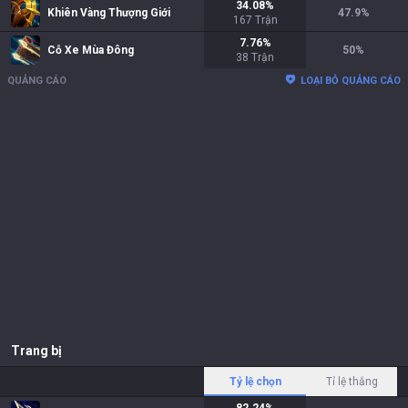
34.08
%
Khiên Vàng Thượng Giới
47.9
%
167
Trận
7.76
%
Cỗ Xe Mùa Đông
50
%
38
Trận
QUẢNG CÁO
LOẠI BỎ QUẢNG CÁO
Trang bị
Tỷ lệ chọn
Tỉ lệ thắng