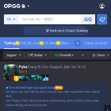
Tìm kiếm người chơi
Tên hiển thị +
#NA1
NA
🏆 Rank Up in 3 Days! Challenger Coaching
Tướng
Chế độ chơi
Cổ điển
Bảng xếp hạng trang phục
Trang cá nhân
thứ t
N
U
N
Support
Global
Emerald +
Class
Pyke
Trang Bị Cho Support, Bản Vá 16.15
Bậc 3
Q
W
E
R
Tóm tắt bình luận của người dùng
Beta
Sử dụng "Lặn Sâu" để hồi phục máu khi bạn nằm ngoài tầm nhìn của kẻ
địch.
Giữ "Xuyên Thấu" để kéo kẻ địch một khoảng cách cố định, hoặc nhấn
nhanh để gây sát thương tức thì.