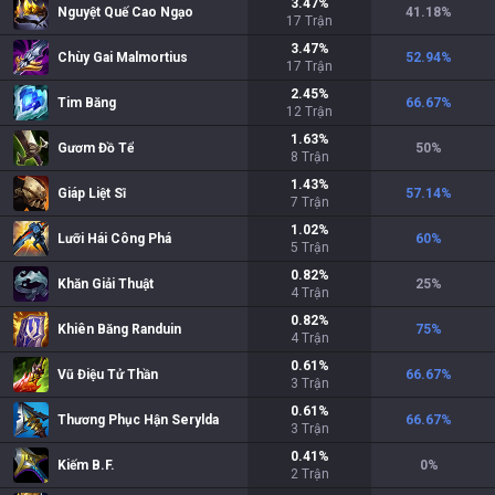
3.47
%
Nguyệt Quế Cao Ngạo
41.18
%
17
Trận
3.47
%
Chùy Gai Malmortius
52.94
%
17
Trận
2.45
%
Tim Băng
66.67
%
12
Trận
1.63
%
Gươm Đồ Tể
50
%
8
Trận
1.43
%
Giáp Liệt Sĩ
57.14
%
7
Trận
1.02
%
Lưỡi Hái Công Phá
60
%
5
Trận
0.82
%
Khăn Giải Thuật
25
%
4
Trận
0.82
%
Khiên Băng Randuin
75
%
4
Trận
0.61
%
Vũ Điệu Tử Thần
66.67
%
3
Trận
0.61
%
Thương Phục Hận Serylda
66.67
%
3
Trận
0.41
%
Kiếm B.F.
0
%
2
Trận