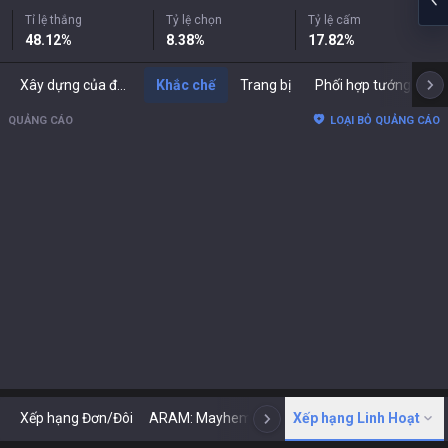
Tỉ lệ thắng
Tỷ lệ chọn
Tỷ lệ cấm
48.12
%
8.38
%
17.82
%
Xây dựng của đối thủ
Khắc chế
Trang bị
Phối hợp tướng
B
QUẢNG CÁO
LOẠI BỎ QUẢNG CÁO
Xếp hạng Đơn/Đôi
ARAM: Mayhem
Cổ điển
Xếp hạng Linh Hoạt
ARENA
Tod
N