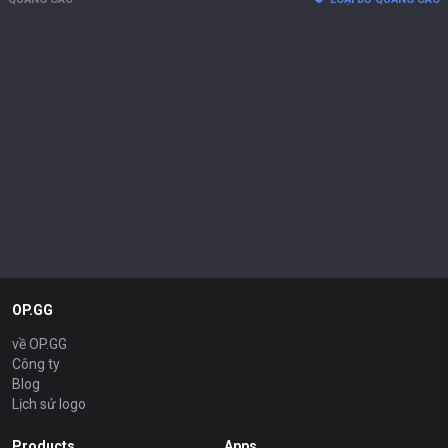
OP.GG
về OP.GG
Công ty
Blog
Lịch sử logo
Products
Apps