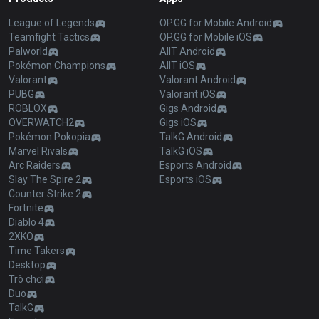
League of Legends
OP.GG for Mobile Android
Teamfight Tactics
OP.GG for Mobile iOS
Palworld
AllT Android
Pokémon Champions
AllT iOS
Valorant
Valorant Android
PUBG
Valorant iOS
ROBLOX
Gigs Android
OVERWATCH2
Gigs iOS
Pokémon Pokopia
TalkG Android
Marvel Rivals
TalkG iOS
Arc Raiders
Esports Android
Slay The Spire 2
Esports iOS
Counter Strike 2
Fortnite
Diablo 4
2XKO
Time Takers
Desktop
Trò chơi
Duo
TalkG