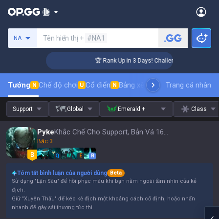
Tìm kiếm người chơi
Tên hiển thị +
#NA1
NA
ger Coaching
🏆 Rank Up in 3 Days! Challenger Coaching
Tướng
Chế độ chơi
Cổ điển
Bảng xếp hạng trang phục
Trang cá nhân
thứ t
N
U
N
Support
Global
Emerald +
Class
Pyke
Khắc Chế Cho Support, Bản Vá 16.15
Bậc 3
Q
W
E
R
Tóm tắt bình luận của người dùng
Beta
Sử dụng "Lặn Sâu" để hồi phục máu khi bạn nằm ngoài tầm nhìn của kẻ
địch.
Giữ "Xuyên Thấu" để kéo kẻ địch một khoảng cách cố định, hoặc nhấn
nhanh để gây sát thương tức thì.