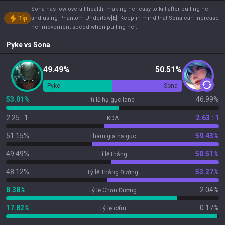
Sona has low overall health, making her easy to kill after pulling her
Tip
and using Phantom Undertow[E]. Keep in mind that Sona can increase
her movement speed when pulling her.
Pyke
vs
Sona
49.49%
50.51%
Pyke
Sona
53.01%
46.99%
tỉ lệ hạ gục lane
2.25 : 1
2.63 : 1
KDA
51.15%
59.43%
Tham gia hạ gục
49.49%
50.51%
Tỉ lệ thắng
48.12%
53.27%
Tỷ lệ Thắng Đường
8.38%
2.04%
Tỷ lệ Chọn Đường
17.82%
0.17%
Tỷ lệ cấm