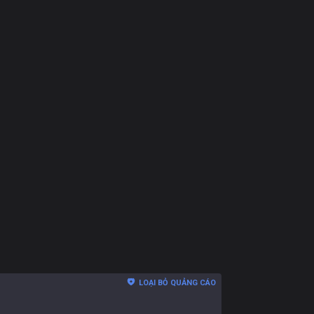
LOẠI BỎ QUẢNG CÁO