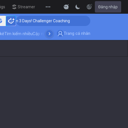
VI
igs
Streamer Overlay
Đăng nhập
New
 in 3 Days! Challenger Coaching
🏆 Rank Up in 3 Day
Trang cá nhân
kê
Tìm kiếm nhiều
Cập nhật trò chơi