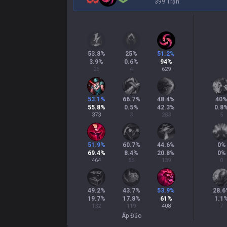
399 Trận
53.8
%
25
%
51.2
%
3.9
%
0.6
%
94
%
26
4
629
53.1
%
66.7
%
48.4
%
40
55.8
%
0.5
%
42.3
%
0.8
373
3
283
5
51.9
%
60.7
%
44.6
%
0
%
69.4
%
8.4
%
20.8
%
0
%
464
56
139
0
49.2
%
43.7
%
53.9
%
28.6
19.7
%
17.8
%
61
%
1.1
132
119
408
7
Áp Đảo