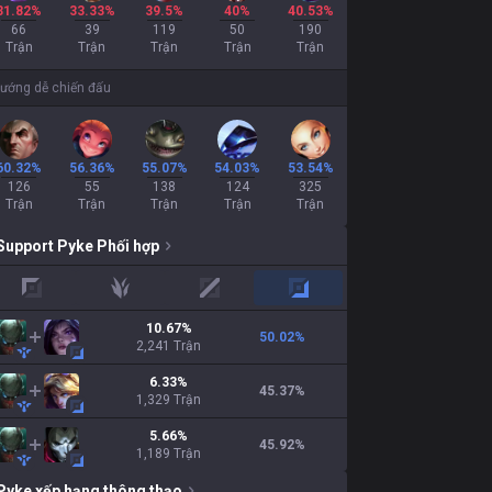
31.82%
33.33%
39.5%
40%
40.53%
66
39
119
50
190
Trận
Trận
Trận
Trận
Trận
tướng dễ chiến đấu
60.32%
56.36%
55.07%
54.03%
53.54%
126
55
138
124
325
Trận
Trận
Trận
Trận
Trận
Support
Pyke
Phối hợp
top
jungle
mid
adc
10.67
%
50.02
%
2,241
Trận
6.33
%
45.37
%
1,329
Trận
5.66
%
45.92
%
1,189
Trận
Pyke
xếp hạng thông thạo