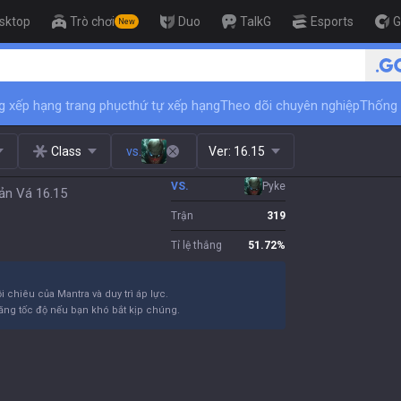
sktop
Trò chơi
Duo
TalkG
Esports
G
New
🏆 Rank Up in 3 Days! Challenger Co
g xếp hạng trang phục
thứ tự xếp hạng
Theo dõi chuyên nghiệp
Thống 
Class
vs.
Ver:
16.15
VS.
Pyke
ản Vá 16.15
Trận
319
Tỉ lệ thắng
51.72
%
 chiêu của Mantra và duy trì áp lực.
ăng tốc độ nếu bạn khó bắt kịp chúng.