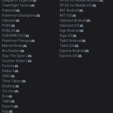
League of Legends
OP.GG for Mobile Android
Teamfight Tactics
OP.GG for Mobile iOS
Palworld
AllT Android
Pokémon Champions
AllT iOS
Valorant
Valorant Android
PUBG
Valorant iOS
ROBLOX
Gigs Android
OVERWATCH2
Gigs iOS
Pokémon Pokopia
TalkG Android
Marvel Rivals
TalkG iOS
Arc Raiders
Esports Android
Slay The Spire 2
Esports iOS
Counter Strike 2
Fortnite
Diablo 4
2XKO
Time Takers
Desktop
Trò chơi
Duo
TalkG
Esports
Gigs