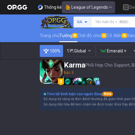
Thống kê
League of Legends
De
Tìm kiếm người chơi
NA
Tên hiển thị +
#NA1
Trang chủ
Tướng
Chế độ chơi
Cổ điển
Bản
N
U
N
100%
Global
Emerald +
Karma
Phối Hợp Cho Support, B
Bậc 3
Q
W
E
R
Tóm tắt bình luận của người dùng
Beta
Sử dụng kỹ năng và đòn đánh thường để giảm thời gian hồi
Sử dụng Nội Hỏa để làm chậm kẻ địch hoặc Khơi Dậy để t