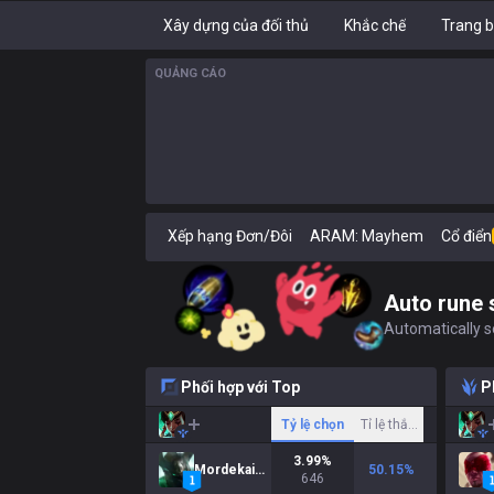
Xây dựng của đối thủ
Khắc chế
Trang b
QUẢNG CÁO
Xếp hạng Đơn/Đôi
ARAM: Mayhem
Cổ điển
Auto rune 
Automatically se
Phối hợp với Top
P
Tỷ lệ chọn
Tỉ lệ thắng
3.99
%
Mordekaiser
50.15
%
646