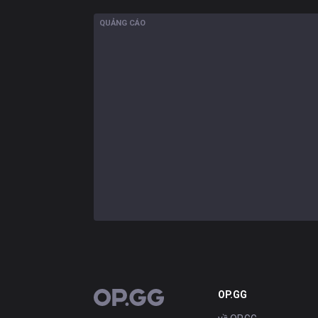
QUẢNG CÁO
OP.GG
OP.GG