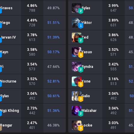
4.86
%
3.99
%
Graves
49.87
%
Sylas
50
788
647
4.49
%
3.89
%
Viego
51.51
%
Viktor
48
728
631
3.78
%
3.86
%
Jarvan IV
51.39
%
Zed
48
613
626
3.58
%
3.52
%
Kayn
50.17
%
Yasuo
45
580
571
3.54
%
3.42
%
Vi
47.64
%
Syndra
51
573
555
3.52
%
3.16
%
Nocturne
52.81
%
Yone
52
570
513
3.04
%
3.04
%
Sylas
50.61
%
Galio
50
492
492
2.73
%
3.04
%
Ngộ Không
51.36
%
Malzahar
51
442
492
2.47
%
3.03
%
Rengar
46.38
%
Locke
45
401
491