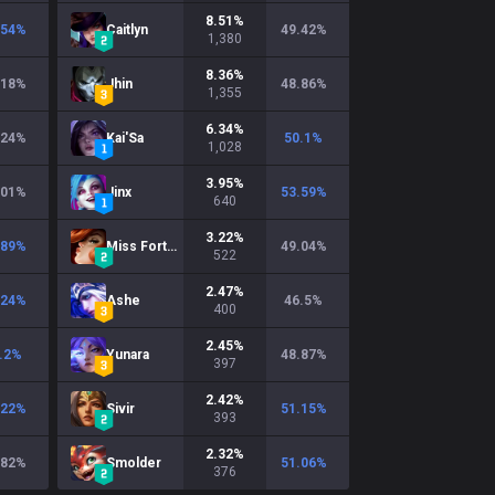
8.51
%
.54
%
Caitlyn
49.42
%
1,380
8.36
%
.18
%
Jhin
48.86
%
1,355
6.34
%
.24
%
Kai'Sa
50.1
%
1,028
3.95
%
.01
%
Jinx
53.59
%
640
3.22
%
.89
%
Miss Fortune
49.04
%
522
2.47
%
.24
%
Ashe
46.5
%
400
2.45
%
.2
%
Yunara
48.87
%
397
2.42
%
.22
%
Sivir
51.15
%
393
2.32
%
.82
%
Smolder
51.06
%
376