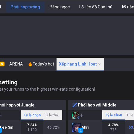
ị
Phối hợp tướng
Bảng ngọc
Lối lên đồ Cao thủ
kỹ nă
ARENA
Today's hot
Xếp hạng Linh Hoạt
N
setting
t your runes to the highest win-rate configuration!
hối hợp với Jungle
Phối hợp với Middle
Tỷ lệ chọn
Tỉ lệ thắng
Tỷ lệ chọn
Tỉ l
7.34
%
4.78
%
Lee Sin
46.72
%
Ahri
53
1,190
775