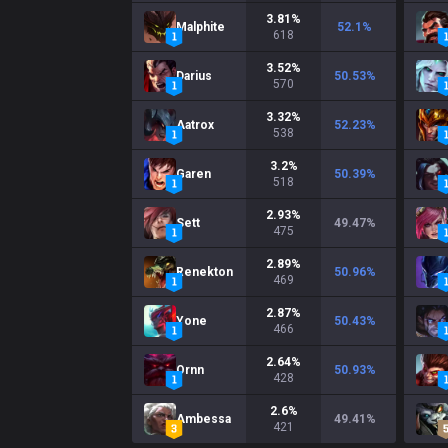
3.81
%
Malphite
52.1
%
618
3.52
%
Darius
50.53
%
570
3.32
%
Aatrox
52.23
%
538
3.2
%
Garen
50.39
%
518
2.93
%
Sett
49.47
%
475
2.89
%
Renekton
50.96
%
469
2.87
%
Yone
50.43
%
466
2.64
%
Ornn
50.93
%
428
2.6
%
Ambessa
49.41
%
421