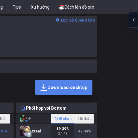
ng
Tips
Xu hướng
Cách lên đồ pro
LOẠI BỎ QUẢNG CÁO
Download desktop
Phối hợp với Bottom
ệ thắng
Tỷ lệ chọn
Tỉ lệ thắng
19.39
%
.16
%
Ezreal
47.34
%
3,143