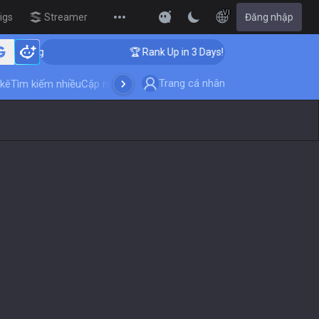
VI
igs
Streamer Overlay
Đăng nhập
New
aching
🏆 Rank Up in 3 Days! Challenger Coaching
Trang cá nhân
kê
Tìm kiếm nhiều
Cập nhật trò chơi