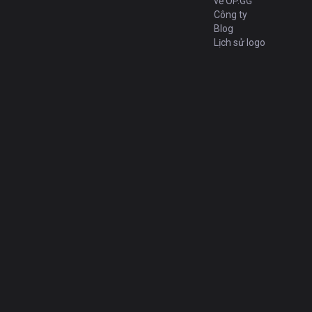
về OP.GG
Công ty
Blog
Lịch sử logo