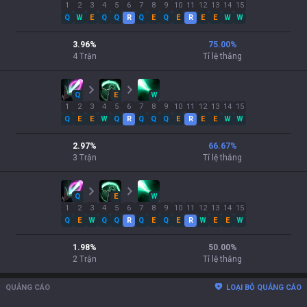
1
2
3
4
5
6
7
8
9
10
11
12
13
14
15
Q
W
E
Q
Q
R
Q
E
Q
E
R
E
E
W
W
3.96
%
75.00
%
4
Trận
Tỉ lệ thắng
Q
E
W
1
2
3
4
5
6
7
8
9
10
11
12
13
14
15
Q
E
E
W
Q
R
Q
Q
Q
E
R
E
E
W
W
2.97
%
66.67
%
3
Trận
Tỉ lệ thắng
Q
E
W
1
2
3
4
5
6
7
8
9
10
11
12
13
14
15
Q
E
W
Q
Q
R
Q
E
Q
E
R
W
E
E
W
1.98
%
50.00
%
2
Trận
Tỉ lệ thắng
QUẢNG CÁO
LOẠI BỎ QUẢNG CÁO