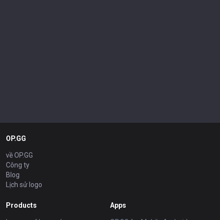
OP.GG
về OP.GG
Công ty
Blog
Lịch sử logo
Products
Apps