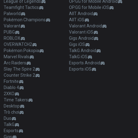
League of Legends
OP.GG for Mobile Android
Teamfight Tactics
OP.GG for Mobile iOS
Palworld
AllT Android
Pokémon Champions
AllT iOS
Valorant
Valorant Android
PUBG
Valorant iOS
ROBLOX
Gigs Android
OVERWATCH2
Gigs iOS
Pokémon Pokopia
TalkG Android
Marvel Rivals
TalkG iOS
Arc Raiders
Esports Android
Slay The Spire 2
Esports iOS
Counter Strike 2
Fortnite
Diablo 4
2XKO
Time Takers
Desktop
Trò chơi
Duo
TalkG
Esports
Gigs