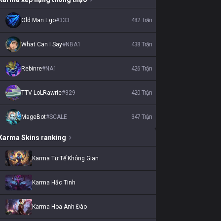
Old Man Ego
#
333
482
Trận
What Can I Say
#
NBA1
438
Trận
Rebinre
#
NA1
426
Trận
TTV LoLRawrie
#
329
420
Trận
MageBot
#
SCALE
347
Trận
Karma
Skins
ranking
Karma Tư Tế Không Gian
Karma Hắc Tinh
Karma Hoa Anh Đào