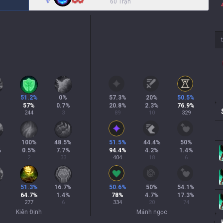
60 Trận
51.2
%
0
%
57.3
%
20
%
50.5
%
57
%
0.7
%
20.8
%
2.3
%
76.9
%
244
3
89
10
329
100
%
48.5
%
51.5
%
44.4
%
50
%
%
0.5
%
7.7
%
94.4
%
4.2
%
1.4
%
2
33
404
18
6
51.3
%
16.7
%
50.6
%
50
%
54.1
%
64.7
%
1.4
%
78
%
4.7
%
17.3
%
277
6
334
20
74
Kiên Định
Mảnh ngọc