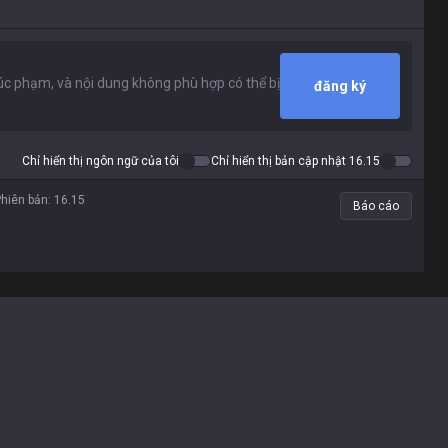
đăng ký
Chỉ hiển thị ngôn ngữ của tôi
Chỉ hiển thị bản cập nhật 16.15
hiên bản
:
16.15
Báo cáo