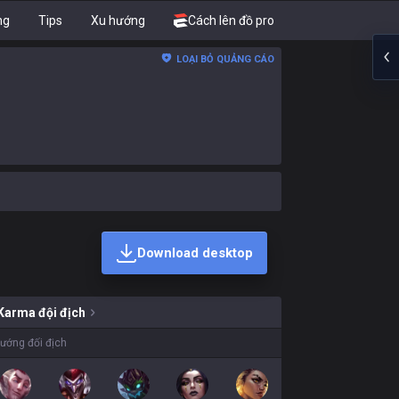
ng
Tips
Xu hướng
Cách lên đồ pro
LOẠI BỎ QUẢNG CÁO
Download desktop
kins on sale?
Karma
đội địch
tướng đối địch