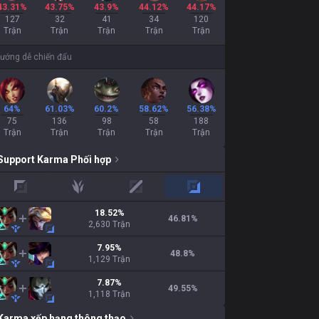
43.31%
43.75%
43.9%
44.12%
44.17%
127
32
41
34
120
Trận
Trận
Trận
Trận
Trận
tướng dễ chiến đấu
64%
61.03%
60.2%
58.62%
56.38%
75
136
98
58
188
Trận
Trận
Trận
Trận
Trận
Support
Karma
Phối hợp
top
jungle
mid
adc
18.52
%
46.81
%
2,630
Trận
7.95
%
48.8
%
1,129
Trận
7.87
%
49.55
%
1,118
Trận
Karma
xếp hạng thông thạo