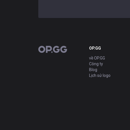
OP.GG
OP.GG
về OP.GG
Công ty
Blog
Lịch sử logo