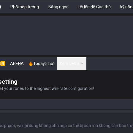
ị
Phối hợp tướng
Bảng ngọc
Lối lên đồ Cao thủ
kỹ năn
n
ARENA
Today's hot
Xem thêm
N
setting
t your runes to the highest win-rate configuration!