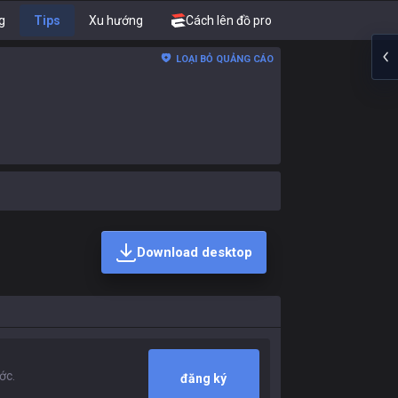
g
Tips
Xu hướng
Cách lên đồ pro
LOẠI BỎ QUẢNG CÁO
Download desktop
đăng ký