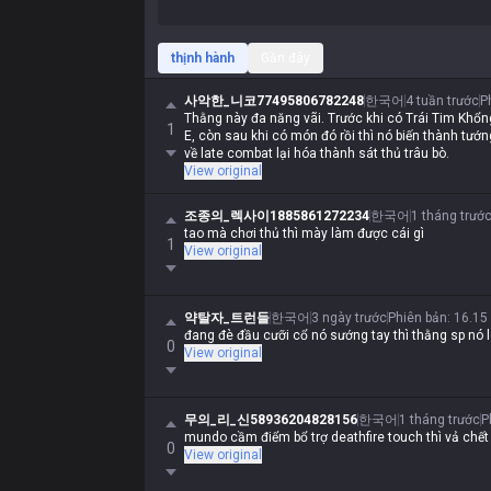
thịnh hành
Gần đây
사악한_니코77495806782248
한국어
4 tuần trước
P
Thằng này đa năng vãi. Trước khi có Trái Tim Khổng
1
E, còn sau khi có món đó rồi thì nó biến thành tướ
về late combat lại hóa thành sát thủ trâu bò.
View original
조종의_렉사이1885861272234
한국어
1 tháng trướ
tao mà chơi thủ thì mày làm được cái gì
1
View original
약탈자_트런들
한국어
3 ngày trước
Phiên bản
:
16.15
đang đè đầu cưỡi cổ nó sướng tay thì thằng sp nó lê
0
View original
무의_리_신58936204828156
한국어
1 tháng trước
P
mundo cầm điểm bổ trợ deathfire touch thì vả chết
0
View original