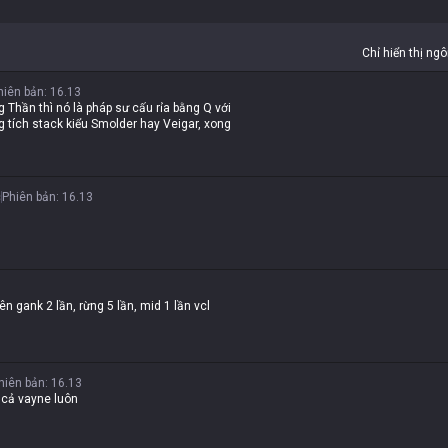
Chỉ hiển thị ng
hiên bản
:
16.13
 Thần thì nó là pháp sư cấu rỉa bằng Q với
ng tích stack kiểu Smolder hay Veigar, xong
c
Phiên bản
:
16.13
n gank 2 lần, rừng 5 lần, mid 1 lần vcl
hiên bản
:
16.13
 cả vayne luôn