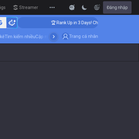
VI
igs
Streamer Overlay
Đăng nhập
New
ing
🏆 Rank Up in 3 Days! Challenger Coaching
Trang cá nhân
kê
Tìm kiếm nhiều
Cập nhật trò chơi