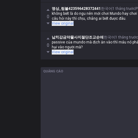
명상_럼블423596428372441
한국어
1 tháng trước
P
không biết là do ngu nên mới chơi Mundo hay chơi
0
câu hỏi này thì chịu, chẳng ai biết được đâu.
View original
납치감금약물사지절단조교순애
한국어
1 tháng trước
passive của mundo mà địch ăn vào thì máu nó phải
0
hại vào người mà?
View original
QUẢNG CÁO