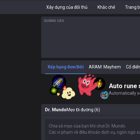
Xây dựng của đối thủ
Khắc chế
Trang b
QUẢNG CÁO
Xếp hạng Đơn/Đôi
ARAM: Mayhem
Cổ điể
Auto rune 
Automatically se
Dr. Mundo
Mẹo Đi đường (6)