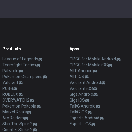
Products
Apps
League of Legends
OP.GG for Mobile Android
Teamfight Tactics
OP.GG for Mobile iOS
Palworld
AllT Android
Pokémon Champions
AllT iOS
Valorant
Valorant Android
PUBG
Valorant iOS
ROBLOX
Gigs Android
OVERWATCH2
Gigs iOS
Pokémon Pokopia
TalkG Android
Marvel Rivals
TalkG iOS
Arc Raiders
Esports Android
Slay The Spire 2
Esports iOS
Counter Strike 2