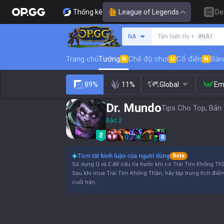
Thống kê
League of Legends
De
Tìm kiếm người chơi
NA
Tên hiển thị +
#NA1
Trang chủ
Tướng
Chế độ chơi
Cổ điển
Bản
N
U
N
89%
11%
Global
Em
Dr. Mundo
Tips Cho Top, Bản
Bậc 2
Q
W
E
R
Tóm tắt bình luận của người dùng
Beta
Sử dụng Q và E để cấu rỉa trước khi có Trái Tim Khổng Th
Sau khi mua Trái Tim Khổng Thần, hãy tập trung tích điể
cuối trận.