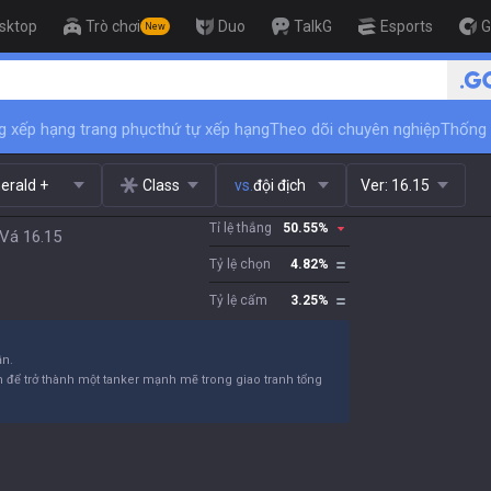
sktop
Trò chơi
Duo
TalkG
Esports
G
New
🏆 Rank Up in 3 Days! Challenger Coach
g xếp hạng trang phục
thứ tự xếp hạng
Theo dõi chuyên nghiệp
Thống 
erald +
Class
vs.
đội địch
Ver:
16.15
Tỉ lệ thắng
50.55
%
 Vá 16.15
Tỷ lệ chọn
4.82
%
Tỷ lệ cấm
3.25
%
ần.
m để trở thành một tanker mạnh mẽ trong giao tranh tổng