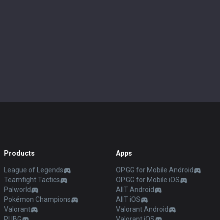
Products
Apps
League of Legends
OP.GG for Mobile Android
Teamfight Tactics
OP.GG for Mobile iOS
Palworld
AllT Android
Pokémon Champions
AllT iOS
Valorant
Valorant Android
PUBG
Valorant iOS