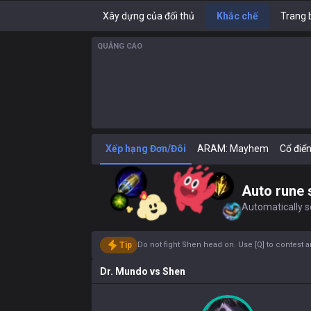
Xây dựng của đối thủ
Khắc chế
Trang 
QUẢNG CÁO
Xếp hạng Đơn/Đôi
ARAM: Mayhem
Cổ điể
Auto rune 
Automatically se
Tip
Do not fight Shen head on. Use [Q] to contest 
Dr. Mundo
vs
Shen