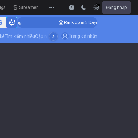
VI
igs
Streamer Overlay
Đăng nhập
New
oaching
🏆 Rank Up in 3 Days! Challenger Coaching
Trang cá nhân
kê
Tìm kiếm nhiều
Cập nhật trò chơi