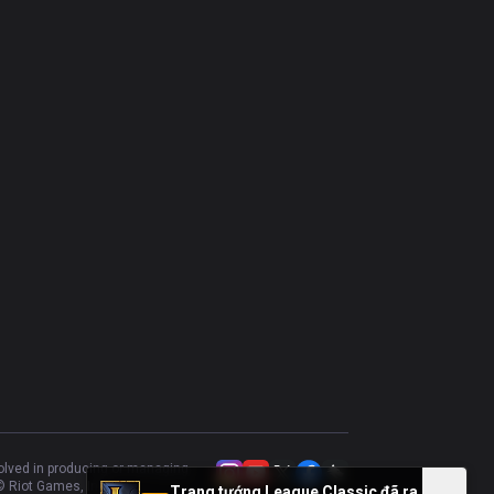
Yasuo
49.55
%
783
Volibear
53.43
%
773
Olaf
48.65
%
705
Kayle
50.76
%
656
Riven
49.84
%
612
Heimerdinger
56.95
%
590
Kennen
56.02
%
573
Camille
49.38
%
561
Tahm Kench
46.27
%
523
Trundle
50.31
%
485
Kled
45.63
%
469
volved in producing or managing
 Riot Games, Inc.
Trang tướng League Classic đã ra