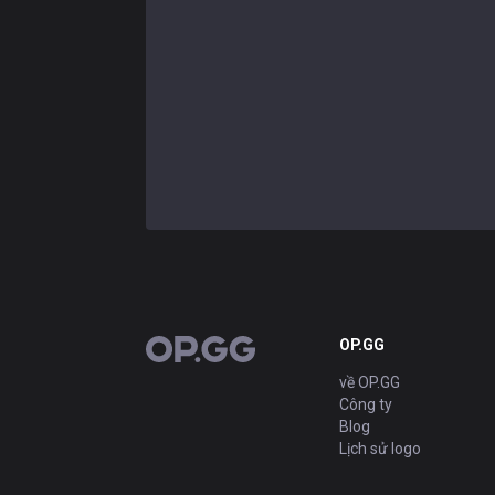
OP.GG
OP.GG
về OP.GG
Công ty
Blog
Lịch sử logo