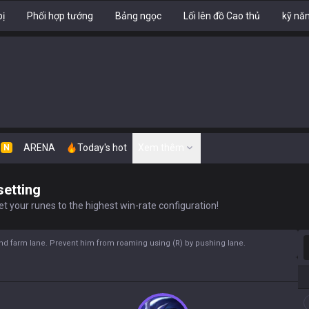
bị
Phối hợp tướng
Bảng ngọc
Lối lên đồ Cao thủ
kỹ nă
n
ARENA
Today's hot
Xem thêm
N
setting
t your runes to the highest win-rate configuration!
T
and farm lane. Prevent him from roaming using (R) by pushing lane.