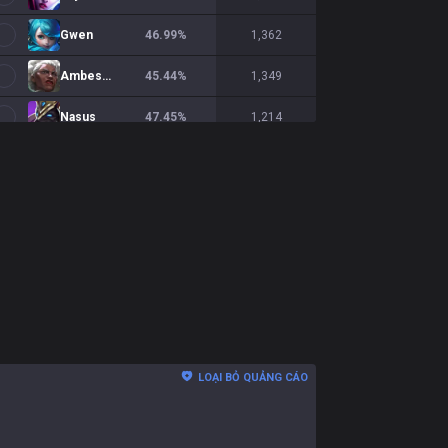
Gwen
46.99
%
1,362
Ambessa
45.44
%
1,349
Nasus
47.45
%
1,214
Shen
47.01
%
1,204
Ornn
49.87
%
1,153
Gnar
52.74
%
1,151
Teemo
51.71
%
1,143
Yorick
45.32
%
1,090
Sion
52.51
%
1,074
LOẠI BỎ QUẢNG CÁO
Fiora
48.73
%
1,061
Cho'Gath
53.71
%
1,039