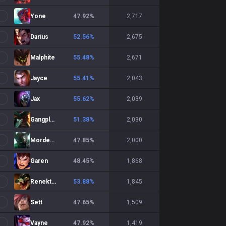
Yone
47.92
%
2,717
Darius
52.56
%
2,675
Malphite
55.48
%
2,671
Jayce
55.41
%
2,043
Jax
55.62
%
2,039
Gangplank
51.38
%
2,030
Mordekaiser
47.85
%
2,000
Garen
48.45
%
1,868
Renekton
53.88
%
1,845
Sett
47.65
%
1,509
Vayne
47.92
%
1,419