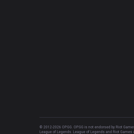
© 2012-
2026
OP.GG. OP.GG is not endorsed by Riot Games 
League of Legends. League of Legends and Riot Games ar