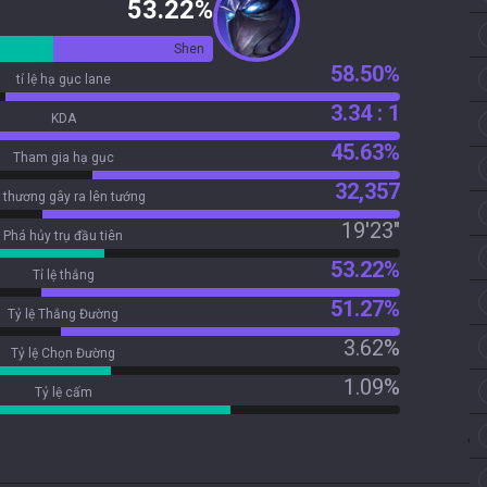
53.22%
Shen
58.50%
tỉ lệ hạ gục lane
3.34 : 1
KDA
45.63%
Tham gia hạ gục
32,357
 thương gây ra lên tướng
19'23"
Phá hủy trụ đầu tiên
53.22%
Tỉ lệ thắng
51.27%
Tỷ lệ Thắng Đường
3.62%
Tỷ lệ Chọn Đường
1.09%
Tỷ lệ cấm