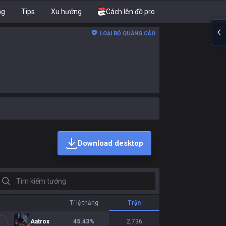
ng
Tips
Xu hướng
Cách lên đồ pro
LOẠI BỎ QUẢNG CÁO
Download desktop
ìm kiếm tướng
Tỉ lệ thắng
Trận
Aatrox
45.43
%
2,736