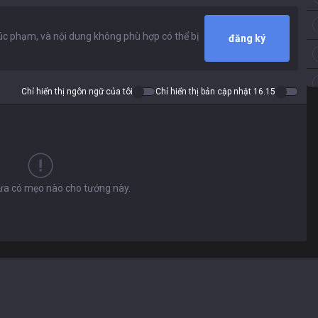
đăng ký
Chỉ hiển thị ngôn ngữ của tôi
Chỉ hiển thị bản cập nhật 16.15
hưa có mẹo nào cho tướng này.