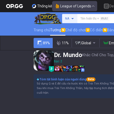
Thống kê
League of Legends
De
Tìm kiếm người chơi
NA
Tên hiển thị +
#NA1
Trang chủ
Tướng
Chế độ chơi
Cổ điển
Bản
N
U
N
89%
11%
Global
Em
Dr. Mundo
Khắc Chế Cho Top,
Bậc 2
Q
W
E
R
Tóm tắt bình luận của người dùng
Beta
Sử dụng Q và E để cấu rỉa trước khi có Trái Tim Khổng Th
Sau khi mua Trái Tim Khổng Thần, hãy tập trung tích điể
cuối trận.