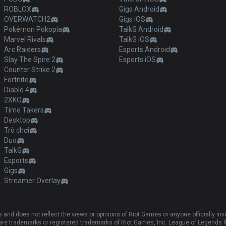
ROBLOX
Gigs Android
OVERWATCH2
Gigs iOS
Pokémon Pokopia
TalkG Android
Marvel Rivals
TalkG iOS
Arc Raiders
Esports Android
Slay The Spire 2
Esports iOS
Counter Strike 2
Fortnite
Diablo 4
2XKO
Time Takers
Desktop
Trò chơi
Duo
TalkG
Esports
Gigs
Streamer Overlay
and does not reflect the views or opinions of Riot Games or anyone officially in
e trademarks or registered trademarks of Riot Games, Inc. League of Legends ©