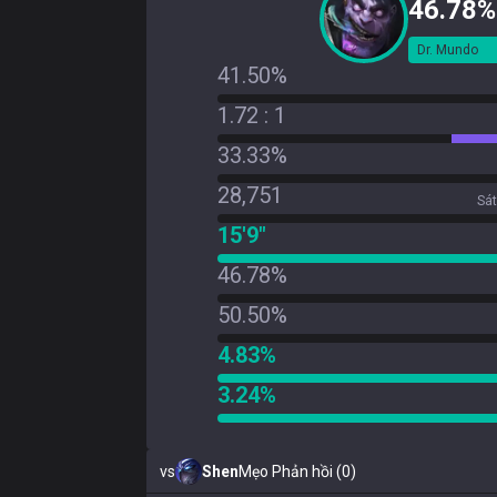
46.78%
Dr. Mundo
41.50%
1.72 : 1
33.33%
28,751
Sát
15'9"
46.78%
50.50%
4.83%
3.24%
vs
Shen
Mẹo Phản hồi (0)