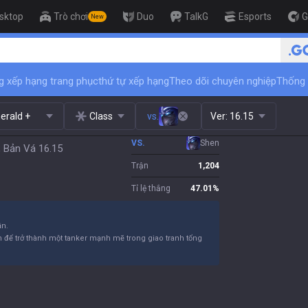
sktop
Trò chơi
Duo
TalkG
Esports
G
New
🏆 Rank Up in 3 Days! Challenger C
g xếp hạng trang phục
thứ tự xếp hạng
Theo dõi chuyên nghiệp
Thống 
erald +
Class
vs.
Ver:
16.15
VS.
Shen
 Bản Vá 16.15
Trận
1,204
Tỉ lệ thắng
47.01
%
ần.
m để trở thành một tanker mạnh mẽ trong giao tranh tổng