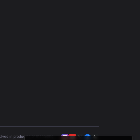
Tryndamere
48.36
%
701
Volibear
54.17
%
672
Olaf
49.84
%
612
Kayle
51.28
%
585
Riven
50
%
526
Heimerdinger
56.63
%
505
Kennen
56.34
%
497
Camille
49.08
%
489
Tahm Kench
47.82
%
458
Trundle
49.77
%
426
Kled
44.93
%
414
volved in producing or managing