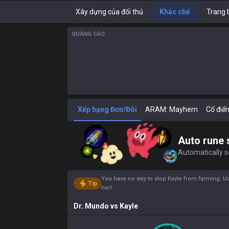
Xây dựng của đối thủ
Khắc chế
Trang 
QUẢNG CÁO
Xếp hạng Đơn/Đôi
ARAM: Mayhem
Cổ điể
Auto rune 
Automatically se
You have no way to stop Kayle from farming. Use 
Tip
her!
Dr. Mundo
vs
Kayle