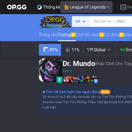
Thống kê
League of Legends
De
Tìm kiếm người chơi
NA
Tên hiển thị +
#NA1
Trang chủ
Tướng
Chế độ chơi
Cổ điển
Bản
N
U
N
89%
11%
Global
Em
Dr. Mundo
Khắc Chế Cho Top,
Bậc 2
Q
W
E
R
Tóm tắt bình luận của người dùng
Beta
Sử dụng Q và E để cấu rỉa trước khi có Trái Tim Khổng Th
Sau khi mua Trái Tim Khổng Thần, hãy tập trung tích điể
cuối trận.