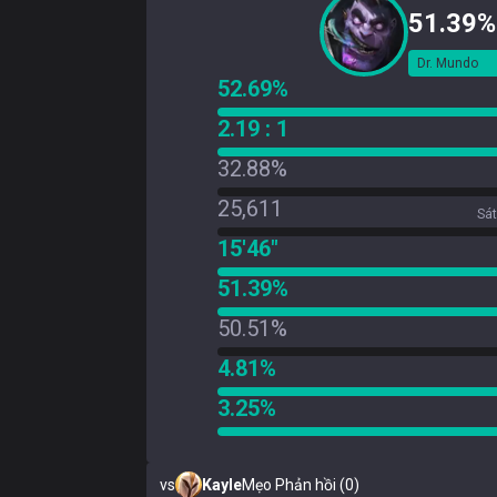
51.39%
Dr. Mundo
52.69%
2.19 : 1
32.88%
25,611
Sát
15'46"
51.39%
50.51%
4.81%
3.25%
vs
Kayle
Mẹo Phản hồi (0)