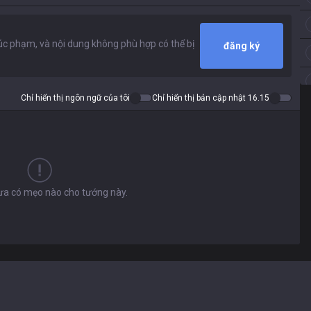
đăng ký
Chỉ hiển thị ngôn ngữ của tôi
Chỉ hiển thị bản cập nhật 16.15
hưa có mẹo nào cho tướng này.