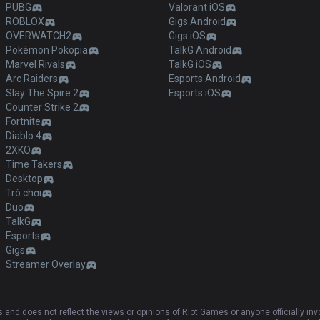
PUBG
Valorant iOS
ROBLOX
Gigs Android
OVERWATCH2
Gigs iOS
Pokémon Pokopia
TalkG Android
Marvel Rivals
TalkG iOS
Arc Raiders
Esports Android
Slay The Spire 2
Esports iOS
Counter Strike 2
Fortnite
Diablo 4
2XKO
Time Takers
Desktop
Trò chơi
Duo
TalkG
Esports
Gigs
Streamer Overlay
and does not reflect the views or opinions of Riot Games or anyone officially in