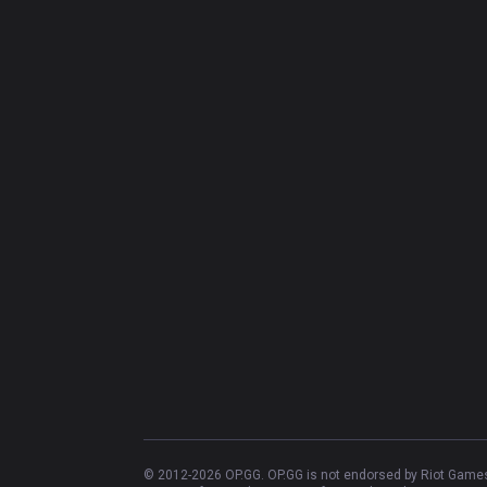
© 2012-
2026
OP.GG. OP.GG is not endorsed by Riot Games 