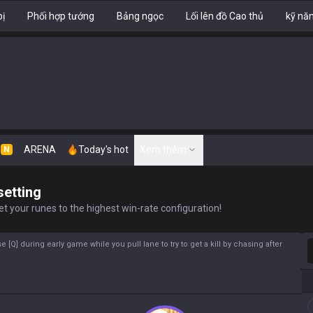
bị
Phối hợp tướng
Bảng ngọc
Lối lên đồ Cao thủ
kỹ nă
n
ARENA
Today's hot
Xem thêm
N
setting
t your runes to the highest win-rate configuration!
T
[Q] during early game while you pull lane to try to get a kill by chasing after