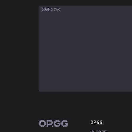
QUẢNG CÁO
OP.GG
OP.GG