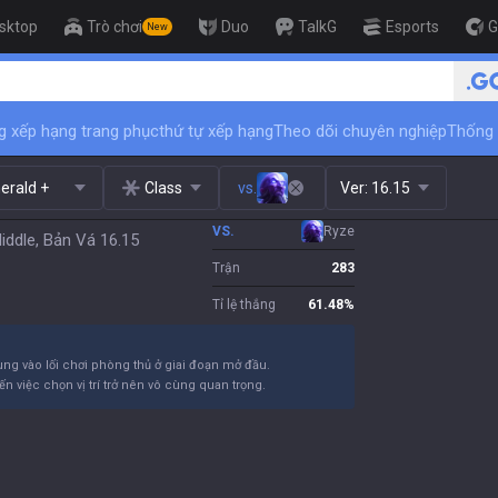
sktop
Trò chơi
Duo
TalkG
Esports
G
New
🏆 Rank Up in 3 Days! Challenger 
g xếp hạng trang phục
thứ tự xếp hạng
Theo dõi chuyên nghiệp
Thống 
erald +
Class
vs.
Ver:
16.15
VS.
Ryze
ddle, Bản Vá 16.15
Trận
283
Tỉ lệ thắng
61.48
%
trung vào lối chơi phòng thủ ở giai đoạn mở đầu.
ến việc chọn vị trí trở nên vô cùng quan trọng.