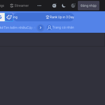
VI
igs
Streamer Overlay
Đăng nhập
New
Coaching
🏆 Rank Up in 3 Days! Challenger Coaching
Trang cá nhân
kê
Tìm kiếm nhiều
Cập nhật trò chơi