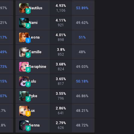
4.93
%
.97
%
Nautilus
53.89
%
1,106
4.11
%
.21
%
Nami
49.62
%
921
4.01
%
.17
%
Leona
51
%
898
3.8
%
.49
%
Camille
48
%
852
3.68
%
.73
%
Seraphine
49.03
%
824
3.65
%
.15
%
Lulu
50.18
%
817
3.55
%
.07
%
Pyke
46.86
%
796
2.86
%
.7
%
Lux
48.21
%
641
2.79
%
.8
%
Senna
48.72
%
626