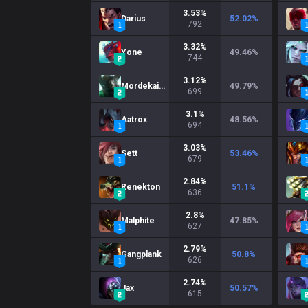
3.53
%
Darius
52.02
%
792
3.32
%
Yone
49.46
%
744
3.12
%
Mordekaiser
49.79
%
699
3.1
%
Aatrox
48.56
%
694
3.03
%
Sett
53.46
%
679
2.84
%
Renekton
51.1
%
636
2.8
%
Malphite
47.85
%
627
2.79
%
Gangplank
50.8
%
626
2.74
%
Jax
50.57
%
615