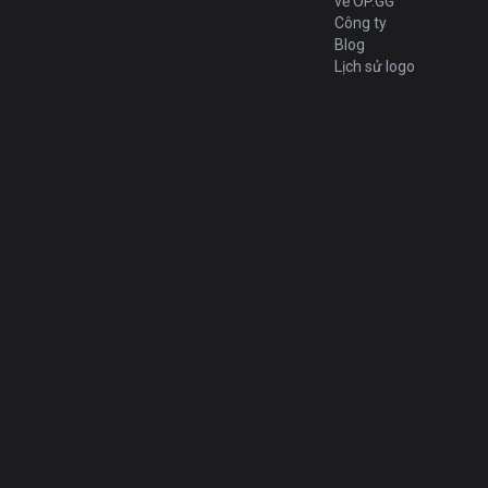
về OP.GG
Công ty
Blog
Lịch sử logo