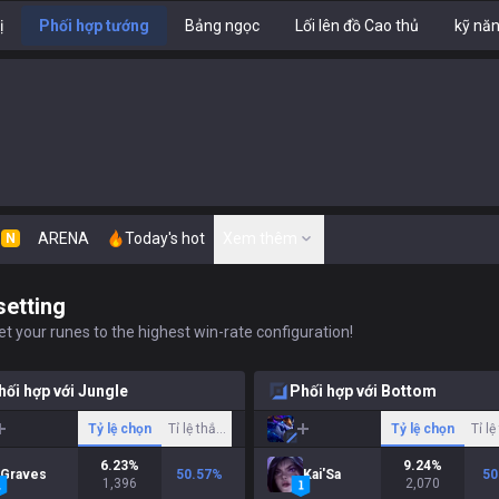
ị
Phối hợp tướng
Bảng ngọc
Lối lên đồ Cao thủ
kỹ nă
n
ARENA
Today's hot
Xem thêm
N
setting
t your runes to the highest win-rate configuration!
hối hợp với Jungle
Phối hợp với Bottom
Tỷ lệ chọn
Tỉ lệ thắng
Tỷ lệ chọn
Tỉ l
6.23
%
9.24
%
Graves
50.57
%
Kai'Sa
50
1,396
2,070