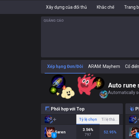
Xây dựng của đối thủ
Khắc chế
Trang b
QUẢNG CÁO
Xếp hạng Đơn/Đôi
ARAM: Mayhem
Cổ điể
Auto rune 
Automatically se
Phối hợp với Top
P
Tỷ lệ chọn
Tỉ lệ thắng
3.56
%
Garen
52.95
%
797