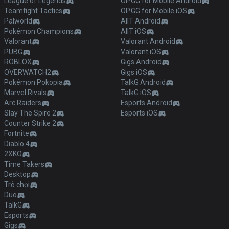
League of Legends
OP.GG for Mobile Android
Teamfight Tactics
OP.GG for Mobile iOS
Palworld
AllT Android
Pokémon Champions
AllT iOS
Valorant
Valorant Android
PUBG
Valorant iOS
ROBLOX
Gigs Android
OVERWATCH2
Gigs iOS
Pokémon Pokopia
TalkG Android
Marvel Rivals
TalkG iOS
Arc Raiders
Esports Android
Slay The Spire 2
Esports iOS
Counter Strike 2
Fortnite
Diablo 4
2XKO
Time Takers
Desktop
Trò chơi
Duo
TalkG
Esports
Gigs