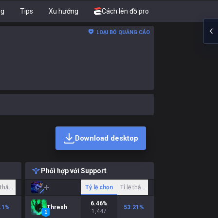
ng
Tips
Xu hướng
Cách lên đồ pro
LOẠI BỎ QUẢNG CÁO
Download desktop
Phối hợp với Support
ệ thắng
Tỷ lệ chọn
Tỉ lệ thắng
6.46
%
.1
%
Thresh
53.21
%
1,447