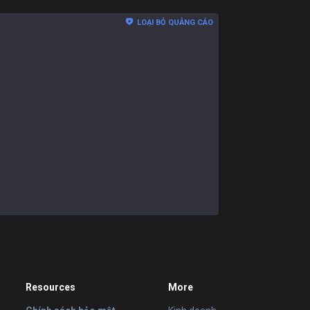
LOẠI BỎ QUẢNG CÁO
Resources
More