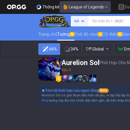
Thống kê
League of Legends
De
Tìm kiếm người chơi
NA
Tên hiển thị +
#NA1
Trang chủ
Tướng
Chế độ chơi
Cổ điển
Bản
N
U
N
66%
34%
Global
Em
Aurelion Sol
Phối Hợp Cho Mi
Bậc 3
Q
W
E
R
Tóm tắt bình luận của người dùng
Beta
Aurelion Sol có giai đoạn đầu trận rất yếu, vì vậy hãy tập 
Vì vị tướng này đòi hỏi chiến đấu tầm gần, độ bền thấp khi