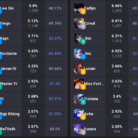
5.8
%
6.66
%
Lee Sin
48.11
%
Caitlyn
49
1,299
1,493
5.12
%
6.41
%
Viego
49.74
%
Ezreal
46
1,148
1,437
3.71
%
6.31
%
Kayn
54.27
%
Jhin
51
831
1,415
3.43
%
4.92
%
Nocturne
50.46
%
Jinx
52
769
1,103
3.23
%
3.66
%
Jarvan IV
45.64
%
Lucian
50
723
820
2.92
%
3.63
%
Master Yi
51.3
%
Miss Fortune
52
655
813
2.68
%
3.4
%
Vi
52.91
%
Tristana
54
601
762
2.67
%
2.93
%
Ngộ Không
51.25
%
Ashe
49
599
656
2.67
%
2.65
%
Bel'Veth
48.5
%
Yunara
46
598
594