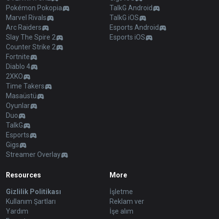
Pokémon Pokopia
TalkG Android
Marvel Rivals
TalkG iOS
Arc Raiders
Esports Android
Slay The Spire 2
Esports iOS
Counter Strike 2
Fortnite
Diablo 4
2XKO
Time Takers
Masaüstü
Oyunlar
Duo
TalkG
Esports
Gigs
Streamer Overlay
Resources
More
Gizlilik Politikası
İşletme
Kullanım Şartları
Reklam ver
Yardım
İşe alım