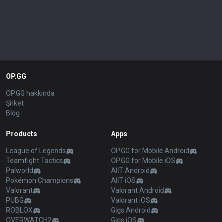
OP.GG
OP.GG hakkında
Şirket
Blog
Products
Apps
League of Legends
OP.GG for Mobile Android
Teamfight Tactics
OP.GG for Mobile iOS
Palworld
AllT Android
Pokémon Champions
AllT iOS
Valorant
Valorant Android
PUBG
Valorant iOS
ROBLOX
Gigs Android
OVERWATCH2
Gigs iOS