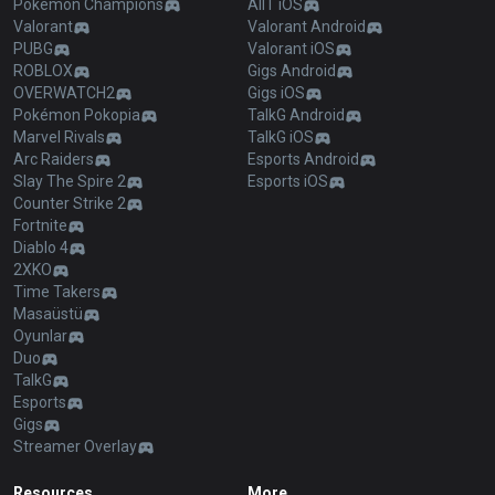
Pokémon Champions
AllT iOS
Valorant
Valorant Android
PUBG
Valorant iOS
ROBLOX
Gigs Android
OVERWATCH2
Gigs iOS
Pokémon Pokopia
TalkG Android
Marvel Rivals
TalkG iOS
Arc Raiders
Esports Android
Slay The Spire 2
Esports iOS
Counter Strike 2
Fortnite
Diablo 4
2XKO
Time Takers
Masaüstü
Oyunlar
Duo
TalkG
Esports
Gigs
Streamer Overlay
Resources
More