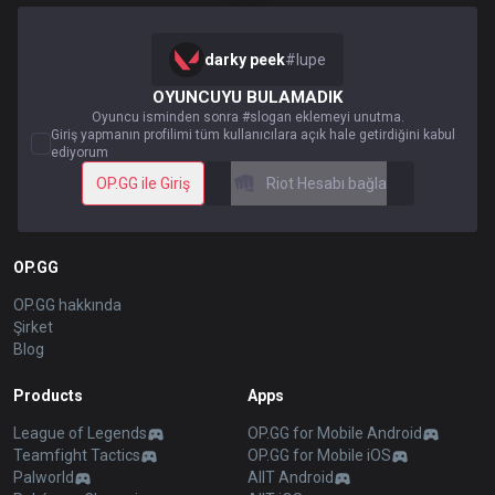
darky peek
#
lupe
OYUNCUYU BULAMADIK
Oyuncu isminden sonra #slogan eklemeyi unutma.
Giriş yapmanın profilimi tüm kullanıcılara açık hale getirdiğini kabul
ediyorum
OP.GG ile Giriş
Riot Hesabı bağla
OP.GG
OP.GG hakkında
Şirket
Blog
Products
Apps
League of Legends
OP.GG for Mobile Android
Teamfight Tactics
OP.GG for Mobile iOS
Palworld
AllT Android