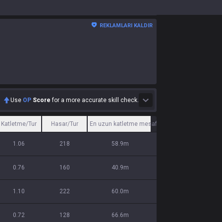
REKLAMLARI KALDIR
Use
OP
Score
for a more accurate skill check.
Katletme/Tur
Hasar/Tur
En uzun katletme mesafesi
1.06
218
58.9m
0.76
160
40.9m
1.10
222
60.0m
0.72
128
66.6m