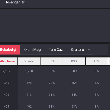
Nişangahlar
Rekabetçi
Ölüm Maçı
Tam Gaz
Sıra türü
atledilenler
Ölümler
HS%
BS%
LS%
2,132
1,230
35
%
60
%
5
%
464
428
29
%
66
%
4
%
409
213
31
%
64
%
5
%
405
402
33
%
63
%
3
%