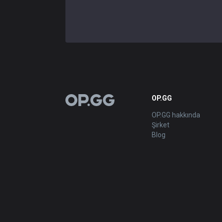
OP.GG
OP.GG
OP.GG hakkında
Şirket
Blog