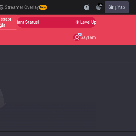
TR
Streamer Overlay
Giriş Yap
New
Hesabı
o Radiant Status!
🎯 Level Up Your Aim to Radiant Sta
ğla
Sayfam