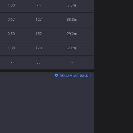
1.00
74
7.5m
0.67
127
38.3m
0.50
152
29.2m
1.00
170
2.1m
-
80
-
REKLAMLARI KALDIR