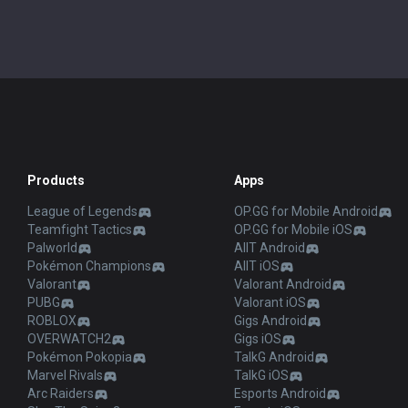
Products
Apps
League of Legends
OP.GG for Mobile Android
Teamfight Tactics
OP.GG for Mobile iOS
Palworld
AllT Android
Pokémon Champions
AllT iOS
Valorant
Valorant Android
PUBG
Valorant iOS
ROBLOX
Gigs Android
OVERWATCH2
Gigs iOS
Pokémon Pokopia
TalkG Android
Marvel Rivals
TalkG iOS
Arc Raiders
Esports Android