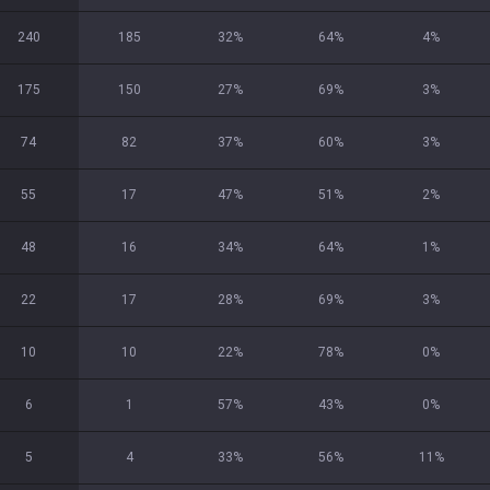
240
185
32
%
64
%
4
%
175
150
27
%
69
%
3
%
74
82
37
%
60
%
3
%
55
17
47
%
51
%
2
%
48
16
34
%
64
%
1
%
22
17
28
%
69
%
3
%
10
10
22
%
78
%
0
%
6
1
57
%
43
%
0
%
5
4
33
%
56
%
11
%