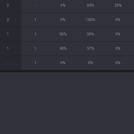
2
-
6
%
69
%
25
%
2
1
0
%
100
%
0
%
1
1
50
%
50
%
0
%
1
1
43
%
57
%
0
%
-
1
0
%
0
%
0
%