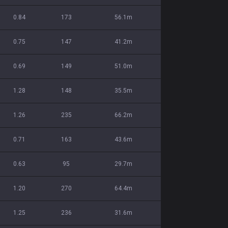
0.84
173
56.1m
0.75
147
41.2m
0.69
149
51.0m
1.28
148
35.5m
1.26
235
66.2m
0.71
163
43.6m
0.63
95
29.7m
1.20
270
64.4m
1.25
236
31.6m