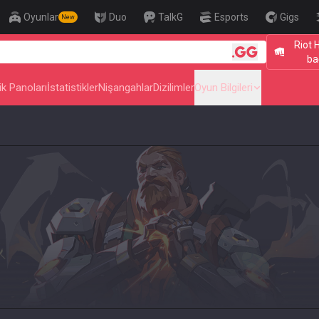
Oyunlar
Duo
TalkG
Esports
Gigs
New
Riot 
🎯 Level Up Your Aim t
ba
ik Panoları
İstatistikler
Nişangahlar
Dizilimler
Oyun Bilgileri