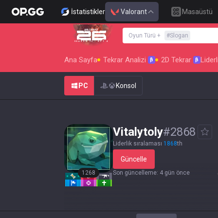
İstatistikler
Valorant
Masaüstü
Oyun Türü
+
#
Slogan
SEASON 26 : ACT 4
Ana Sayfa
Tekrar Analizi
2D Tekrar
Liderl
β
β
PC
Konsol
Vitalytoly
#
2868
Liderlik sıralaması
1868
th
Güncelle
1268
Son güncelleme
:
4 gün önce