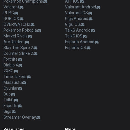
Pokémon Champions
AllT iOS
Valorant
Valorant Android
PUBG
Valorant iOS
ROBLOX
Gigs Android
OVERWATCH2
Gigs iOS
Pokémon Pokopia
TalkG Android
Marvel Rivals
TalkG iOS
Arc Raiders
Esports Android
Slay The Spire 2
Esports iOS
Counter Strike 2
Fortnite
Diablo 4
2XKO
Time Takers
Masaüstü
Oyunlar
Duo
TalkG
Esports
Gigs
Streamer Overlay
Resources
More