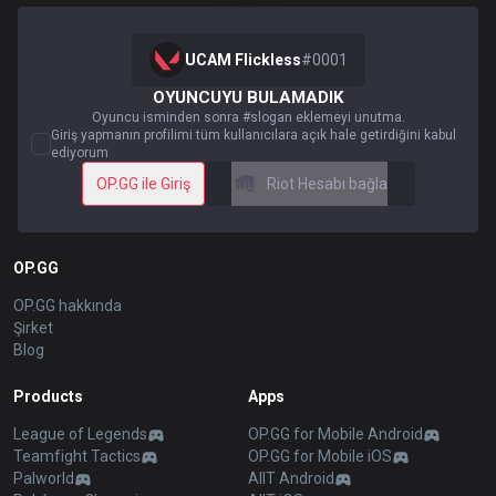
UCAM Flickless
#
0001
OYUNCUYU BULAMADIK
Oyuncu isminden sonra #slogan eklemeyi unutma.
Giriş yapmanın profilimi tüm kullanıcılara açık hale getirdiğini kabul
ediyorum
OP.GG ile Giriş
Riot Hesabı bağla
OP.GG
OP.GG hakkında
Şirket
Blog
Products
Apps
League of Legends
OP.GG for Mobile Android
Teamfight Tactics
OP.GG for Mobile iOS
Palworld
AllT Android