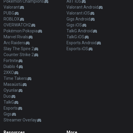
Pokémon Champions
AllT iOS
Valorant
Valorant Android
PUBG
Valorant iOS
ROBLOX
Gigs Android
OVERWATCH2
Gigs iOS
Pokémon Pokopia
TalkG Android
Marvel Rivals
TalkG iOS
Arc Raiders
Esports Android
Slay The Spire 2
Esports iOS
Counter Strike 2
Fortnite
Diablo 4
2XKO
Time Takers
Masaüstü
Oyunlar
Duo
TalkG
Esports
Gigs
Streamer Overlay
Resources
More