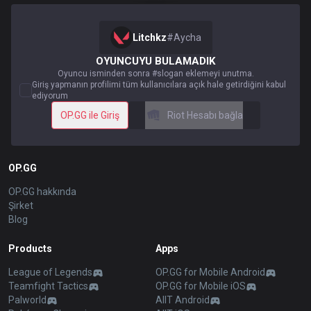
Litchkz
#
Aycha
OYUNCUYU BULAMADIK
Oyuncu isminden sonra #slogan eklemeyi unutma.
Giriş yapmanın profilimi tüm kullanıcılara açık hale getirdiğini kabul
ediyorum
OP.GG ile Giriş
Riot Hesabı bağla
OP.GG
OP.GG hakkında
Şirket
Blog
Products
Apps
League of Legends
OP.GG for Mobile Android
Teamfight Tactics
OP.GG for Mobile iOS
Palworld
AllT Android