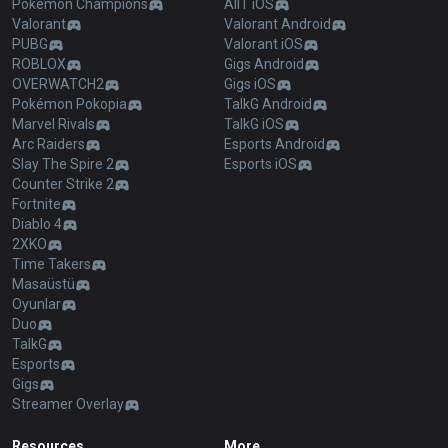
Pokémon Champions
AllT iOS
Valorant
Valorant Android
PUBG
Valorant iOS
ROBLOX
Gigs Android
OVERWATCH2
Gigs iOS
Pokémon Pokopia
TalkG Android
Marvel Rivals
TalkG iOS
Arc Raiders
Esports Android
Slay The Spire 2
Esports iOS
Counter Strike 2
Fortnite
Diablo 4
2XKO
Time Takers
Masaüstü
Oyunlar
Duo
TalkG
Esports
Gigs
Streamer Overlay
Resources
More