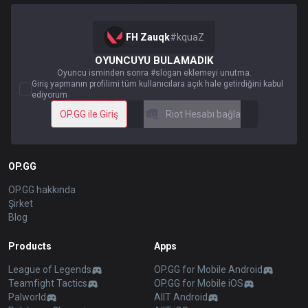
FH Zauqk
#
kquaZ
OYUNCUYU BULAMADIK
Oyuncu isminden sonra #slogan eklemeyi unutma.
Giriş yapmanın profilimi tüm kullanıcılara açık hale getirdiğini kabul
ediyorum
OP.GG ile Giriş
Riot Hesabı bağla
OP.GG
OP.GG hakkında
Şirket
Blog
Products
Apps
League of Legends
OP.GG for Mobile Android
Teamfight Tactics
OP.GG for Mobile iOS
Palworld
AllT Android