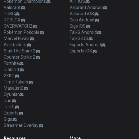
Pokémon Champions
AllT iOS
Valorant
Valorant Android
PUBG
Valorant iOS
ROBLOX
Gigs Android
OVERWATCH2
Gigs iOS
Pokémon Pokopia
TalkG Android
Marvel Rivals
TalkG iOS
Arc Raiders
Esports Android
Slay The Spire 2
Esports iOS
Counter Strike 2
Fortnite
Diablo 4
2XKO
Time Takers
Masaüstü
Oyunlar
Duo
TalkG
Esports
Gigs
Streamer Overlay
Resources
More