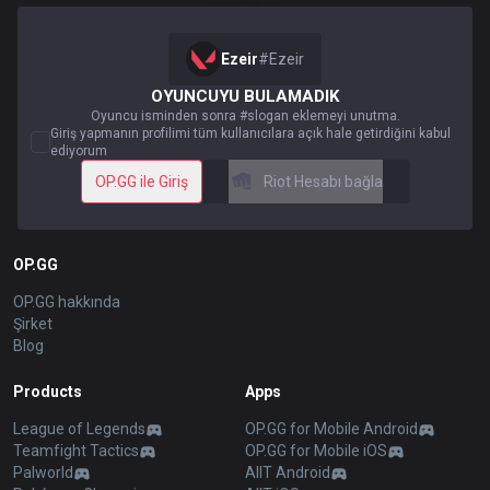
Ezeir
#
Ezeir
OYUNCUYU BULAMADIK
Oyuncu isminden sonra #slogan eklemeyi unutma.
Giriş yapmanın profilimi tüm kullanıcılara açık hale getirdiğini kabul
ediyorum
OP.GG ile Giriş
Riot Hesabı bağla
OP.GG
OP.GG hakkında
Şirket
Blog
Products
Apps
League of Legends
OP.GG for Mobile Android
Teamfight Tactics
OP.GG for Mobile iOS
Palworld
AllT Android