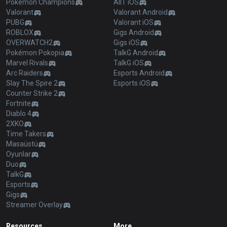
Pokémon Champions
AllT iOS
Valorant
Valorant Android
PUBG
Valorant iOS
ROBLOX
Gigs Android
OVERWATCH2
Gigs iOS
Pokémon Pokopia
TalkG Android
Marvel Rivals
TalkG iOS
Arc Raiders
Esports Android
Slay The Spire 2
Esports iOS
Counter Strike 2
Fortnite
Diablo 4
2XKO
Time Takers
Masaüstü
Oyunlar
Duo
TalkG
Esports
Gigs
Streamer Overlay
Resources
More