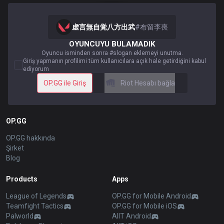
虚言無自覚八方出武
#
布留李喪
OYUNCUYU BULAMADIK
Oyuncu isminden sonra #slogan eklemeyi unutma.
Giriş yapmanın profilimi tüm kullanıcılara açık hale getirdiğini kabul
ediyorum
OP.GG ile Giriş
Riot Hesabı bağla
OP.GG
OP.GG hakkında
Şirket
Blog
Products
Apps
League of Legends
OP.GG for Mobile Android
Teamfight Tactics
OP.GG for Mobile iOS
Palworld
AllT Android