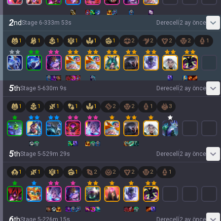
2
nd
Stage
6
-
3
33
m
53
s
Dereceli̇
2 ay önce
1
1
1
1
1
1
2
2
2
2
1
5
th
Stage
5
-
6
30
m
9
s
Dereceli̇
2 ay önce
1
1
1
1
1
2
2
1
3
5
th
Stage
5
-
5
29
m
29
s
Dereceli̇
2 ay önce
1
1
1
1
2
2
2
2
1
6
th
Stage
5
-
2
26
m
15
s
Dereceli̇
2 ay önce