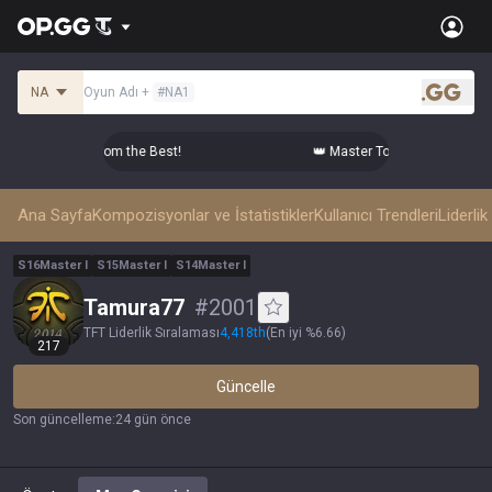
NA
Oyun Adı
+
#
NA1
.gg
tier Comps from the Best!
👑 Master Top-tier Comps from the
Ana Sayfa
Kompozisyonlar ve İstatistikler
Kullanıcı Trendleri
Liderlik
S
16
Master
I
S
15
Master
I
S
14
Master
I
Tamura77
#
2001
TFT Liderlik Sıralaması
4,418
th
(
En iyi %6.66
)
217
Güncelle
Son güncelleme
:
24 gün önce