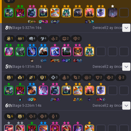
8
th
Stage
5
-
3
27
m
16
s
Dereceli̇
2 ay önce
1
1
4
4
2
2
2
5
th
Stage
6
-
1
31
m
35
s
Dereceli̇
2 ay önce
1
1
1
1
3
3
2
2
2
2
2
6
th
Stage
5
-
2
26
m
14
s
Dereceli̇
2 ay önce
6
1
2
3
1