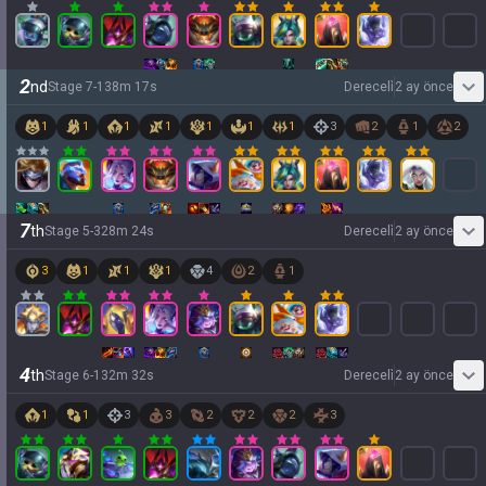
2
nd
Stage
7
-
1
38
m
17
s
Dereceli̇
2 ay önce
1
1
1
1
1
1
1
3
2
1
2
7
th
Stage
5
-
3
28
m
24
s
Dereceli̇
2 ay önce
3
1
1
1
4
2
1
4
th
Stage
6
-
1
32
m
32
s
Dereceli̇
2 ay önce
1
1
3
3
2
2
2
3