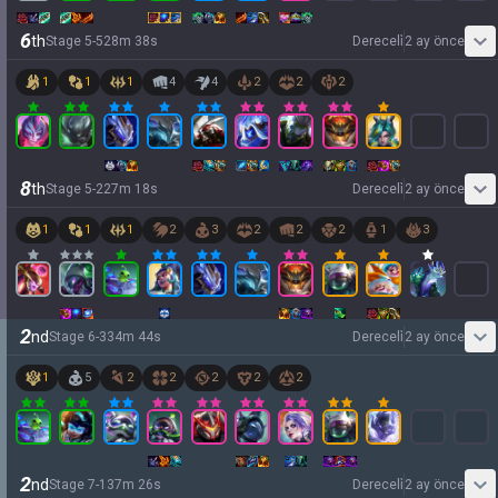
6
th
Stage
5
-
5
28
m
38
s
Dereceli̇
2 ay önce
1
1
1
4
4
2
2
2
8
th
Stage
5
-
2
27
m
18
s
Dereceli̇
2 ay önce
1
1
1
2
3
2
2
2
1
3
2
nd
Stage
6
-
3
34
m
44
s
Dereceli̇
2 ay önce
1
5
2
2
2
2
2
2
nd
Stage
7
-
1
37
m
26
s
Dereceli̇
2 ay önce