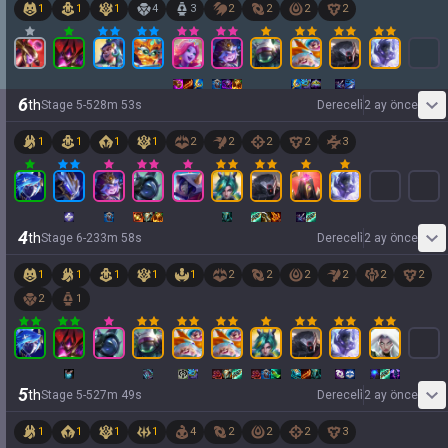
1
1
1
4
3
2
2
2
2
6
th
Stage
5
-
5
28
m
53
s
Dereceli̇
2 ay önce
1
1
1
1
2
2
2
2
3
4
th
Stage
6
-
2
33
m
58
s
Dereceli̇
2 ay önce
1
1
1
1
1
2
2
2
2
2
2
2
1
5
th
Stage
5
-
5
27
m
49
s
Dereceli̇
2 ay önce
1
1
1
1
4
2
2
2
3