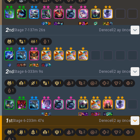
2
nd
Stage
7
-
1
37
m
26
s
Dereceli̇
2 ay önce
1
1
1
1
2
nd
Stage
6
-
3
33
m
9
s
Dereceli̇
2 ay önce
1
1
1
1
1
3
2
2
2
2
2
1
1
st
Stage
6
-
2
33
m
47
s
Dereceli̇
2 ay önce
1
1
1
1
1
3
2
2
2
2
2
1