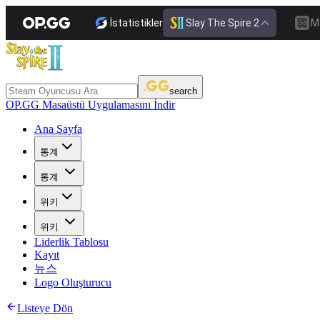
İstatistikler
Slay The Spire 2
M
search
OP.GG Masaüstü Uygulamasını İndir
Ana Sayfa
통계
통계
위키
위키
Liderlik Tablosu
Kayıt
뉴스
Logo Oluşturucu
Listeye Dön