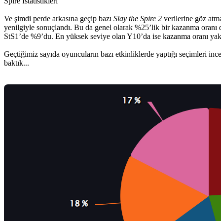
Spire İstatistikleri
Ve şimdi perde arkasına geçip bazı
Slay the Spire 2
verilerine göz atm
yenilgiyle sonuçlandı. Bu da genel olarak %25’lik bir kazanma oranı 
StS1’de %9’du. En yüksek seviye olan Y10’da ise kazanma oranı yakl
Geçtiğimiz sayıda oyuncuların bazı etkinliklerde yaptığı seçimleri inc
baktık...