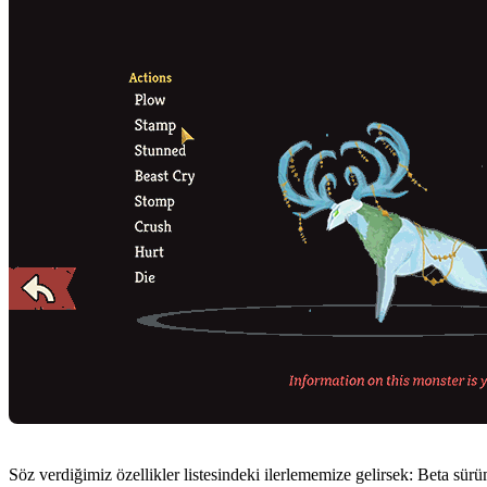
Söz verdiğimiz özellikler listesindeki ilerlememize gelirsek: Beta sür