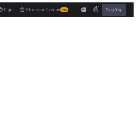
TR
Gigs
Streamer Overlay
Giriş Yap
New