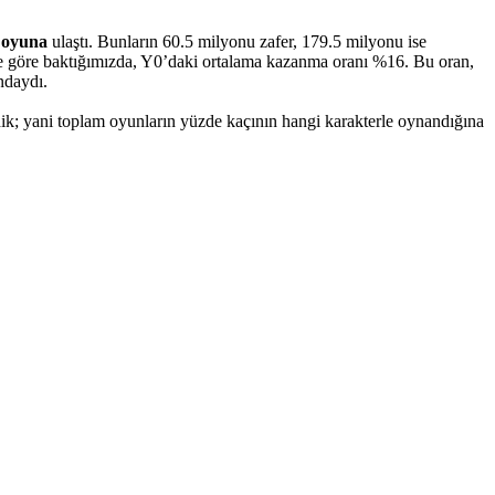
 oyuna
ulaştı. Bunların 60.5 milyonu zafer, 179.5 milyonu ise
ine göre baktığımızda, Y0’daki ortalama kazanma oranı %16. Bu oran,
ndaydı.
tedik; yani toplam oyunların yüzde kaçının hangi karakterle oynandığına