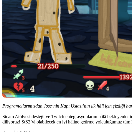
Programcılarımızdan Jose’nin Kapı Ustası’nın ilk hâli için çizdiği har
Steam Atölyesi desteği ve Twitch entegrasyonlarını hâlâ bekleyenler 
diliyoruz! StS2’yi olabilecek en iyi hâline getirme yolculuğumuz tüm 