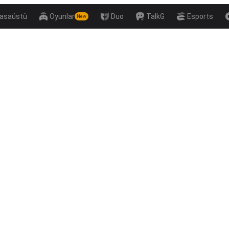
asaüstü
Oyunlar
Duo
TalkG
Esports
New