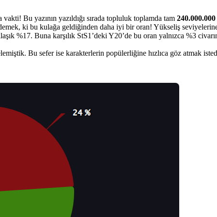
a vakti! Bu yazının yazıldığı sırada topluluk toplamda tam
240.000.000
demek, ki bu kulağa geldiğinden daha iyi bir oran! Yükseliş seviyeler
aşık %17. Buna karşılık StS1’deki Y20’de bu oran yalnızca %3 civarı
elemiştik. Bu sefer ise karakterlerin popülerliğine hızlıca göz atmak is