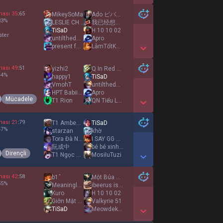
Show More Detail Games
ması
35
:
65
MikeySoMa
Ado ビバリウム
33
%
LESLIE CHEUNG
我已经想念你
TiSaD
H 10 10 02
ster
untilthedaywedie
Apro
present future
LàmTốtKhoảnNhanh
Show More Detail Games
ması
49
:
51
yizhi2
Q In Red Zone
44
%
happy1
TiSaD
VmohT
untilthedaywedie
HPT Babiier MxM
Apro
Mücadele
T1 Rion
QN Tiểu Lục
Show More Detail Games
ması
21
:
79
T1 Ambessa
TiSaD
47
%
starzan
khờ
Tora Đà Nẵng
I SAY GG 5 TIMES
阮成中
bé bé xinh xink
Dirençli
T1 Ngọc Khánh
MosiIuTuzi
Show More Detail Games
ması
42
:
58
b1ˆ
Một Búa Một Đe
55
%
Meaningless life
ibeerus is dead
Kuro
H 10 10 02
Giỡn Mặt Hả
Valkyrie 51
TiSaD
Meowdekaiser
Show More Detail Games