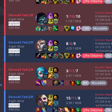
39d 18s
Çifte Öldürme
8th
Koridor Aşa
Dereceli Tek/Çift
1
/
10
/
10
K/Katletme
4 gün önce
CS
230
(6.8)
1.10:1 KDA
17
Kaybetti
grandma
33d 43s
10th
Mücadele
Koridor Aşa
Dereceli Tek/Çift
8
/
4
/
9
K/Katletme
4 gün önce
CS
216
(7.5)
4.25:1 KDA
17
Kazandı
grandma
28d 45s
Çifte Öldürme
3rd
Koridor Aşa
%
Dereceli Tek/Çift
3
/
11
/
7
K/Katletme
4 gün önce
CS
167
(6.9)
0.91:1 KDA
12
%
Kaybetti
grandma
24d 05s
8th
Mücadele
IR
Koridor Aşa
Dereceli Tek/Çift
15
/
11
/
8
K/Katletme
4 gün önce
CS
224
(6.6)
2.09:1 KDA
18
Kazandı
grandma
34d 05s
Çifte Öldürme
7th