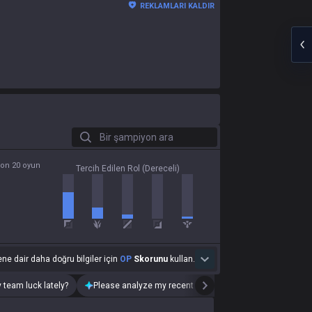
REKLAMLARI KALDIR
Bir şampiyon ara
son 20 oyun
Tercih Edilen Rol (Dereceli)
ne dair daha doğru bilgiler için
OP
Skorunu
kullan.
 team luck lately?
Please analyze my recent playstyle.