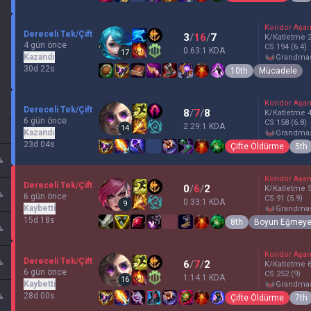
Koridor Aşa
Dereceli Tek/Çift
3
/
16
/
7
K/Katletme
4 gün önce
CS
194
(6.4)
0.63:1 KDA
17
Kazandı
grandma
30d 22s
10th
Mücadele
Koridor Aşa
Dereceli Tek/Çift
8
/
7
/
8
K/Katletme
6 gün önce
CS
158
(6.8)
2.29:1 KDA
14
Kazandı
grandma
23d 04s
Çifte Öldürme
5th
%
Koridor Aşa
Dereceli Tek/Çift
0
/
6
/
2
K/Katletme
%
6 gün önce
CS
91
(5.9)
0.33:1 KDA
9
Kaybetti
grandma
15d 18s
8th
Boyun Eğmey
%
Koridor Aşa
Dereceli Tek/Çift
%
6
/
7
/
2
K/Katletme
6 gün önce
CS
252
(9)
1.14:1 KDA
16
Kaybetti
grandma
28d 00s
%
Çifte Öldürme
7th