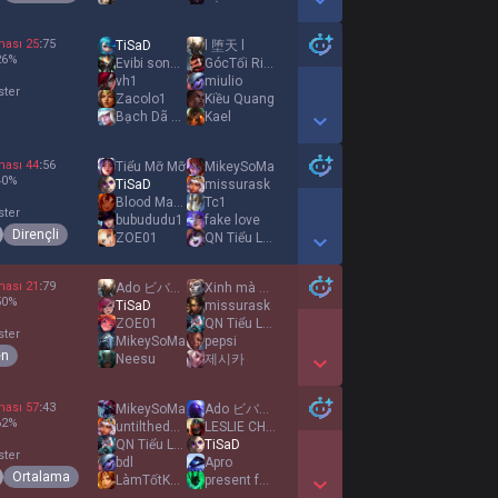
Show More Detail Games
ması
25
:
75
TiSaD
l 堕天 l
26
%
Evibi songocu
GócTối Riêng Tôi
vh1
miulio
ster
Zacolo1
Kiều Quang
Bạch Dã Lang
Kael
Show More Detail Games
ması
44
:
56
Tiểu Mỡ Mỡ
MikeySoMa
40
%
TiSaD
missurask
Blood Mage
Tc1
ster
bubududu1
fake love
Dirençli
ZOE01
QN Tiểu Lục
Show More Detail Games
ması
21
:
79
Ado ビバリウム
Xinh mà hay dỗii
50
%
TiSaD
missurask
ZOE01
QN Tiểu Lục
ster
MikeySoMa
pepsi
en
Neesu
제시카
Show More Detail Games
ması
57
:
43
MikeySoMa
Ado ビバリウム
62
%
untilthedaywedie
LESLIE CHEUNG
QN Tiểu Lục
TiSaD
ster
bdl
Apro
Ortalama
LàmTốtKhoảnNhanh
present future