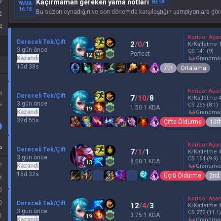
9
Kaçırmaman gereken yama notları
BETA
YAMA
16.15
Bu sezon oynadığın ve son dönemde karşılaştığın şampiyonlara göre
2
4
Koridor Aşa
Dereceli Tek/Çift
2
/
0
/
1
K/Katletme
3 gün önce
CS
141
(9)
Perfect
12
Kazandı
grandma
15d 38s
7th
Ortalama
Koridor Aşa
M
Dereceli Tek/Çift
7
/
10
/
8
K/Katletme
3 gün önce
%
CS
266
(8.1)
1.50:1 KDA
19
Kazandı
grandma
32d 55s
Çifte Öldürme
10t
Koridor Aşa
P
Dereceli Tek/Çift
7
/
1
/
1
K/Katletme
3 gün önce
CS
154
(9.9)
8.00:1 KDA
13
5
Kazandı
grandma
15d 32s
Üçlü Öldürme
2nd
5
0
Koridor Aşa
0
Dereceli Tek/Çift
12
/
4
/
3
K/Katletme
3 gün önce
CS
272
(11.1)
3.75:1 KDA
1
19
Kazandı
grandma