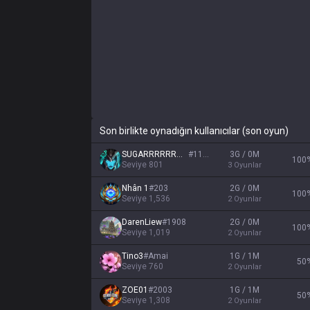
Son birlikte oynadığın kullanıcılar (son oyun)
SUGARRRRRRRRR
#
1186
3G / 0M
100
Seviye
801
3
Oyunlar
Nhân 1
#
203
2G / 0M
100
Seviye
1,536
2
Oyunlar
DarenLiew
#
1908
2G / 0M
100
Seviye
1,019
2
Oyunlar
Tino3
#
Amai
1G / 1M
50
Seviye
760
2
Oyunlar
ZOE01
#
2003
1G / 1M
50
Seviye
1,308
2
Oyunlar