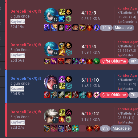
%
Koridor Aşa
Dereceli Tek/Çift
4
/
12
/
3
K/Katletme
6 gün önce
CS
240
(7.4)
0.58:1 KDA
16
Kaybetti
grandma
%
32d 19s
10th
Mücadele
%
Koridor Aşa
Dereceli Tek/Çift
8
/
11
/
4
K/Katletme
6 gün önce
CS
195
(7.2)
1.09:1 KDA
14
%
Kaybetti
master
26d 56s
Çifte Öldürme
8th
%
Koridor Aşa
Dereceli Tek/Çift
6
/
11
/
10
K/Katletme
6 gün önce
CS
306
(9.9)
1.45:1 KDA
19
Kazandı
master
30d 51s
Çifte Öldürme
7th
Koridor Aşa
Dereceli Tek/Çift
5
/
15
/
12
K/Katletme
6 gün önce
CS
35
(1.1)
1.13:1 KDA
13
Kaybetti
master
32d 27s
8th
Mücadele