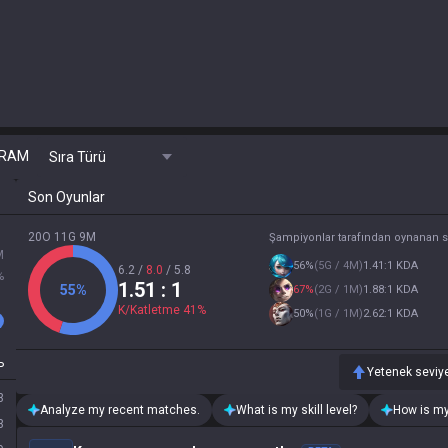
RAM
Sıra Türü
Son Oyunlar
20O 11G 9M
Şampiyonlar tarafından oynanan 
M
56
%
(
5G / 4M
)
1.41:1 KDA
6.2
/
8.0
/
5.8
%
1.51
: 1
55
%
67
%
(
2G / 1M
)
1.88:1 KDA
K/Katletme
41
%
50
%
(
1G / 1M
)
2.62:1 KDA
P
Yetenek seviye
3
Analyze my recent matches.
What is my skill level?
How is my
3