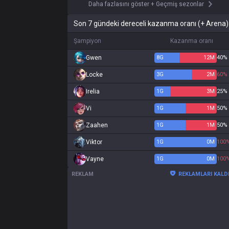
Daha fazlasını göster
+
Geçmiş sezonlar
Son 7 gündeki dereceli kazanma oranı (+ Arena)
Şampiyon
Kazanma oranı
Gwen
8
G
12
M
40%
Locke
3
G
2
M
60%
Irelia
1
G
3
M
25%
Vi
1
G
1
M
50%
Zaahen
1
G
1
M
50%
Viktor
1
G
0
M
100
Vayne
1
G
0
M
100
REKLAM
REKLAMLARI KALD