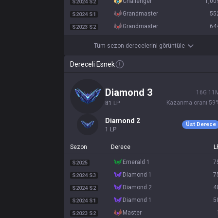
challenger
1,00
S2024 S2
grandmaster
55
S2024 S1
grandmaster
64
S2023 S2
Tüm sezon derecelerini görüntüle
Dereceli Esnek
diamond 3
16
G
11
Kazanma oranı
59
81
LP
diamond 2
Üst Derece
1
LP
Sezon
Derece
L
emerald 1
7
S2025
diamond 1
7
S2024 S3
diamond 2
4
S2024 S2
diamond 1
5
S2024 S1
master
S2023 S2