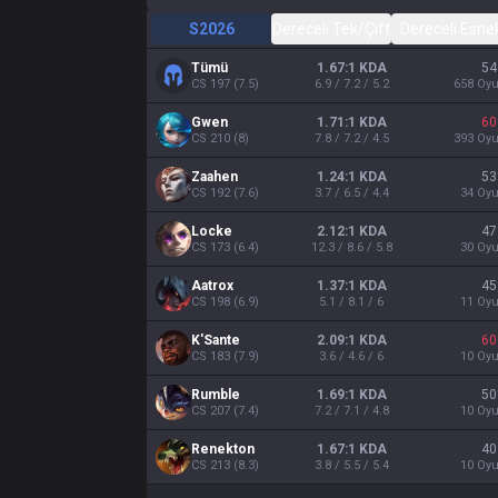
S2026
Dereceli Tek/Çift
Dereceli Esne
Tümü
1.67:1 KDA
54
CS
197
(
7.5
)
6.9 / 7.2 / 5.2
658
Oy
Gwen
1.71:1 KDA
60
CS
210
(
8
)
7.8 / 7.2 / 4.5
393
Oy
Zaahen
1.24:1 KDA
53
CS
192
(
7.6
)
3.7 / 6.5 / 4.4
34
Oy
Locke
2.12:1 KDA
47
CS
173
(
6.4
)
12.3 / 8.6 / 5.8
30
Oy
Aatrox
1.37:1 KDA
45
CS
198
(
6.9
)
5.1 / 8.1 / 6
11
Oy
K'Sante
2.09:1 KDA
60
CS
183
(
7.9
)
3.6 / 4.6 / 6
10
Oy
Rumble
1.69:1 KDA
50
CS
207
(
7.4
)
7.2 / 7.1 / 4.8
10
Oy
Renekton
1.67:1 KDA
40
CS
213
(
8.3
)
3.8 / 5.5 / 5.4
10
Oy