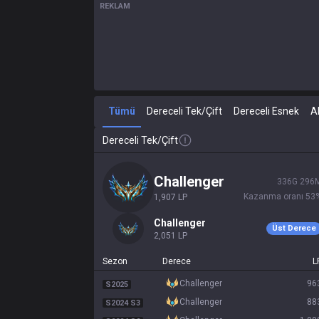
REKLAM
Tümü
Dereceli Tek/Çift
Dereceli Esnek
A
Dereceli Tek/Çift
challenger
336
G
296
Kazanma oranı
53
1,907
LP
challenger
Üst Derece
2,051
LP
Sezon
Derece
L
challenger
96
S2025
challenger
88
S2024 S3