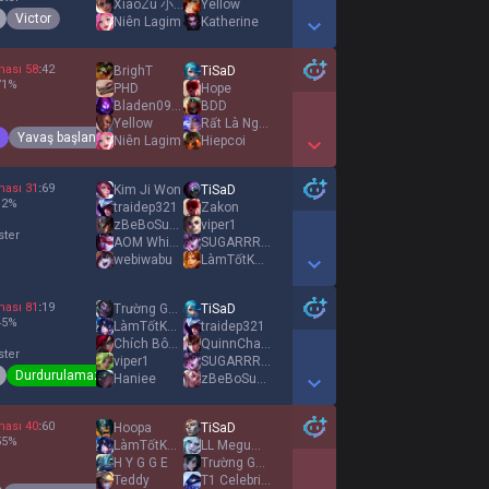
XiaoZu 小鸭
Yellow
Victor
Niên Lagim
Katherine
Show More Detail Games
ması
58
:
42
BrighT
TiSaD
71
%
PHD
Hope
Bladen092120
BDD
Yellow
Rất Là Ngáo
Yavaş başlangıç
Niên Lagim
Hiepcoi
Show More Detail Games
ması
31
:
69
Kim Ji Won
TiSaD
12
%
traidep321
Zakon
zBeBoSuaz
viper1
ster
AOM Whisper
SUGARRRRRRRRR
webiwabu
LàmTốtKhoảnNhanh
Show More Detail Games
ması
81
:
19
Trường Gold
TiSaD
45
%
LàmTốtKhoảnNhanh
traidep321
Chích Bôngg
QuinnChana
ster
viper1
SUGARRRRRRRRR
Durdurulamaz
Haniee
zBeBoSuaz
Show More Detail Games
ması
40
:
60
Hoopa
TiSaD
55
%
LàmTốtKhoảnNhanh
LL MegumiKato
H Y G G E
Trường Gold
Teddy
T1 Celebrity