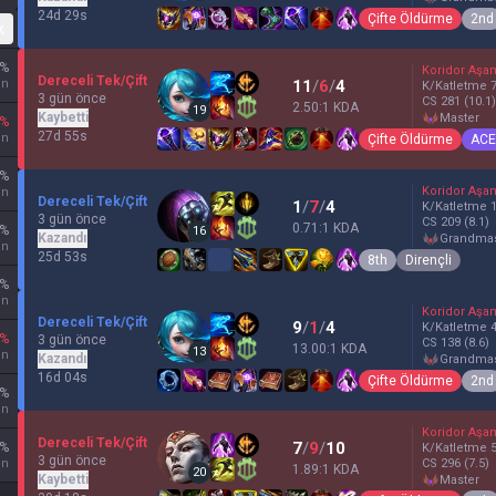
24d 29s
Çifte Öldürme
2nd
k
%
Koridor Aşa
Dereceli Tek/Çift
un
11
/
6
/
4
K/Katletme
3 gün önce
CS
281
(10.1)
2.50:1 KDA
19
Kaybetti
master
%
27d 55s
un
Çifte Öldürme
ACE
%
Koridor Aşa
un
Dereceli Tek/Çift
1
/
7
/
4
K/Katletme
3 gün önce
CS
209
(8.1)
0.71:1 KDA
%
16
Kazandı
grandma
un
25d 53s
8th
Dirençli
%
un
Koridor Aşa
Dereceli Tek/Çift
9
/
1
/
4
K/Katletme
%
3 gün önce
CS
138
(8.6)
13.00:1 KDA
13
un
Kazandı
grandma
16d 04s
Çifte Öldürme
2nd
%
un
Koridor Aşa
Dereceli Tek/Çift
7
/
9
/
10
%
K/Katletme
3 gün önce
un
CS
296
(7.5)
1.89:1 KDA
20
Kaybetti
master