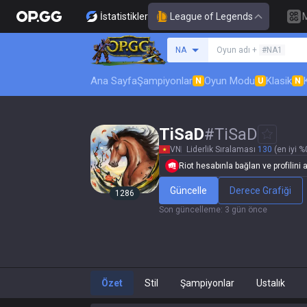
İstatistikler
League of Legends
Bir summoner ara
NA
Oyun adı +
#NA1
Ana Sayfa
Şampiyonlar
Oyun Modu
Klasik
N
U
N
TiSaD
#
TiSaD
VN
Liderlik Sıralaması
130
(en iyi %
Riot hesabınla bağlan ve profilini a
Güncelle
Derece Grafiği
1286
Son güncelleme
:
3 gün önce
Özet
Stil
Şampiyonlar
Ustalık