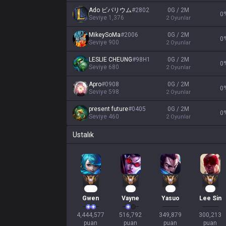
Ado ビバリウム
#
2802
0G / 2M
0
Seviye
1,376
2
Oyunlar
MikeySoMa
#
2006
0G / 2M
0
Seviye
900
2
Oyunlar
LESLIE CHEUNG
#
98H1
0G / 2M
0
Seviye
680
2
Oyunlar
Apro
#
0908
0G / 2M
0
Seviye
598
2
Oyunlar
present future
#
0405
0G / 2M
0
Seviye
460
2
Oyunlar
Ustalık
407
46
31
27
Gwen
Vayne
Yasuo
Lee Sin
4,444,577

516,792

349,879

300,213

puan
puan
puan
puan