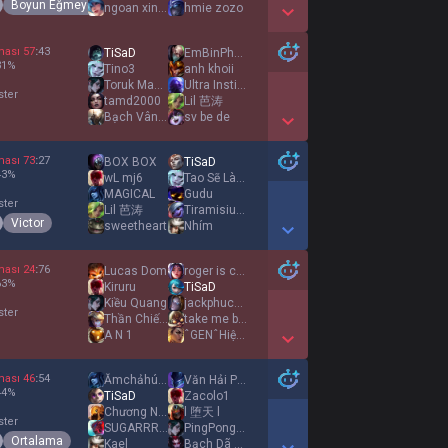
Boyun Eğmeyen
ngoan xinh iuuu
hmie zozo
Show More Detail Games
ması
57
:
43
TiSaD
EmBinPhaRuợu
31
%
Tino3
anh khoii
Toruk Makto
Ultra Instinct
ster
tamd2000
Lil 芭涛
Bạch Vân Ca
sv be de
Show More Detail Games
ması
73
:
27
BOX BOX
TiSaD
43
%
wL mj6
Tao Sẽ Làm Được
MAGICAL
Gudu
ster
Lil 芭涛
Tiramisiuuuuuuuu
Victor
sweetheart
Nhím
Show More Detail Games
ması
24
:
76
Lucas Dom
roger is cooking
63
%
Kiruru
TiSaD
Kiều Quang
jackphucpro
ster
Thần Chiến Tranh
take me back
A N 1
ˆGENˆHiệpZennyˆ
Show More Detail Games
ması
46
:
54
Ămchảhúi Ngọc Nữ
Văn Hải Phòng
44
%
TiSaD
Zacolo1
Chương Nhược Nam
l 堕天 l
ster
SUGARRRRRRRRR
PingPongPong
Ortalama
Kael
Bạch Dã Lang