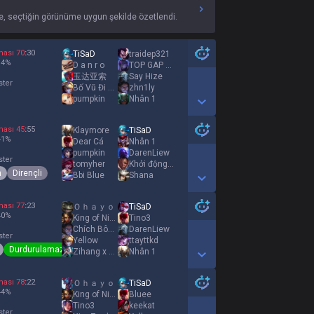
, seçtiğin görünüme uygun şekilde özetlendi.
ması
70
:
30
TiSaD
traidep321
14
%
D a n r o
TOP GAP GG
玉达亚索
Say Hize
ster
Bố Vũ Đi Rừng
zhn1ly
pumpkin
Nhân 1
Show More Detail Games
ması
45
:
55
Klaymore
TiSaD
41
%
Dear Cá
Nhân 1
pumpkin
DarenLiew
ster
tomyher
Khởi động mùa hè
h
Dirençli
Bbi Blue
Shana
Show More Detail Games
ması
77
:
23
Ｏｈａｙｏ
TiSaD
40
%
King of Nidalee
Tino3
Chích Bôngg
DarenLiew
ster
Yellow
ttayttkd
Durdurulamaz
Zihang x Xiami
Nhân 1
Show More Detail Games
ması
78
:
22
Ｏｈａｙｏ
TiSaD
44
%
King of Nidalee
Bluee
Tino3
keekat
ster