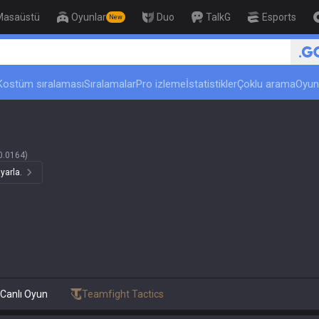
Masaüstü
Oyunlar
Duo
TalkG
Esports
New
Kostüm sıralaması
Sıralamalar
Pro izleme
İstatistikler
Çoklu arama
Oyun
0.0164)
yarla.
Canlı Oyun
Teamfight Tactics