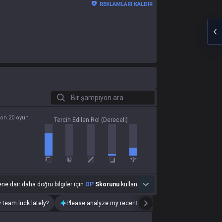
REKLAMLARI KALDIR
Bir şampiyon ara
son 20 oyun
Tercih Edilen Rol (Dereceli)
ne dair daha doğru bilgiler için
OP
Skorunu
kullan.
 team luck lately?
Please analyze my recent playstyle.