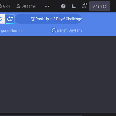
TR
Gigs
Streamer Overlay
Giriş Yap
New
🏆 Rank Up in 3 Days! Challenger Coaching
Benim Sayfam
 güncellemesi