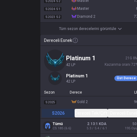
master
1
S2024 S2
master
S2024 S1
diamond 2
7
S2023 S2
Tüm sezon derecelerini görüntüle
Dereceli Esnek
platinum 1
21
G
8
Kazanma oranı
72
42
LP
platinum 1
Üst Derece
42
LP
Sezon
Derece
L
gold 2
9
S2025
S2026
Dereceli Tek/Çift
Dereceli Esne
Tümü
2.13:1 KDA
50
CS
185
(
6.6
)
5.3 / 5.4 / 6.1
195
Oy