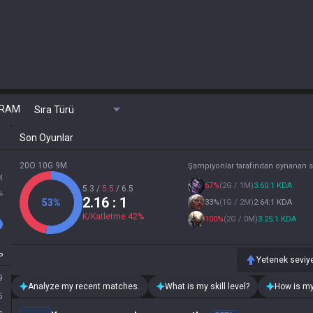
RAM
Sıra Türü
Son Oyunlar
20O 10G 9M
Şampiyonlar tarafından oynanan 
M
67
%
(
2G / 1M
)
3.60:1 KDA
5.3
/
5.5
/
6.5
%
2.16
: 1
53
%
33
%
(
1G / 2M
)
2.64:1 KDA
K/Katletme
42
%
100
%
(
2G / 0M
)
3.25:1 KDA
P
Yetenek seviye
9
Analyze my recent matches.
What is my skill level?
How is my
5