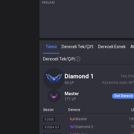
REKLAM
Tümü
Dereceli Tek/Çift
Dereceli Esnek
A
Dereceli Tek/Çift
diamond 1
76
G
91
Kazanma oranı
46
93
LP
master
Üst Derece
171
LP
Sezon
Derece
L
master
19
S2025
diamond 2
7
S2024 S3