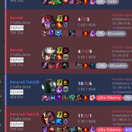
46d 26s
6th
Sadık
Koridor Aşa
Normal
4
/
7
/
3
K/Katletme
2 hafta önce
CS
200
(6.8)
1.00:1 KDA
17
Kaybetti
diamond
29d 20s
7th
Mücadele
Koridor Aşa
Normal
4
/
19
/
9
K/Katletme
2 hafta önce
CS
24
(0.9)
0.68:1 KDA
13
Kaybetti
diamond
25d 26s
10th
Mücadele
Koridor Aşa
%
Dereceli Tek/Çift
10
/
8
/
6
K/Katletme
2 hafta önce
CS
294
(6.9)
2.00:1 KDA
20
Kazandı
diamond
%
42d 50s
Çifte Öldürme
7th
%
Koridor Aşa
Dereceli Tek/Çift
11
/
5
/
1
K/Katletme
2 hafta önce
CS
198
(6.7)
2.40:1 KDA
16
Kaybetti
diamond
%
29d 26s
Çifte Öldürme
ACE