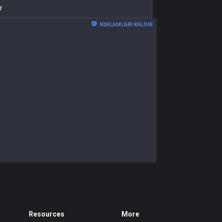
r
REKLAMLARI KALDIR
Resources
More