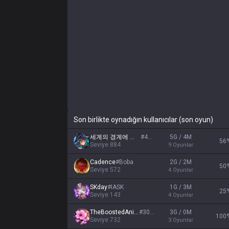
Son birlikte oynadığın kullanıcılar (son oyun)
세계의 경계에 선 마녀
#
4934
5G / 4M
56
Seviye
884
9
Oyunlar
Cadence
#
Boba
2G / 2M
50
Seviye
572
4
Oyunlar
SKday
#
IASK
1G / 3M
25
Seviye
143
4
Oyunlar
TheBoostedAnimal
#
3040
3G / 0M
100
Seviye
732
3
Oyunlar