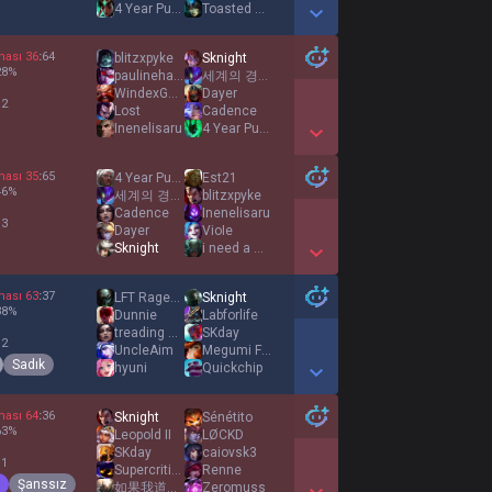
4 Year Purgatory
Toasted Avocado
Show More Detail Games
ması
36
:
64
blitzxpyke
Sknight
28
%
paulinehanson69
세계의 경계에 선 마녀
WindexGuzzler
Dayer
 2
Lost
Cadence
Inenelisaru
4 Year Purgatory
Show More Detail Games
ması
35
:
65
4 Year Purgatory
Est21
46
%
세계의 경계에 선 마녀
blitzxpyke
Cadence
Inenelisaru
 3
Dayer
VioIe
Sknight
i need a mummy
Show More Detail Games
ması
63
:
37
LFT RageKero
Sknight
38
%
Dunnie
Labforlife
treading water
SKday
 2
UncleAim
Megumi Fushiguro
Sadık
hyuni
Quickchip
Show More Detail Games
ması
64
:
36
Sknight
Sénétito
63
%
Leopold II
LØCKD
SKday
caiovsk3
 1
Supercritical
Renne
Şanssız
如果我道歉你会好受些吗
Zeromuss