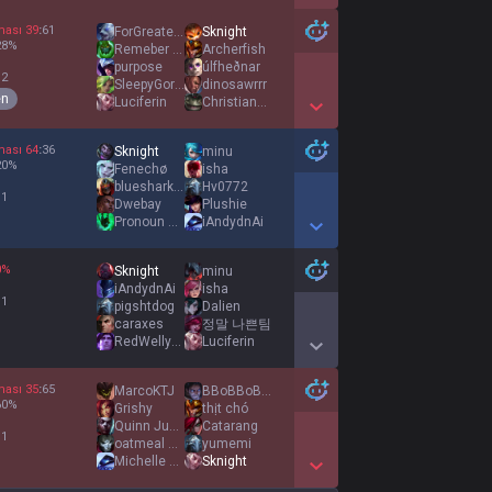
Show More Detail Games
ması
39
:
61
ForGreatergood
Sknight
28
%
Remeber me Neph
Archerfish
purpose
úlfheðnar
 2
SleepyGorilla23
dinosawrrr
en
Luciferin
ChristianGamer04
Show More Detail Games
ması
64
:
36
Sknight
minu
20
%
Fenechø
isha
bluesharks1234
Hv0772
 1
Dwebay
Plushie
Pronoun Pete
iAndydnAi
Show More Detail Games
0
%
Sknight
minu
iAndydnAi
isha
 1
pigshtdog
Dalien
caraxes
정말 나쁜팀
RedWellyBoots
Luciferin
Show More Detail Games
ması
35
:
65
MarcoKTJ
BBoBBoBBoBBoBB
60
%
Grishy
thịt chó
Quinn Jung Un
Catarang
 1
oatmeal diff
yumemi
Michelle Obama
Sknight
Show More Detail Games