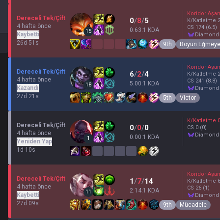
Koridor Aşa
Dereceli Tek/Çift
0
/
8
/
5
K/Katletme
4 hafta önce
CS
174
(6.5)
0.63:1 KDA
15
Kaybetti
diamond
26d 51s
9th
Boyun Eğmey
Koridor Aşa
Dereceli Tek/Çift
6
/
2
/
4
K/Katletme
4 hafta önce
CS
241
(8.8)
5.00:1 KDA
18
Kazandı
diamond
27d 21s
5th
Victor
K/Katletme
Dereceli Tek/Çift
0
/
0
/
0
CS
0
(0)
4 hafta önce
diamond
0.00:1 KDA
1
Yeniden Yap
1d 10s
Koridor Aşa
Dereceli Tek/Çift
1
/
7
/
14
K/Katletme
4 hafta önce
CS
26
(1)
2.14:1 KDA
11
Kaybetti
diamond
27d 09s
9th
Mücadele