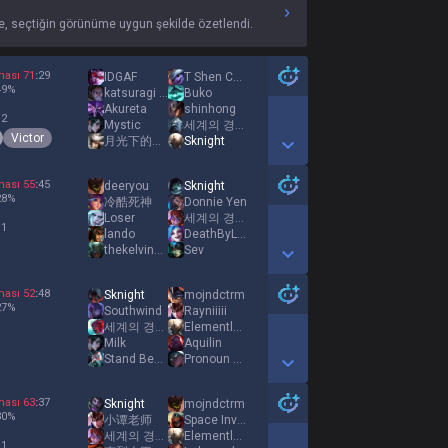
, seçtiğin görünüme uygun şekilde özetlendi.
ması
71
:
29
IDGAF
T Shen Cell Mate
49
%
katsuragi ace
Buko
Akureta
shinhong
 2
Mystic
세계의 경계에 선 마녀
Victor
月光下的温柔
Sknight
Show More Detail Games
ması
55
:
45
deeryou
Sknight
28
%
冷酷死神
Donnie Yen
Loser
세계의 경계에 선 마녀
 1
lando
DeathByLlama
thekelvinat0r
Sev
Show More Detail Games
ması
52
:
48
Sknight
mojndctrm
27
%
Southwind
Rayniiiii
세계의 경계에 선 마녀
Elementlove
Milk
Aquilin
Stand Behind Me
Pronoun Pete
Show More Detail Games
ması
63
:
37
Sknight
mojndctrm
30
%
小谭老师
Space Invader
세계의 경계에 선 마녀
Elementlove
 1