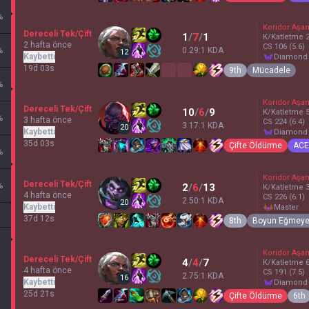
%
Koridor Aşa
Dereceli Tek/Çift
1
/
7
/
1
K/Katletme
2 hafta önce
CS
106
(5.6)
%
0.29:1 KDA
12
Kaybetti
diamond
19d 03s
9th
Mücadele
%
Koridor Aşa
Dereceli Tek/Çift
10
/
6
/
9
K/Katletme
%
3 hafta önce
CS
224
(6.4)
3.17:1 KDA
20
Kaybetti
diamond
35d 03s
Çifte Öldürme
ACE
%
Koridor Aşa
Dereceli Tek/Çift
%
2
/
6
/
13
K/Katletme
4 hafta önce
CS
226
(6.1)
2.50:1 KDA
20
Kaybetti
master
37d 12s
8th
Boyun Eğmey
Koridor Aşa
Dereceli Tek/Çift
4
/
4
/
7
K/Katletme
4 hafta önce
CS
191
(7.5)
2.75:1 KDA
16
Kaybetti
diamond
25d 21s
Çifte Öldürme
6th