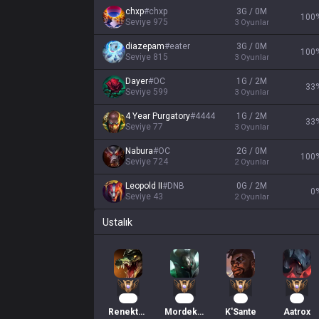
chxp
#
chxp
3G / 0M
100
Seviye
975
3
Oyunlar
diazepam
#
eater
3G / 0M
100
Seviye
815
3
Oyunlar
Dayer
#
OC
1G / 2M
33
Seviye
599
3
Oyunlar
4 Year Purgatory
#
4444
1G / 2M
33
Seviye
77
3
Oyunlar
Nabura
#
OC
2G / 0M
100
Seviye
724
2
Oyunlar
Leopold II
#
DNB
0G / 2M
0
Seviye
43
2
Oyunlar
Ustalık
153
136
21
16
Renekton
Mordekaiser
K'Sante
Aatrox