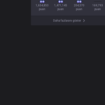
1,654,853

1,471,145

204,570

169,793

puan
puan
puan
puan
Daha fazlasını göster