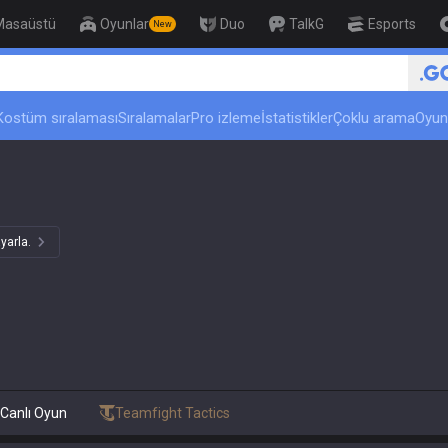
Masaüstü
Oyunlar
Duo
TalkG
Esports
New
Kostüm sıralaması
Sıralamalar
Pro izleme
İstatistikler
Çoklu arama
Oyun
yarla.
Canlı Oyun
Teamfight Tactics