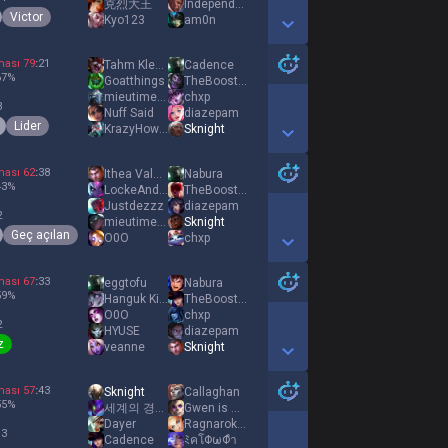
克烈大王
IndependantWoman
Victor
Kyo123
am0n
Show More Detail Games
ması
79
:
21
Tahm Klenched
Cadence
67
%
Goatthings
TheBoostedAnimal
mieutimes2
chxp
3
Nuff Said
diazepam
Lider
KrazyHowler
Sknight
Show More Detail Games
ması
62
:
38
Ithea Valgulious
Nabura
43
%
LockeAndQi
TheBoostedAnimal
Justdezzz
diazepam
2
mieutimes2
Sknight
Geç açılan
O0O
chxp
Show More Detail Games
ması
67
:
33
eggtofu
Nabura
59
%
Hanguk Kimbap
TheBoostedAnimal
O0O
chxp
2
HYUSE
diazepam
z
veanne
Sknight
Show More Detail Games
ması
57
:
43
Sknight
Callaghan
55
%
세계의 경계에 선 마녀
Gwen is my wife
Dayer
RagnarokJCC
 3
Cadence
ﾐคโΦωΦำ