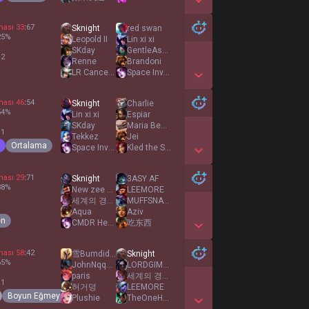
Show More Detail Games
ması
33
:
67
Sknight
red swan
25
%
Leopold II
Lin xi xi
SKday
GentleAssassin
 2
Renne
Brandoni
LR Cancelled
Space Invader
Show More Detail Games
ması
46
:
54
Sknight
Charlie
54
%
Lin xi xi
Espiar
SKday
Maria Becerra AR
 1
Tekkez
Jei
Ortalama
Space Invader
Kled the Sped
Show More Detail Games
ması
29
:
71
Sknight
3ASY AF
38
%
New zee da
LEEMORE
세계의 경계에 선 마녀
MUFFSNATCHER
Aqua
Aziv
en
CMDR Heathcliff
吃东西
Show More Detail Games
ması
58
:
42
雪Bumdiddy龍
Sknight
65
%
JohnNqqDoe
LORDGIMPSPLASH
paris
세계의 경계에 선 마녀
 1
허거덩
LEEMORE
Boyun Eğmeyen
Plushie
TheOneHabibi