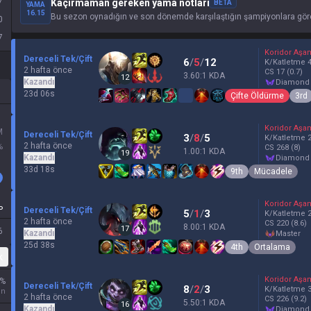
7
Kaçırmaman gereken yama notları
BETA
YAMA
16.15
Bu sezon oynadığın ve son dönemde karşılaştığın şampiyonlara göre
0
7
Koridor Aşa
Dereceli Tek/Çift
6
/
5
/
12
K/Katletme
2 hafta önce
CS
17
(0.7)
3.60:1 KDA
12
Kazandı
diamond
23d 06s
Çifte Öldürme
3rd
Koridor Aşa
M
Dereceli Tek/Çift
3
/
8
/
5
K/Katletme
2 hafta önce
%
CS
268
(8)
1.00:1 KDA
19
Kazandı
diamond
33d 18s
9th
Mücadele
Koridor Aşa
P
Dereceli Tek/Çift
5
/
1
/
3
K/Katletme
2 hafta önce
CS
220
(8.6)
8.00:1 KDA
17
6
Kazandı
master
25d 38s
4th
Ortalama
k
Koridor Aşa
%
Dereceli Tek/Çift
8
/
2
/
3
K/Katletme
un
2 hafta önce
CS
226
(9.2)
5.50:1 KDA
16
Kazandı
diamond