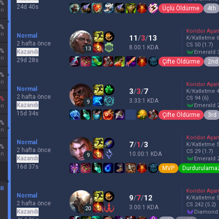
%
24d 40s
Üçlü Öldürme
4th
un
%
Koridor Aşa
un
Normal
11
/
3
/
13
K/Katletme
2 hafta önce
CS
50
(1.7)
8.00:1 KDA
13
%
Kazandı
emerald 
un
29d 28s
Çifte Öldürme
2nd
%
un
Koridor Aşa
Normal
3
/
3
/
7
K/Katletme
2 hafta önce
CS
94
(6)
%
3.33:1 KDA
9
Kazandı
emerald 
un
15d 34s
Çifte Öldürme
3rd
%
un
Koridor Aşa
Normal
7
/
1
/
3
K/Katletme
%
2 hafta önce
CS
29
(1.7)
un
10.00:1 KDA
9
Kazandı
emerald 
16d 37s
MVP
Durdurulama
IR
Koridor Aşa
Normal
9
/
7
/
12
K/Katletme
2 hafta önce
CS
242
(5.2)
3.00:1 KDA
20
Kazandı
diamond