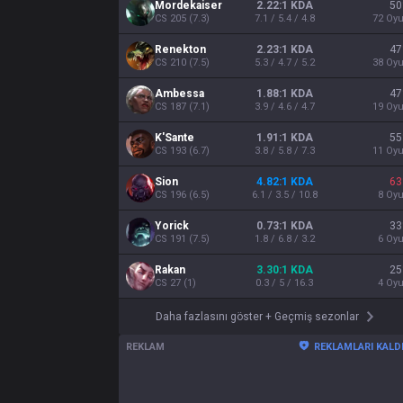
Mordekaiser
2.22:1 KDA
50
CS
205
(
7.3
)
7.1 / 5.4 / 4.8
72
Oy
Renekton
2.23:1 KDA
47
CS
210
(
7.5
)
5.3 / 4.7 / 5.2
38
Oy
Ambessa
1.88:1 KDA
47
CS
187
(
7.1
)
3.9 / 4.6 / 4.7
19
Oy
K'Sante
1.91:1 KDA
55
CS
193
(
6.7
)
3.8 / 5.8 / 7.3
11
Oy
Sion
4.82:1 KDA
63
CS
196
(
6.5
)
6.1 / 3.5 / 10.8
8
Oy
Yorick
0.73:1 KDA
33
CS
191
(
7.5
)
1.8 / 6.8 / 3.2
6
Oy
Rakan
3.30:1 KDA
25
CS
27
(
1
)
0.3 / 5 / 16.3
4
Oy
Daha fazlasını göster
+
Geçmiş sezonlar
REKLAM
REKLAMLARI KALD