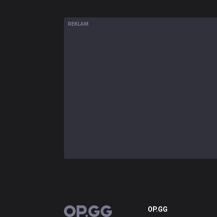
REKLAM
OP.GG
OP.GG