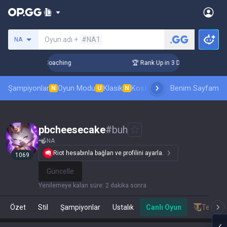
Bir summoner ara
Oyun adı +
#NA1
NA
ays! Challenger Coaching
🏆 Rank Up in 3 Days! Challenger 
Şampiyonlar
Oyun Modu
Klasik
Kostüm sıralaması
Benim Sayfam
Sıralamal
N
U
N
pbcheesecake
#
buh
NA
Riot hesabınla bağlan ve profilini ayarla.
1069
Güncelle
Yenilemeye kalan süre
:
2 dakika sonra
Özet
Stil
Şampiyonlar
Ustalık
Canlı Oyun
Teamfig