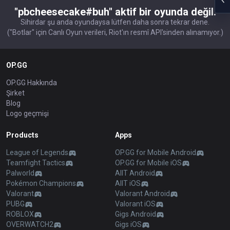
"pbcheesecake#buh" aktif bir oyunda değil.
Sihirdar şu anda oyundaysa lütfen daha sonra tekrar dene.
("Botlar" için Canlı Oyun verileri, Riot'ın resmî API'sinden alınamıyor.)
OP.GG
OP.GG Hakkında
Şirket
Blog
Logo geçmişi
Products
Apps
League of Legends
OP.GG for Mobile Android
Teamfight Tactics
OP.GG for Mobile iOS
Palworld
AllT Android
Pokémon Champions
AllT iOS
Valorant
Valorant Android
PUBG
Valorant iOS
ROBLOX
Gigs Android
OVERWATCH2
Gigs iOS