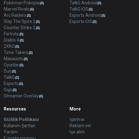
Pokémon Pokopia
TalkG Android
Marvel Rivals
TalkG iOS
Arc Raiders
Esports Android
Slay The Spire 2
Esports iOS
Counter Strike 2
Fortnite
Diablo 4
2XKO
Time Takers
Masaüstü
Oyunlar
Duo
TalkG
Esports
Gigs
Streamer Overlay
Resources
More
Gizlilik Politikası
İşletme
Kullanım Şartları
Reklam ver
Yardım
İşe alım
E-posta sorgusu