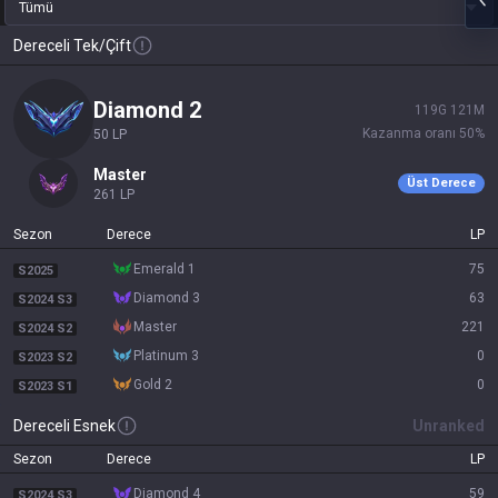
Tümü
Dereceli Tek/Çift
diamond 2
119
G
121
M
Kazanma oranı
50
%
50
LP
master
Üst Derece
261
LP
Sezon
Derece
LP
emerald 1
75
S2025
diamond 3
63
S2024 S3
master
221
S2024 S2
platinum 3
0
S2023 S2
gold 2
0
S2023 S1
Dereceli Esnek
Unranked
Sezon
Derece
LP
diamond 4
59
S2024 S3