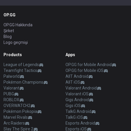
OP.GG
OP.GG Hakkında
Şirket
Blog
Logo geçmişi
Products
Apps
League of Legends
OP.GG for Mobile Android
Teamfight Tactics
OP.GG for Mobile iOS
Palworld
AllT Android
Pokémon Champions
AllT iOS
Valorant
Valorant Android
PUBG
Valorant iOS
ROBLOX
Gigs Android
OVERWATCH2
Gigs iOS
Pokémon Pokopia
TalkG Android
Marvel Rivals
TalkG iOS
Arc Raiders
Esports Android
Slay The Spire 2
Esports iOS