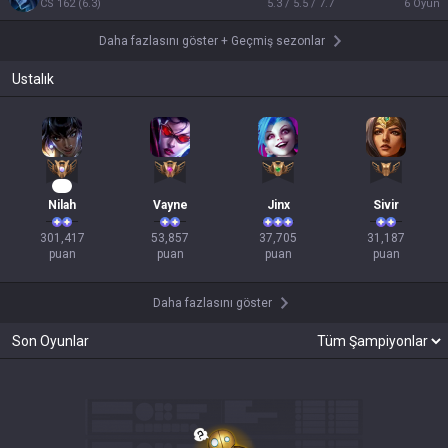
CS
162
(
6.3
)
5.3 / 5.5 / 7.7
6
Oyun
Daha fazlasını göster
+
Geçmiş sezonlar
Ustalık
30
Nilah
Vayne
Jinx
Sivir
301,417

53,857

37,705

31,187

puan
puan
puan
puan
Daha fazlasını göster
Son Oyunlar