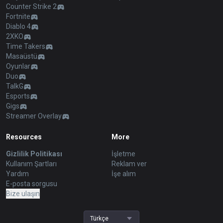
Counter Strike 2
Fortnite
Diablo 4
2XKO
Time Takers
Masaüstü
Oyunlar
Duo
TalkG
Esports
Gigs
Streamer Overlay
Resources
More
Gizlilik Politikası
İşletme
Kullanım Şartları
Reklam ver
Yardım
İşe alım
E-posta sorgusu
Bize ulaşın
Türkçe