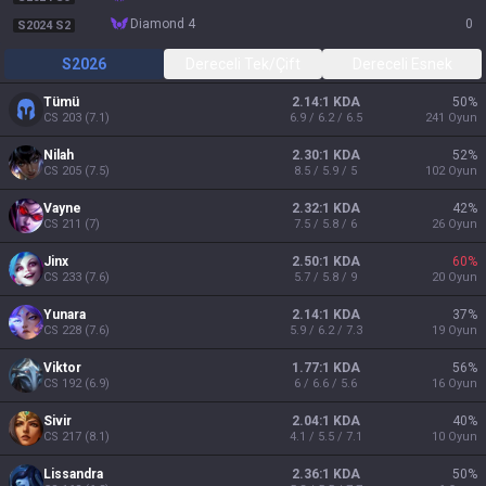
diamond 4
0
S2024 S2
S2026
Dereceli Tek/Çift
Dereceli Esnek
Tümü
2.14:1 KDA
50
%
CS
203
(
7.1
)
6.9 / 6.2 / 6.5
241
Oyun
Nilah
2.30:1 KDA
52
%
CS
205
(
7.5
)
8.5 / 5.9 / 5
102
Oyun
Vayne
2.32:1 KDA
42
%
CS
211
(
7
)
7.5 / 5.8 / 6
26
Oyun
Jinx
2.50:1 KDA
60
%
CS
233
(
7.6
)
5.7 / 5.8 / 9
20
Oyun
Yunara
2.14:1 KDA
37
%
CS
228
(
7.6
)
5.9 / 6.2 / 7.3
19
Oyun
Viktor
1.77:1 KDA
56
%
CS
192
(
6.9
)
6 / 6.6 / 5.6
16
Oyun
Sivir
2.04:1 KDA
40
%
CS
217
(
8.1
)
4.1 / 5.5 / 7.1
10
Oyun
Lissandra
2.36:1 KDA
50
%