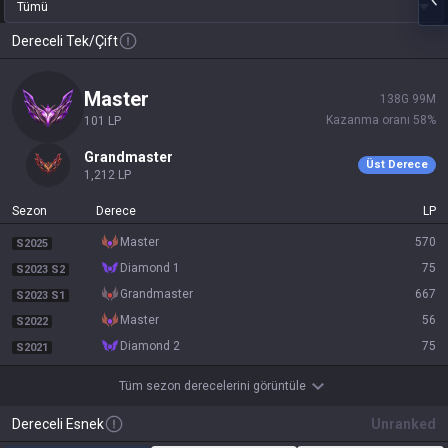
Tümü
Dereceli Tek/Çift
master
138
G
99
M
Kazanma oranı
58
%
101
LP
grandmaster
Üst Derece
1,212
LP
Sezon
Derece
LP
master
570
S2025
diamond 1
75
S2023 S2
grandmaster
667
S2023 S1
master
56
S2022
diamond 2
75
S2021
Tüm sezon derecelerini görüntüle
Dereceli Esnek
Unranked