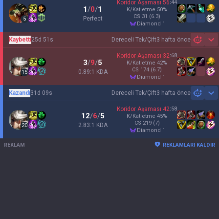
Koridor Aşaması
56
:
44
1
/
0
/
1
K/Katletme
50
%
CS
31
(6.3)
Perfect
5
diamond 1
Kaybetti
25d 51s
Dereceli Tek/Çift
3 hafta önce
Sh
Koridor Aşaması
32
:
68
3
/
9
/
5
K/Katletme
42
%
CS
174
(6.7)
0.89:1 KDA
15
diamond 1
Kazandı
31d 09s
Dereceli Tek/Çift
3 hafta önce
Sh
Koridor Aşaması
42
:
58
12
/
6
/
5
K/Katletme
45
%
CS
219
(7)
2.83:1 KDA
20
diamond 1
REKLAM
REKLAMLARI KALDIR