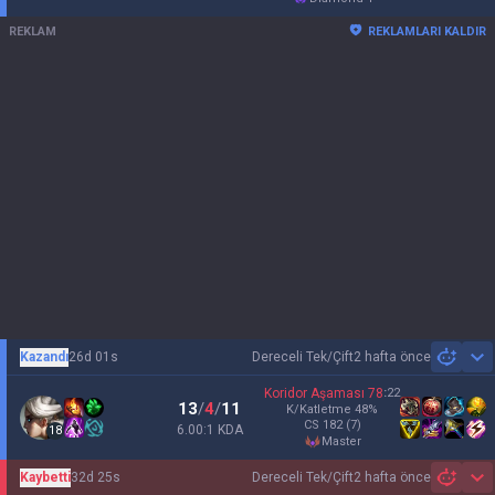
REKLAM
REKLAMLARI KALDIR
Kazandı
26d 01s
Dereceli Tek/Çift
2 hafta önce
Sh
Koridor Aşaması
78
:
22
13
/
4
/
11
K/Katletme
48
%
CS
182
(7)
6.00:1 KDA
18
master
Kaybetti
32d 25s
Dereceli Tek/Çift
2 hafta önce
Sh