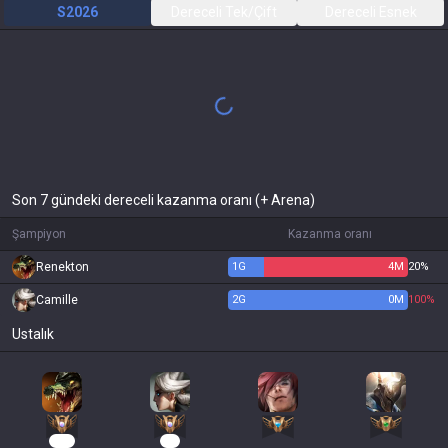
S2026
Dereceli Tek/Çift
Dereceli Esnek
Son 7 gündeki dereceli kazanma oranı (+ Arena)
Şampiyon
Kazanma oranı
Renekton
1
G
4
M
20%
Camille
2
G
0
M
100%
Ustalık
108
11