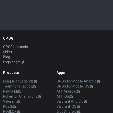
OP.GG
OP.GG Hakkında
Şirket
Blog
Logo geçmişi
Products
Apps
League of Legends
OP.GG for Mobile Android
Teamfight Tactics
OP.GG for Mobile iOS
Palworld
AllT Android
Pokémon Champions
AllT iOS
Valorant
Valorant Android
PUBG
Valorant iOS
ROBLOX
Gigs Android