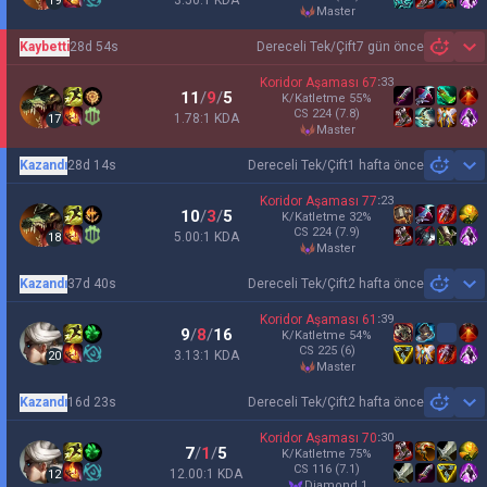
3.50:1 KDA
19
master
Kaybetti
28d 54s
Dereceli Tek/Çift
7 gün önce
Sh
Koridor Aşaması
67
:
33
11
/
9
/
5
K/Katletme
55
%
CS
224
(7.8)
1.78:1 KDA
17
master
Kazandı
28d 14s
Dereceli Tek/Çift
1 hafta önce
Sh
Koridor Aşaması
77
:
23
10
/
3
/
5
K/Katletme
32
%
CS
224
(7.9)
5.00:1 KDA
18
master
Kazandı
37d 40s
Dereceli Tek/Çift
2 hafta önce
Sh
Koridor Aşaması
61
:
39
9
/
8
/
16
K/Katletme
54
%
CS
225
(6)
3.13:1 KDA
20
master
Kazandı
16d 23s
Dereceli Tek/Çift
2 hafta önce
Sh
Koridor Aşaması
70
:
30
7
/
1
/
5
K/Katletme
75
%
CS
116
(7.1)
12.00:1 KDA
12
diamond 1