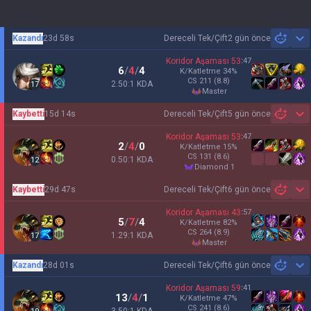
Kazandı
23d 58s
Dereceli Tek/Çift
2 gün önce
Sh
Koridor Aşaması
53
:
47
6
/
4
/
4
K/Katletme
34
%
CS
211
(8.8)
2.50:1 KDA
17
master
Kaybetti
15d 14s
Dereceli Tek/Çift
5 gün önce
Sh
Koridor Aşaması
53
:
47
2
/
4
/
0
K/Katletme
15
%
CS
131
(8.6)
0.50:1 KDA
12
diamond 1
Kaybetti
29d 47s
Dereceli Tek/Çift
6 gün önce
Sh
Koridor Aşaması
43
:
57
5
/
7
/
4
K/Katletme
82
%
CS
264
(8.9)
1.29:1 KDA
17
master
Kazandı
28d 01s
Dereceli Tek/Çift
6 gün önce
Sh
Koridor Aşaması
59
:
41
13
/
4
/
1
K/Katletme
47
%
CS
241
(8.6)