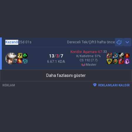
Kazandı
25d 01s
Dereceli Tek/Çift
3 hafta önce
Sh
Koridor Aşaması
67
:
33
13
/
3
/
7
K/Katletme
51
%
CS
192
(7.7)
6.67:1 KDA
17
master
Daha fazlasını göster
REKLAM
REKLAMLARI KALDIR