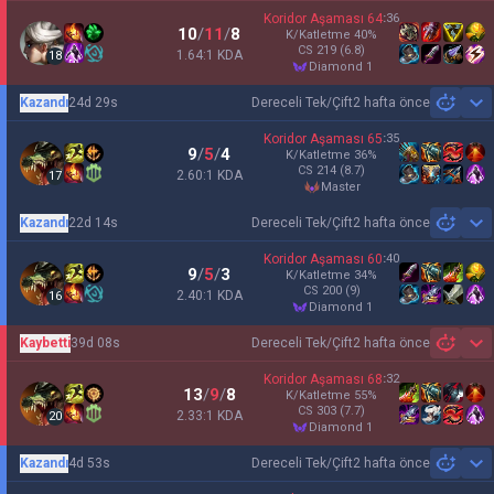
Koridor Aşaması
64
:
36
10
/
11
/
8
K/Katletme
40
%
CS
219
(6.8)
1.64:1 KDA
18
diamond 1
Kazandı
24d 29s
Dereceli Tek/Çift
2 hafta önce
Sh
Koridor Aşaması
65
:
35
9
/
5
/
4
K/Katletme
36
%
CS
214
(8.7)
2.60:1 KDA
17
master
Kazandı
22d 14s
Dereceli Tek/Çift
2 hafta önce
Sh
Koridor Aşaması
60
:
40
9
/
5
/
3
K/Katletme
34
%
CS
200
(9)
2.40:1 KDA
16
diamond 1
Kaybetti
39d 08s
Dereceli Tek/Çift
2 hafta önce
Sh
Koridor Aşaması
68
:
32
13
/
9
/
8
K/Katletme
55
%
CS
303
(7.7)
2.33:1 KDA
20
diamond 1
Kazandı
4d 53s
Dereceli Tek/Çift
2 hafta önce
Sh