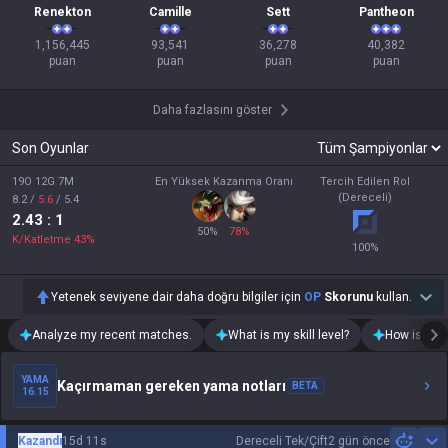
Renekton
Camille
Sett
Pantheon
1,156,445

93,541

36,278

40,382

puan
puan
puan
puan
Daha fazlasını göster
Son Oyunlar
19O 12G 7M
En Yüksek Kazanma Oranı
Tercih Edilen Rol
(Dereceli)
8.2
/
5.6
/
5.4
2.43
: 1
50
%
78
%
K/Katletme
43
%
100
%
Yetenek seviyene dair daha doğru bilgiler için
OP
Skorunu
kullan.
Analyze my recent matches.
What is my skill level?
How is my t
YAMA
Kaçırmaman gereken yama notları
BETA
16.15
Kazandı
15d 11s
Dereceli Tek/Çift
2 gün önce
Sh