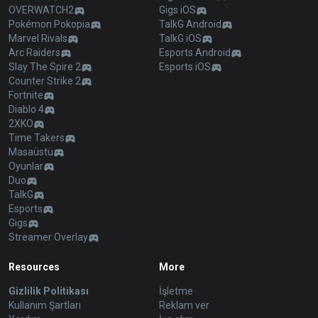
OVERWATCH2
Gigs iOS
Pokémon Pokopia
TalkG Android
Marvel Rivals
TalkG iOS
Arc Raiders
Esports Android
Slay The Spire 2
Esports iOS
Counter Strike 2
Fortnite
Diablo 4
2XKO
Time Takers
Masaüstü
Oyunlar
Duo
TalkG
Esports
Gigs
Streamer Overlay
Resources
More
Gizlilik Politikası
İşletme
Kullanım Şartları
Reklam ver