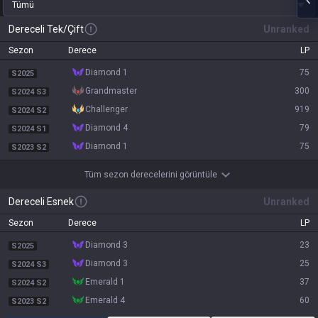
Tümü
Dereceli Tek/Çift
Unranked
Sezon
Derece
LP
diamond 1
75
S2025
grandmaster
300
S2024 S3
challenger
919
S2024 S2
diamond 4
79
S2024 S1
diamond 1
75
S2023 S2
Tüm sezon derecelerini görüntüle
Dereceli Esnek
Unranked
Sezon
Derece
LP
diamond 3
23
S2025
diamond 3
25
S2024 S3
emerald 1
37
S2024 S2
emerald 4
60
S2023 S2