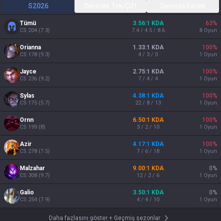
S2026
Dereceli Tek/Çift
Dereceli Esnek
Tümü
3.56:1 KDA
63
%
CS
204
(
7.3
)
7.4 / 4.5 / 8.6
8
Oyun
Orianna
1.33:1 KDA
100
%
CS
178
(
9.3
)
4 / 3 / 0
1
Oyun
Jayce
2.75:1 KDA
100
%
CS
236
(
9.2
)
7 / 4 / 4
1
Oyun
Sylas
4.38:1 KDA
100
%
CS
175
(
5.7
)
22 / 8 / 13
1
Oyun
Ornn
6.50:1 KDA
100
%
CS
199
(
8
)
3 / 2 / 10
1
Oyun
Azir
4.17:1 KDA
100
%
CS
278
(
7.5
)
7 / 6 / 18
1
Oyun
Malzahar
9.00:1 KDA
0
%
CS
308
(
9.7
)
12 / 2 / 6
1
Oyun
Galio
3.50:1 KDA
0
%
CS
254
(
7.9
)
4 / 4 / 10
1
Oyun
Daha fazlasını göster
+
Geçmiş sezonlar