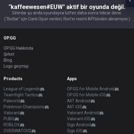
"kaffeewesen#EUW" aktif bir oyunda değil.
Sihirdar şu anda oyundaysa lütfen daha sonra tekrar dene.
("Botlar" için Canlı Oyun verileri, Riot'ın resmî API'sinden alınamıyor.)
OP.GG
OP.GG Hakkında
Şirket
Blog
Logo geçmişi
Products
Apps
League of Legends
OP.GG for Mobile Android
Teamfight Tactics
OP.GG for Mobile iOS
Palworld
AllT Android
Pokémon Champions
AllT iOS
Valorant
Valorant Android
PUBG
Valorant iOS
ROBLOX
Gigs Android
OVERWATCH2
Gigs iOS