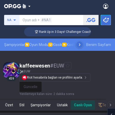
Bir summoner ara
Oyun adı +
#NA1
NA
🏆 Rank Up in 3 Days! Challenger Coaching
Şampiyonlar
Oyun Modu
Klasik
Kostüm sıralaması
Benim Sayfam
Sıralamal
N
U
N
kaffeewesen
#
EUW
EUW
Riot hesabınla bağlan ve profilini ayarla.
459
Güncelle
Yenilemeye kalan süre
:
2 dakika sonra
Özet
Stil
Şampiyonlar
Ustalık
Canlı Oyun
Teamfig