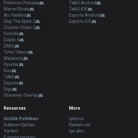
Pokémon Pokopia
TalkG Android
Marvel Rivals
TalkG iOS
Arc Raiders
Esports Android
Slay The Spire 2
Esports iOS
Counter Strike 2
Fortnite
Diablo 4
2XKO
Time Takers
Masaüstü
Oyunlar
Duo
TalkG
Esports
Gigs
Streamer Overlay
Resources
More
Gizlilik Politikası
İşletme
Kullanım Şartları
Reklam ver
Yardım
İşe alım
E-posta sorgusu