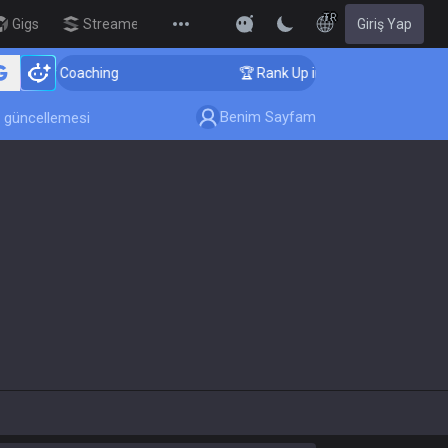
TR
Gigs
Streamer Overlay
Giriş Yap
New
enger Coaching
🏆 Rank Up in 3 Days! Challenger Coac
Benim Sayfam
 güncellemesi