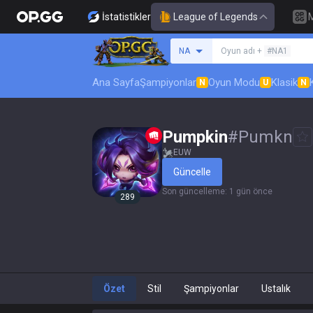
İstatistikler
League of Legends
Bir summoner ara
NA
Oyun adı +
#NA1
Ana Sayfa
Şampiyonlar
Oyun Modu
Klasik
N
U
N
Pumpkin
#
Pumkn
EUW
Güncelle
Son güncelleme
:
1 gün önce
289
Özet
Stil
Şampiyonlar
Ustalık