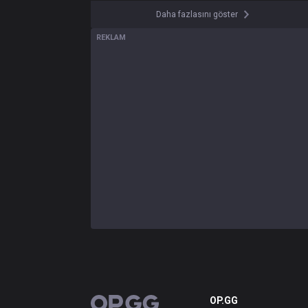
Daha fazlasını göster
REKLAM
OP.GG
OP.GG