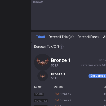
REKLAM
Tümü
Dereceli Tek/Çift
Dereceli Esnek
A
Dereceli Tek/Çift
bronze 1
4
G
5
Kazanma oranı
44
50
LP
bronze 1
Üst Derece
50
LP
Sezon
Derece
L
bronze 2
1
S2025
bronze 2
2
S2023 S2