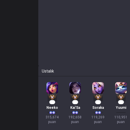
Ustalık
31
20
13
12
Neeko
Kai'Sa
Soraka
Yuumi
315,674

192,658

119,269

110,951

puan
puan
puan
puan