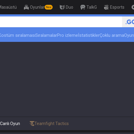
Masaüstü
Oyunlar
Duo
TalkG
Esports
New
🏆 Rank Up in 3 Days! Chall
Kostüm sıralaması
Sıralamalar
Pro izleme
İstatistikler
Çoklu arama
Oyun
Canlı Oyun
Teamfight Tactics