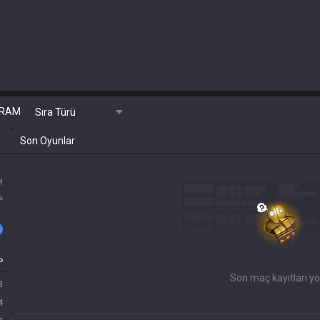
RAM
Sıra Türü
Son Oyunlar
M
%
P
Son maç kayıtları yo
3
4