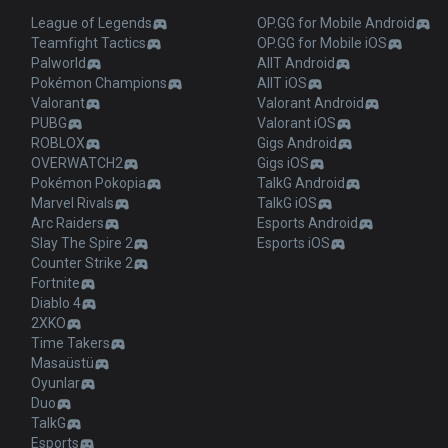
League of Legends
OP.GG for Mobile Android
Teamfight Tactics
OP.GG for Mobile iOS
Palworld
AllT Android
Pokémon Champions
AllT iOS
Valorant
Valorant Android
PUBG
Valorant iOS
ROBLOX
Gigs Android
OVERWATCH2
Gigs iOS
Pokémon Pokopia
TalkG Android
Marvel Rivals
TalkG iOS
Arc Raiders
Esports Android
Slay The Spire 2
Esports iOS
Counter Strike 2
Fortnite
Diablo 4
2XKO
Time Takers
Masaüstü
Oyunlar
Duo
TalkG
Esports