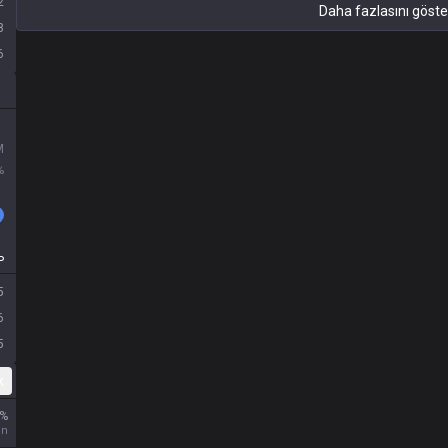
2
Daha fazlasını göste
8
6
M
%
P
5
6
5
k
%
un