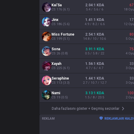
Kai'Sa
2.04:1 KDA
67
CS
176
(
6.1
)
5.4 / 5.6 / 6
18
Oy
Jinx
1.41:1 KDA
17
CS
186
(
5.6
)
4.9 / 8.2 / 6.6
12
Oy
Miss Fortune
2.54:1 KDA
80
CS
199
(
5.1
)
14.8 / 10 / 10.6
5
Oy
Sona
3.91:1 KDA
75
CS
26
(
0.8
)
0.5 / 5.8 / 22
4
Oy
Xayah
1.56:1 KDA
33
CS
225
(
6.1
)
4.7 / 6 / 4.7
3
Oy
Seraphine
1.44:1 KDA
33
CS
113
(
3.3
)
2.7 / 10.7 / 12.7
3
Oy
Nami
3.13:1 KDA
100
CS
19
(
0.5
)
1.5 / 8 / 23.5
2
Oy
Daha fazlasını göster
+
Geçmiş sezonlar
REKLAM
REKLAMLARI KALD