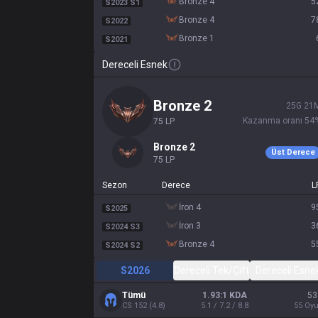
bronze 4
5
S2023 S1
bronze 4
7
S2022
bronze 1
S2021
Dereceli Esnek
bronze 2
25
G
21
Kazanma oranı
54
75
LP
bronze 2
Üst Derece
75
LP
Sezon
Derece
L
iron 4
9
S2025
iron 3
3
S2024 S3
bronze 4
5
S2024 S2
S2026
Dereceli Tek/Çift
Dereceli Esne
Tümü
1.93:1 KDA
53
CS
152
(
4.8
)
5.1 / 7.2 / 8.8
55
Oy