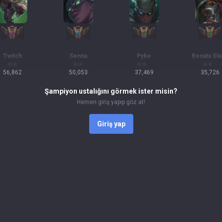
Twitch
Senna
Pyke
Renata Gl
56,862
50,053
37,469
35,726
Şampiyon ustalığını görmek ister misin?
Hemen giriş yapıp göz at!
Giriş yap