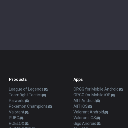
Products
Apps
League of Legends
OP.GG for Mobile Android
Teamfight Tactics
OP.GG for Mobile iOS
Palworld
AllT Android
Pokémon Champions
AllT iOS
Valorant
Valorant Android
PUBG
Valorant iOS
ROBLOX
Gigs Android