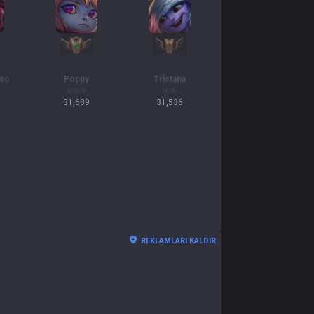
asc
Poppy
Tristana
31,689
31,536
REKLAMLARI KALDIR