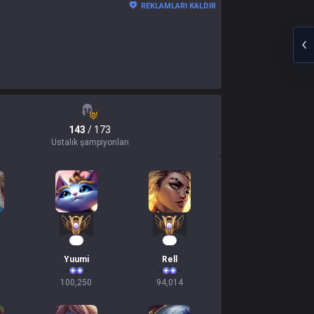
REKLAMLARI KALDIR
143
/ 173
Ustalık şampiyonları
11
11
Yuumi
Rell
100,250
94,014