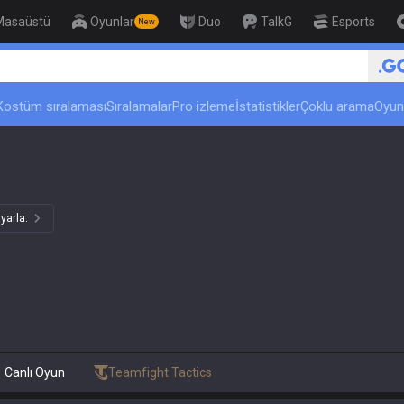
Masaüstü
Oyunlar
Duo
TalkG
Esports
New
🏆 Rank Up in 3 Days! Challenger
Kostüm sıralaması
Sıralamalar
Pro izleme
İstatistikler
Çoklu arama
Oyun
yarla.
Canlı Oyun
Teamfight Tactics