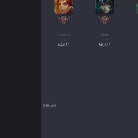
Leona
Nami
64,059
58,328
REKLAM