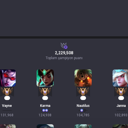
2,229,508
Toplam şampiyon puanı
14
14
12
12
Vayne
Karma
Nautilus
Janna
131,968
124,938
104,785
102,893