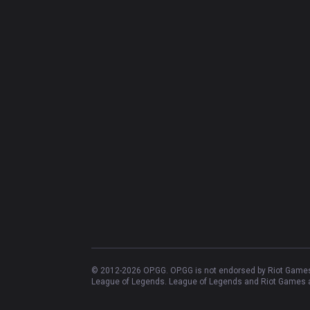
© 2012-
2026
OP.GG. OP.GG is not endorsed by Riot Games 
League of Legends. League of Legends and Riot Games ar