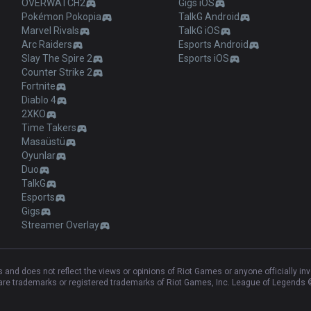
OVERWATCH2
Gigs iOS
Pokémon Pokopia
TalkG Android
Marvel Rivals
TalkG iOS
Arc Raiders
Esports Android
Slay The Spire 2
Esports iOS
Counter Strike 2
Fortnite
Diablo 4
2XKO
Time Takers
Masaüstü
Oyunlar
Duo
TalkG
Esports
Gigs
Streamer Overlay
and does not reflect the views or opinions of Riot Games or anyone officially in
e trademarks or registered trademarks of Riot Games, Inc. League of Legends ©