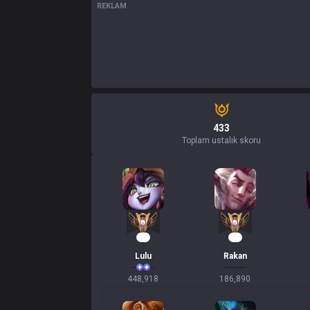
REKLAM
433
Toplam ustalık skoru
43
19
Lulu
Rakan
448,918
186,890