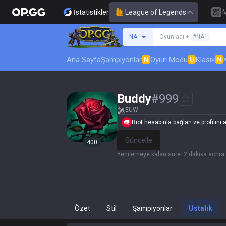
İstatistikler
League of Legends
Bir summoner ara
NA
Oyun adı +
#NA1
Ana Sayfa
Şampiyonlar
Oyun Modu
Klasik
N
U
N
Buddy
#
999
EUW
Riot hesabınla bağlan ve profilini a
Güncelle
400
Yenilemeye kalan süre
:
2 dakika sonra
Özet
Stil
Şampiyonlar
Ustalık