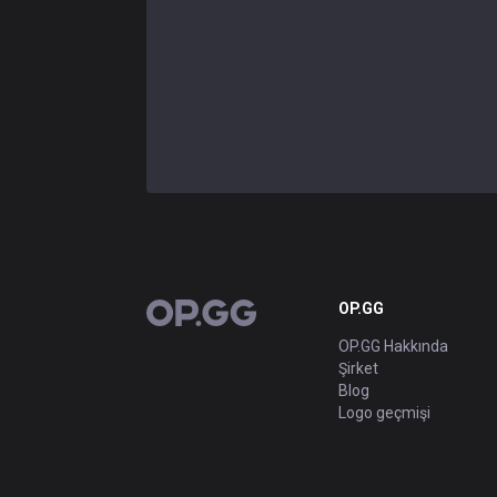
OP.GG
OP.GG
OP.GG Hakkında
Şirket
Blog
Logo geçmişi