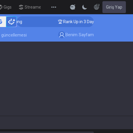
TR
Gigs
Streamer Overlay
Giriş Yap
New
 Coaching
🏆 Rank Up in 3 Days! Challenger Coaching
Benim Sayfam
 güncellemesi