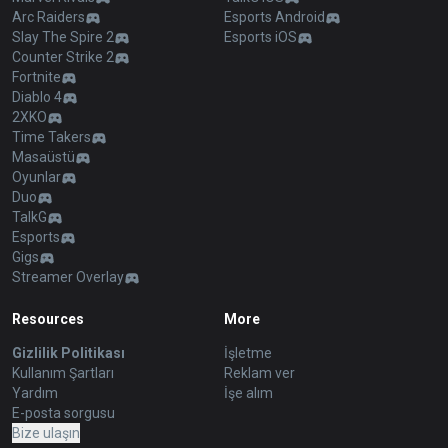
Arc Raiders
Esports Android
Slay The Spire 2
Esports iOS
Counter Strike 2
Fortnite
Diablo 4
2XKO
Time Takers
Masaüstü
Oyunlar
Duo
TalkG
Esports
Gigs
Streamer Overlay
Resources
More
Gizlilik Politikası
İşletme
Kullanım Şartları
Reklam ver
Yardım
İşe alım
E-posta sorgusu
Bize ulaşın