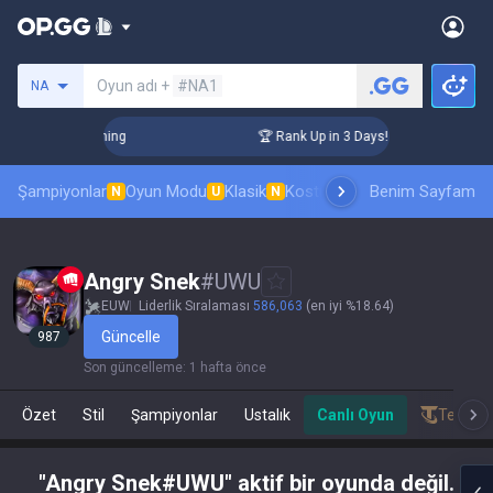
Bir summoner ara
Oyun adı +
#NA1
NA
 Challenger Coaching
🏆 Rank Up in 3 Days! Challenger Coac
Şampiyonlar
Oyun Modu
Klasik
Kostüm sıralaması
Benim Sayfam
Sıralamal
N
U
N
Angry Snek
#
UWU
EUW
Liderlik Sıralaması
586,063
(en iyi %18.64)
Güncelle
987
Son güncelleme
:
1 hafta önce
Özet
Stil
Şampiyonlar
Ustalık
Canlı Oyun
Teamfig
"Angry Snek#UWU" aktif bir oyunda değil.