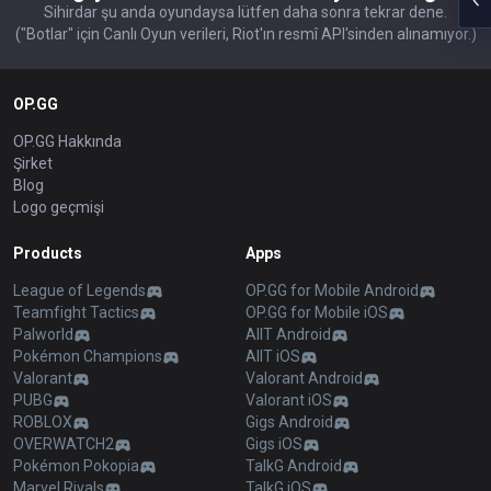
Sihirdar şu anda oyundaysa lütfen daha sonra tekrar dene.
("Botlar" için Canlı Oyun verileri, Riot'ın resmî API'sinden alınamıyor.)
OP.GG
OP.GG Hakkında
Şirket
Blog
Logo geçmişi
Products
Apps
League of Legends
OP.GG for Mobile Android
Teamfight Tactics
OP.GG for Mobile iOS
Palworld
AllT Android
Pokémon Champions
AllT iOS
Valorant
Valorant Android
PUBG
Valorant iOS
ROBLOX
Gigs Android
OVERWATCH2
Gigs iOS
Pokémon Pokopia
TalkG Android
Marvel Rivals
TalkG iOS