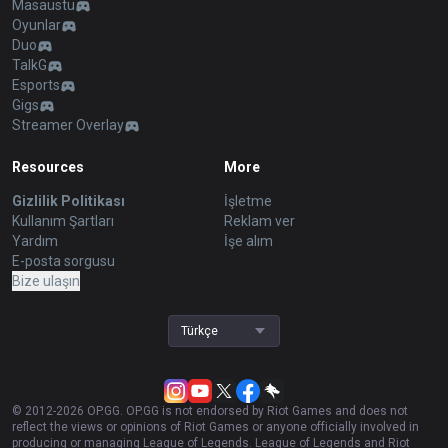
Masaüstü
Oyunlar
Duo
TalkG
Esports
Gigs
Streamer Overlay
Resources
More
Gizlilik Politikası
İşletme
Kullanım Şartları
Reklam ver
Yardım
İşe alım
E-posta sorgusu
Bize ulaşın
Türkçe
© 2012-
2026
OP.GG. OP.GG is not endorsed by Riot Games and does not
reflect the views or opinions of Riot Games or anyone officially involved in
producing or managing League of Legends. League of Legends and Riot