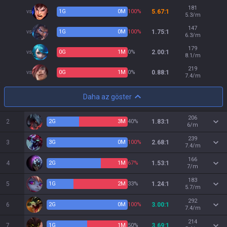
181
vs
1
G
0
M
100%
5.67:1
5.3/m
147
vs
1
G
0
M
100%
1.75:1
6.3/m
179
vs
0
G
1
M
0%
2.00:1
8.1/m
219
vs
0
G
1
M
0%
0.88:1
7.4/m
Daha az göster
206
2
2
G
3
M
40%
1.83:1
6/m
239
3
3
G
0
M
100%
2.68:1
7.4/m
166
4
2
G
1
M
67%
1.53:1
7/m
183
5
1
G
2
M
33%
1.24:1
5.7/m
292
6
2
G
0
M
100%
3.00:1
7.4/m
214
7
1
G
1
M
50%
3.69:1