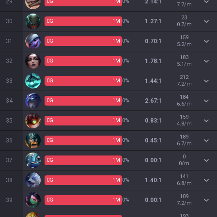
29
0
G
1
M
0%
2.14:1
7.7/m
23
30
0
G
1
M
0%
1.27:1
0.7/m
159
31
0
G
1
M
0%
0.70:1
5.2/m
183
32
0
G
1
M
0%
1.78:1
5.1/m
212
33
0
G
1
M
0%
1.44:1
7.2/m
184
34
0
G
1
M
0%
2.67:1
6.6/m
159
35
0
G
1
M
0%
0.83:1
4.8/m
189
36
0
G
1
M
0%
0.45:1
6.7/m
0
37
0
G
1
M
0%
0.00:1
0/m
141
38
0
G
1
M
0%
1.40:1
6.8/m
109
39
0
G
1
M
0%
0.00:1
7.2/m
193