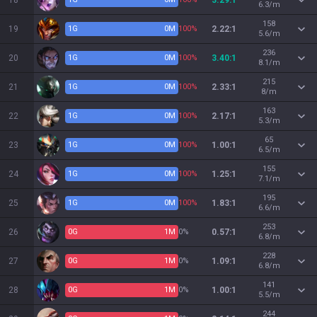
18
3.29:1
6.3/m
158
19
1
G
0
M
100%
2.22:1
5.6/m
236
20
1
G
0
M
100%
3.40:1
8.1/m
215
21
1
G
0
M
100%
2.33:1
8/m
163
22
1
G
0
M
100%
2.17:1
5.3/m
65
23
1
G
0
M
100%
1.00:1
6.5/m
155
24
1
G
0
M
100%
1.25:1
7.1/m
195
25
1
G
0
M
100%
1.83:1
6.6/m
253
26
0
G
1
M
0%
0.57:1
6.8/m
228
27
0
G
1
M
0%
1.09:1
6.8/m
141
28
0
G
1
M
0%
1.00:1
5.5/m
244