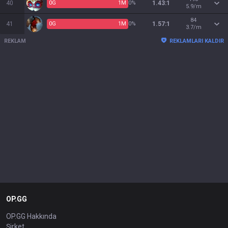
40
0
G
1
M
0%
1.43:1
5.9/m
84
41
0
G
1
M
0%
1.57:1
3.7/m
REKLAM
REKLAMLARI KALDIR
OP.GG
OP.GG Hakkında
Şirket