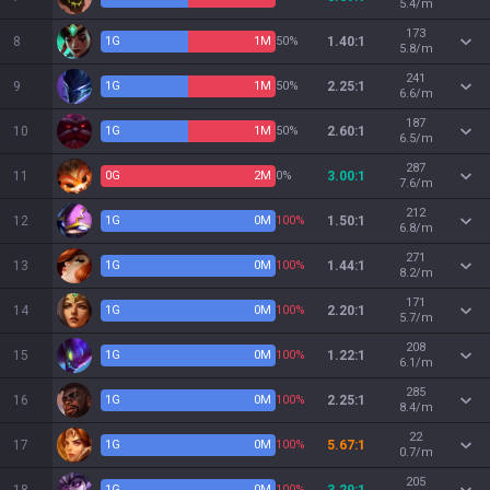
5.4/m
173
8
1
G
1
M
50%
1.40:1
5.8/m
241
9
1
G
1
M
50%
2.25:1
6.6/m
187
10
1
G
1
M
50%
2.60:1
6.5/m
287
11
0
G
2
M
0%
3.00:1
7.6/m
212
12
1
G
0
M
100%
1.50:1
6.8/m
271
13
1
G
0
M
100%
1.44:1
8.2/m
171
14
1
G
0
M
100%
2.20:1
5.7/m
208
15
1
G
0
M
100%
1.22:1
6.1/m
285
16
1
G
0
M
100%
2.25:1
8.4/m
22
17
1
G
0
M
100%
5.67:1
0.7/m
205
1
G
0
M
100%