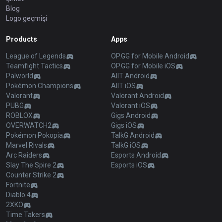
Blog
Logo geçmişi
Products
Apps
League of Legends
OP.GG for Mobile Android
Teamfight Tactics
OP.GG for Mobile iOS
Palworld
AllT Android
Pokémon Champions
AllT iOS
Valorant
Valorant Android
PUBG
Valorant iOS
ROBLOX
Gigs Android
OVERWATCH2
Gigs iOS
Pokémon Pokopia
TalkG Android
Marvel Rivals
TalkG iOS
Arc Raiders
Esports Android
Slay The Spire 2
Esports iOS
Counter Strike 2
Fortnite
Diablo 4
2XKO
Time Takers