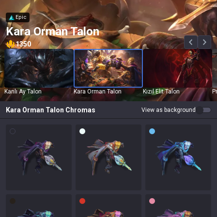
Epic
Kara Orman Talon
1350
Kanlı Ay Talon
Kara Orman Talon
Kızıl Elit Talon
P
Kara Orman Talon
Chromas
View as background