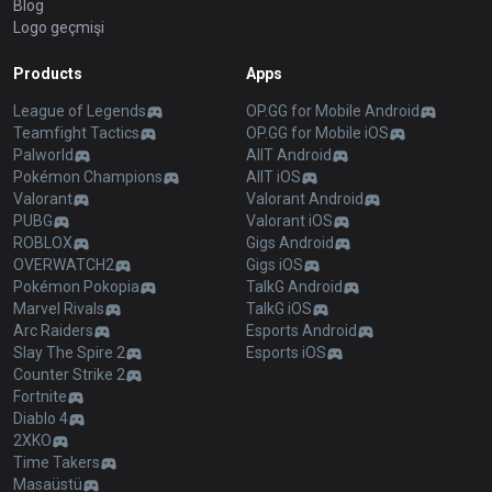
Blog
Logo geçmişi
Products
Apps
League of Legends
OP.GG for Mobile Android
Teamfight Tactics
OP.GG for Mobile iOS
Palworld
AllT Android
Pokémon Champions
AllT iOS
Valorant
Valorant Android
PUBG
Valorant iOS
ROBLOX
Gigs Android
OVERWATCH2
Gigs iOS
Pokémon Pokopia
TalkG Android
Marvel Rivals
TalkG iOS
Arc Raiders
Esports Android
Slay The Spire 2
Esports iOS
Counter Strike 2
Fortnite
Diablo 4
2XKO
Time Takers
Masaüstü