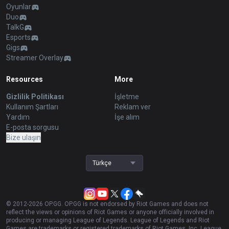
Oyunlar
Duo
TalkG
Esports
Gigs
Streamer Overlay
Resources
More
Gizlilik Politikası
İşletme
Kullanım Şartları
Reklam ver
Yardım
İşe alım
E-posta sorgusu
Bize ulaşın
Türkçe
© 2012-
2026
OP.GG. OP.GG is not endorsed by Riot Games and does not
reflect the views or opinions of Riot Games or anyone officially involved in
producing or managing League of Legends. League of Legends and Riot
Games are trademarks or registered trademarks of Riot Games, Inc. League