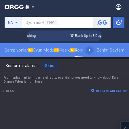
Bir summoner ara
Oyun adı +
#NA1
NA
allenger Coaching
🏆 Rank Up in 3 Days! Challenger Coachin
Şampiyonlar
Oyun Modu
Klasik
Kostüm sıralaması
Benim Sayfam
Sıralamal
N
U
N
Kostüm sıralaması
Skins
From splash art to in-game effects, everything you need to know about Kara
Orman Talon is right here!
REKLAM
REKLAMLARI KALDIR