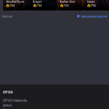
Aksakal Ryze
Braum
Barbar Sion
Garen
750
750
750
750
REKLAM
REKLAMLARI KALDIR
OP.GG
OP.GG Hakkında
Şirket