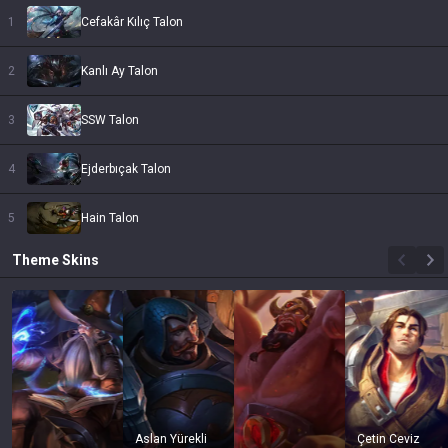
1
Cefakâr Kılıç Talon
2
Kanlı Ay Talon
3
SSW Talon
4
Ejderbıçak Talon
5
Hain Talon
Theme
Skins
Aslan Yürekli
Çetin Ceviz