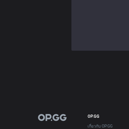
OP.GG
OP.GG
เกี่ยวกับ OP.GG