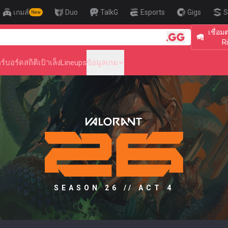
เกมส์
Duo
TalkG
Esports
Gigs
S
New
เชื่อม
🎯 Level Up Y
R
ร์บอร์ด
สถิติ
เป้าเล็ง
Lineups
ข้อมูลเกม
SEASON 26 // ACT 4