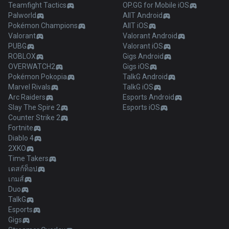
Teamfight Tactics
OP.GG for Mobile iOS
Palworld
AllT Android
Pokémon Champions
AllT iOS
Valorant
Valorant Android
PUBG
Valorant iOS
ROBLOX
Gigs Android
OVERWATCH2
Gigs iOS
Pokémon Pokopia
TalkG Android
Marvel Rivals
TalkG iOS
Arc Raiders
Esports Android
Slay The Spire 2
Esports iOS
Counter Strike 2
Fortnite
Diablo 4
2XKO
Time Takers
เดสก์ท็อป
เกมส์
Duo
TalkG
Esports
Gigs