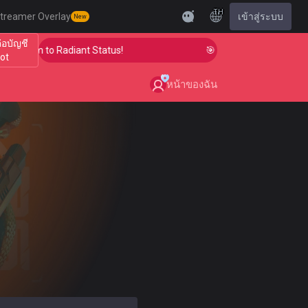
TH
treamer Overlay
เข้าสู่ระบบ
New
ต่อบัญชี
our Aim to Radiant Status!
🎯 Level Up Your Aim to Ra
iot
หน้าของฉัน