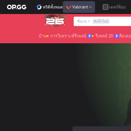
สถิติทั้งหมด
Valorant
เดสก์ท็อป
ชื่อเกม
+
#
แท็กไลน์
SEASON 26 : ACT 4
บ้าน
การวิเคราะห์รีเพลย์
รีเพลย์ 2D
ลีดเดอ
β
β