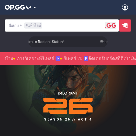
ชื่อเกม
+
#
แท็กไลน์
 Level Up Your Aim to Radiant Status!
🎯 Level Up Your Aim t
บ้าน
การวิเคราะห์รีเพลย์
รีเพลย์ 2D
ลีดเดอร์บอร์ด
สถิติ
เป้าเล็
β
β
SEASON 26 // ACT 4