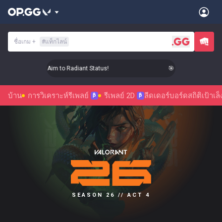
ชื่อเกม
+
#
แท็กไลน์
🎯 Level Up Your Aim to Radiant Status!
🎯 Level Up Your Aim
บ้าน
การวิเคราะห์รีเพลย์
รีเพลย์ 2D
ลีดเดอร์บอร์ด
สถิติ
เป้าเล็
β
β
SEASON 26 // ACT 4