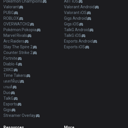
Pokémon Champions
AllT iOS
Valorant
Valorant Android
PUBG
Valorant iOS
ROBLOX
Gigs Android
OVERWATCH2
Gigs iOS
Pokémon Pokopia
TalkG Android
Marvel Rivals
TalkG iOS
Arc Raiders
Esports Android
Slay The Spire 2
Esports iOS
Counter Strike 2
Fortnite
Diablo 4
2XKO
Time Takers
เดสก์ท็อป
เกมส์
Duo
TalkG
Esports
Gigs
Streamer Overlay
Resources
More