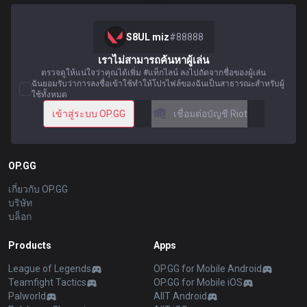
S8UL miz
#
88888
เราไม่สามารถค้นหาผู้เล่น
ตรวจดูให้แน่ใจว่าคุณได้เพิ่ม #แท็กไลน์ ลงไปถัดจากชื่อของผู้เล่น
ฉันยอมรับว่าการลงชื่อเข้าใช้ทำให้โปรไฟล์ของฉันเป็นสาธารณะสำหรับผู้
ใช้ทั้งหมด
เข้าสู่ระบบ OP.GG
เชื่อมต่อบัญชี Riot
OP.GG
เกี่ยวกับ OP.GG
บริษัท
บล็อก
Products
Apps
League of Legends
OP.GG for Mobile Android
Teamfight Tactics
OP.GG for Mobile iOS
Palworld
AllT Android