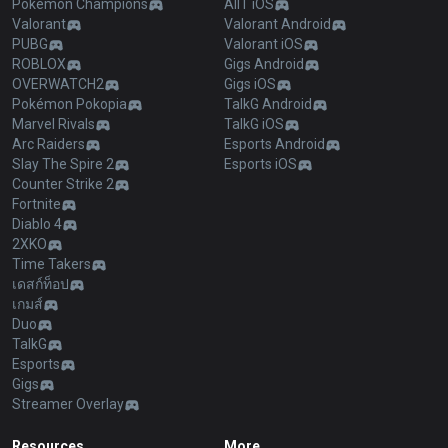
Pokémon Champions
AllT iOS
Valorant
Valorant Android
PUBG
Valorant iOS
ROBLOX
Gigs Android
OVERWATCH2
Gigs iOS
Pokémon Pokopia
TalkG Android
Marvel Rivals
TalkG iOS
Arc Raiders
Esports Android
Slay The Spire 2
Esports iOS
Counter Strike 2
Fortnite
Diablo 4
2XKO
Time Takers
เดสก์ท็อป
เกมส์
Duo
TalkG
Esports
Gigs
Streamer Overlay
Resources
More