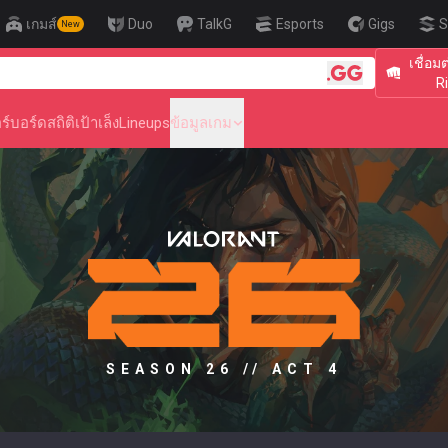
เกมส์
Duo
TalkG
Esports
Gigs
S
New
เชื่อม
🎯 Level Up
R
ร์บอร์ด
สถิติ
เป้าเล็ง
Lineups
ข้อมูลเกม
SEASON 26 // ACT 4