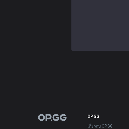
OP.GG
OP.GG
เกี่ยวกับ OP.GG