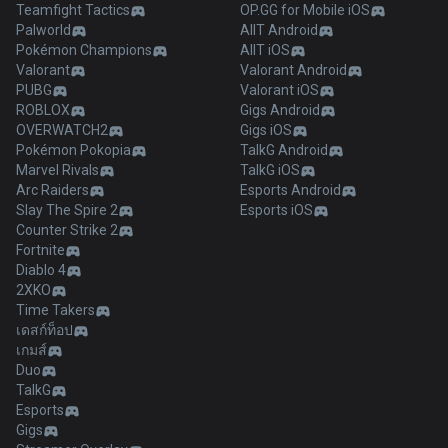
Teamfight Tactics
OP.GG for Mobile iOS
Palworld
AllT Android
Pokémon Champions
AllT iOS
Valorant
Valorant Android
PUBG
Valorant iOS
ROBLOX
Gigs Android
OVERWATCH2
Gigs iOS
Pokémon Pokopia
TalkG Android
Marvel Rivals
TalkG iOS
Arc Raiders
Esports Android
Slay The Spire 2
Esports iOS
Counter Strike 2
Fortnite
Diablo 4
2XKO
Time Takers
เดสก์ท็อป
เกมส์
Duo
TalkG
Esports
Gigs