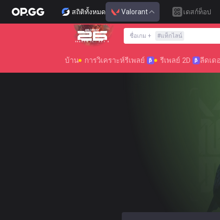
สถิติทั้งหมด
Valorant
เดสก์ท็อป
ชื่อเกม
+
#
แท็กไลน์
SEASON 26 : ACT 4
บ้าน
การวิเคราะห์รีเพลย์
รีเพลย์ 2D
ลีดเดอ
β
β