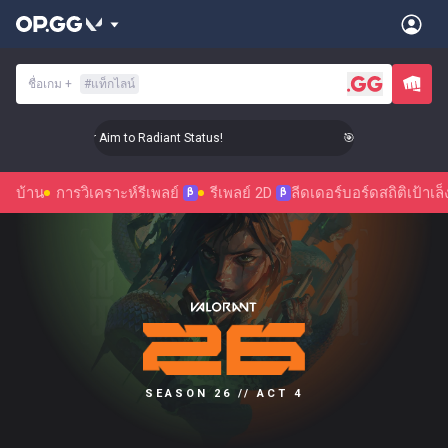
ชื่อเกม
+
#
แท็กไลน์
🎯 Level Up Your Aim to Radiant Status!
🎯 Level Up Your Aim
บ้าน
การวิเคราะห์รีเพลย์
รีเพลย์ 2D
ลีดเดอร์บอร์ด
สถิติ
เป้าเล็
β
β
SEASON 26 // ACT 4