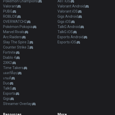
Pokémon Champions
AllT iOS
Valorant
Valorant Android
PUBG
Valorant iOS
ROBLOX
Gigs Android
OVERWATCH2
Gigs iOS
Pokémon Pokopia
TalkG Android
Marvel Rivals
TalkG iOS
Arc Raiders
Esports Android
Slay The Spire 2
Esports iOS
Counter Strike 2
Fortnite
Diablo 4
2XKO
Time Takers
เดสก์ท็อป
เกมส์
Duo
TalkG
Esports
Gigs
Streamer Overlay
Resources
More