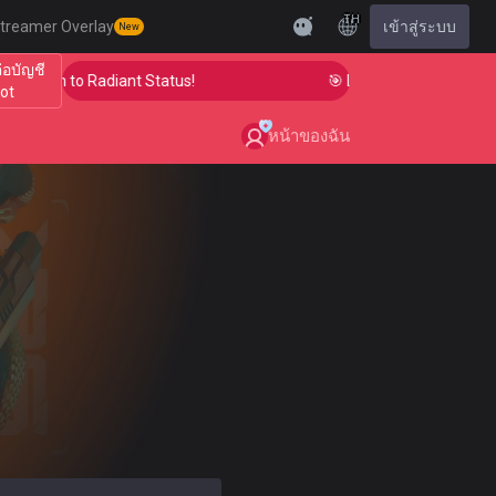
TH
treamer Overlay
เข้าสู่ระบบ
New
ต่อบัญชี
ur Aim to Radiant Status!
🎯 Level Up Your Aim to Ra
iot
หน้าของฉัน