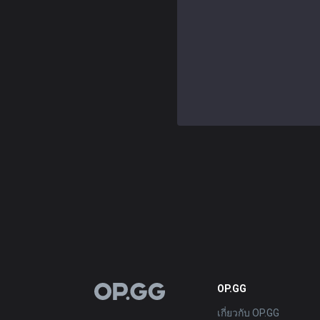
OP.GG
OP.GG
เกี่ยวกับ OP.GG