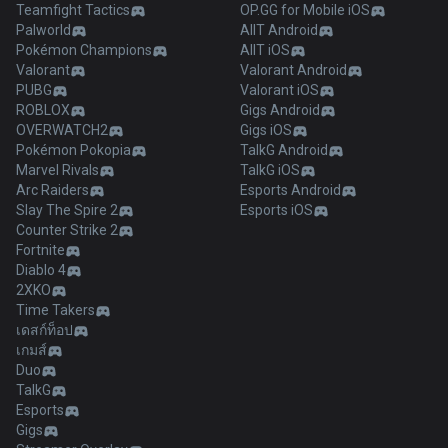
Teamfight Tactics
OP.GG for Mobile iOS
Palworld
AllT Android
Pokémon Champions
AllT iOS
Valorant
Valorant Android
PUBG
Valorant iOS
ROBLOX
Gigs Android
OVERWATCH2
Gigs iOS
Pokémon Pokopia
TalkG Android
Marvel Rivals
TalkG iOS
Arc Raiders
Esports Android
Slay The Spire 2
Esports iOS
Counter Strike 2
Fortnite
Diablo 4
2XKO
Time Takers
เดสก์ท็อป
เกมส์
Duo
TalkG
Esports
Gigs