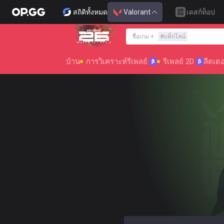
สถิติทั้งหมด
Valorant
เดสก์ท็อป
ชื่อเกม
+
#
แท็กไลน์
SEASON 26 : ACT 4
บ้าน
การวิเคราะห์รีเพลย์
รีเพลย์ 2D
ลีดเดอ
β
β