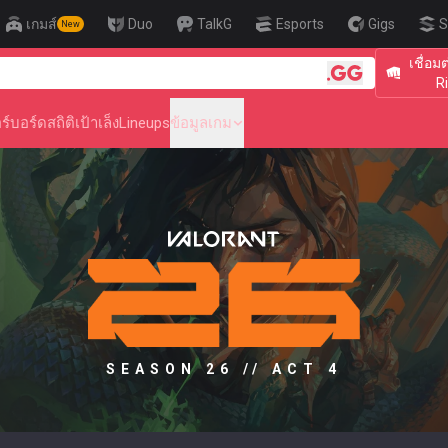
เกมส์
Duo
TalkG
Esports
Gigs
S
New
เชื่อม
🎯 Level Up Yo
R
ร์บอร์ด
สถิติ
เป้าเล็ง
Lineups
ข้อมูลเกม
SEASON 26 // ACT 4