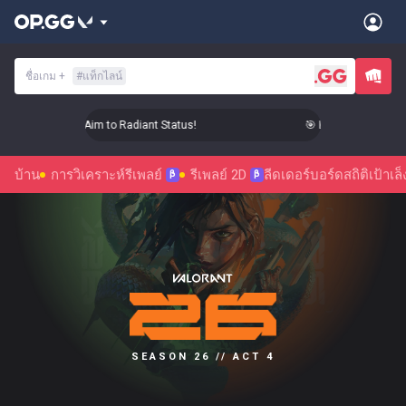
ชื่อเกม
+
#
แท็กไลน์
 Level Up Your Aim to Radiant Status!
🎯 Level Up Your Aim 
บ้าน
การวิเคราะห์รีเพลย์
รีเพลย์ 2D
ลีดเดอร์บอร์ด
สถิติ
เป้าเล็
β
β
SEASON 26 // ACT 4