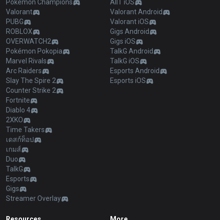
Pokémon Champions
AllT iOS
Valorant
Valorant Android
PUBG
Valorant iOS
ROBLOX
Gigs Android
OVERWATCH2
Gigs iOS
Pokémon Pokopia
TalkG Android
Marvel Rivals
TalkG iOS
Arc Raiders
Esports Android
Slay The Spire 2
Esports iOS
Counter Strike 2
Fortnite
Diablo 4
2XKO
Time Takers
เดสก์ท็อป
เกมส์
Duo
TalkG
Esports
Gigs
Streamer Overlay
Resources
More