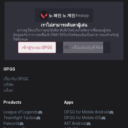
노 패인 노 게인
#
easyp
เราไม่สามารถค้นหาผู้เล่น
ตรวจดูให้แน่ใจว่าคุณได้เพิ่ม #แท็กไลน์ ลงไปถัดจากชื่อของผู้เล่น
ฉันยอมรับว่าการลงชื่อเข้าใช้ทำให้โปรไฟล์ของฉันเป็นสาธารณะสำหรับผู้
ใช้ทั้งหมด
เข้าสู่ระบบ OP.GG
เชื่อมต่อบัญชี Riot
OP.GG
เกี่ยวกับ OP.GG
บริษัท
บล็อก
Products
Apps
League of Legends
OP.GG for Mobile Android
Teamfight Tactics
OP.GG for Mobile iOS
Palworld
AllT Android