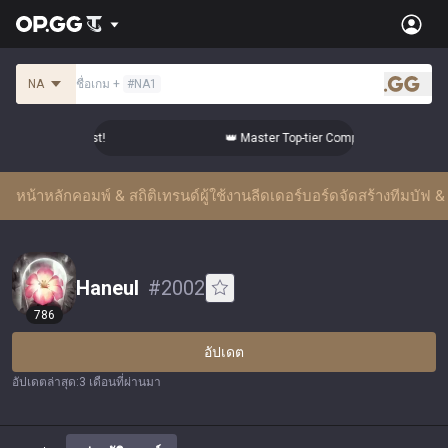
NA
ชื่อเกม
+
#
NA1
.gg
from the Best!
👑 Master Top-tier Comps from the Best!
หน้าหลัก
คอมพ์ & สถิติ
เทรนด์ผู้ใช้งาน
ลีดเดอร์บอร์ด
จัดสร้างทีม
บัฟ & 
Haneul
#
2002
786
อัปเดต
อัปเดตล่าสุด
:
3 เดือนที่ผ่านมา