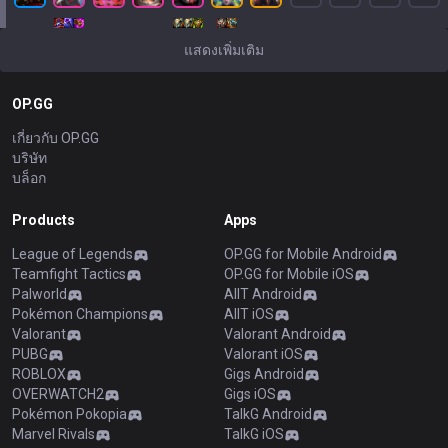
แสดงเพิ่มเติม
OP.GG
เกี่ยวกับ OP.GG
บริษัท
บล็อก
Products
Apps
League of Legends
OP.GG for Mobile Android
Teamfight Tactics
OP.GG for Mobile iOS
Palworld
AllT Android
Pokémon Champions
AllT iOS
Valorant
Valorant Android
PUBG
Valorant iOS
ROBLOX
Gigs Android
OVERWATCH2
Gigs iOS
Pokémon Pokopia
TalkG Android
Marvel Rivals
TalkG iOS