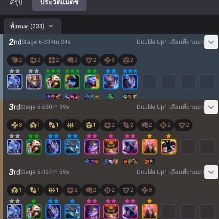
สรุป
ประวัติแมตช์
ทั้งหมด
(
233
)
2
nd
Stage
6
-
3
34
m
34
s
Double Up
1 เดือนที่ผ่านมา
2
2
2
2
2
3
2
3
rd
Stage
5
-
5
30
m
39
s
Double Up
1 เดือนที่ผ่านมา
3
1
1
1
1
2
2
2
2
2
3
rd
Stage
5
-
3
27
m
59
s
Double Up
1 เดือนที่ผ่านมา
1
1
1
2
2
2
2
3