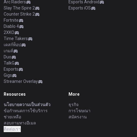
Arc Raiders
Esports Android
Slay The Spire 2
Esports iOS
Counter Strike 2
Fortnite
Diablo 4
2XKO
Time Takers
เดสก์ท็อป
เกมส์
Duo
TalkG
Esports
Gigs
Streamer Overlay
Resources
More
นโยบายความเป็นส่วนตัว
ธุรกิจ
ข้อกำหนดการใช้บริการ
การโฆษณา
ช่วยเหลือ
สมัครงาน
สอบถามทางอีเมล
ติดต่อเรา