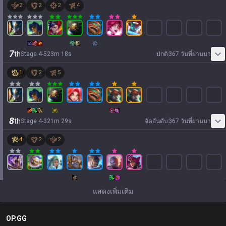
2
2
2
4
7
th
Stage
4
-
5
23
m
18
s
ปกติ
367 วันที่ผ่านมา
1
2
5
8
th
Stage
4
-
3
21
m
29
s
จัดอันดับ
367 วันที่ผ่านมา
4
2
2
แสดงเพิ่มเติม
OP.GG