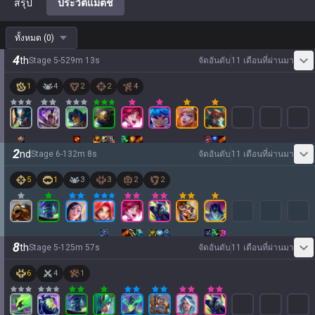
สรุป
ประวัติแมตช์
ทั้งหมด
(
0
)
4
th
Stage
5
-
5
29
m
13
s
จัดอันดับ
11 เดือนที่ผ่านมา
1
4
2
2
4
2
nd
Stage
6
-
1
32
m
8
s
จัดอันดับ
11 เดือนที่ผ่านมา
5
1
3
3
2
2
8
th
Stage
5
-
1
25
m
57
s
จัดอันดับ
11 เดือนที่ผ่านมา
6
4
1