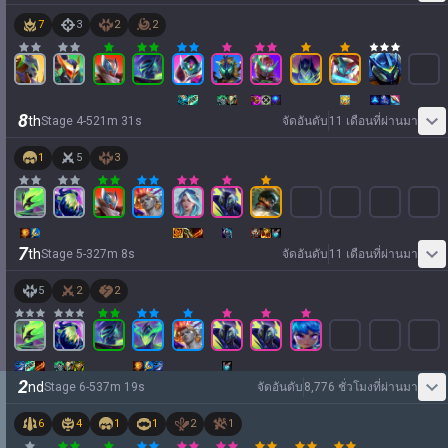
7
3
2
2
8
th
Stage
4
-
5
21
m
31
s
จัดอันดับ
11 เดือนที่ผ่านมา
1
5
3
7
th
Stage
5
-
3
27
m
8
s
จัดอันดับ
11 เดือนที่ผ่านมา
5
2
2
2
nd
Stage
6
-
5
37
m
19
s
จัดอันดับ
8,776 ชั่วโมงที่ผ่านมา
6
4
1
1
2
1