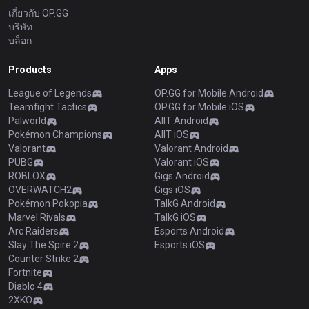
เกี่ยวกับ OP.GG
บริษัท
บล็อก
Products
Apps
League of Legends
OP.GG for Mobile Android
Teamfight Tactics
OP.GG for Mobile iOS
Palworld
AllT Android
Pokémon Champions
AllT iOS
Valorant
Valorant Android
PUBG
Valorant iOS
ROBLOX
Gigs Android
OVERWATCH2
Gigs iOS
Pokémon Pokopia
TalkG Android
Marvel Rivals
TalkG iOS
Arc Raiders
Esports Android
Slay The Spire 2
Esports iOS
Counter Strike 2
Fortnite
Diablo 4
2XKO