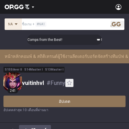
NA
ชื่อเกม
+
#
NA1
.gg
Master Top-tier Comps from the Best!
👑 Master Top-tier Com
หน้าหลัก
คอมพ์ & สถิติ
เทรนด์ผู้ใช้งาน
ลีดเดอร์บอร์ด
จัดสร้างทีม
บัฟ & 
S
15
Silver
II
S
14
Master
I
S
13
Master
I
vuitinhvl
#
Funny
241
อัปเดต
อัปเดตล่าสุด
:
10 เดือนที่ผ่านมา