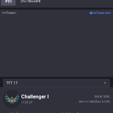
สรุป
ประวัติแมตช์
การโฆษณา
ลบโฆษณาออก
TFT
17
Challenger
I
366
W
308
L
อัตราการติดท็อป 4
54
%
1125 LP