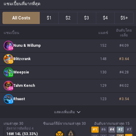
แชมเปี้ยนที่มากที่สุด
All Costs
$1
$2
$3
$4
$5+
อันดับโดย
แชมเปี้ยน
แมตช์
เฉลี่ย
Nunu & Willump
152
#
4.09
$
4
Blitzcrank
148
#
3.64
$
5
Meepsie
130
#
4.28
$
2
Tahm Kench
129
#
4.02
$
4
Rhaast
123
#
3.54
$
3
แสดงเพิ่มเติม
เกมล่าสุด 30
ซินเนอร์จีย์จากเกมล่าสุด 30
อันดับจากเกมล่าสุด 15
อัตราการติดท็อป 4
#
1
#
6
#
4
#
2
#
7
16
W
14
L (
53.33
%)