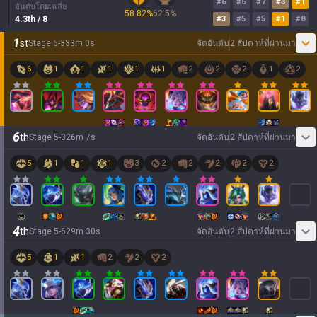
#
6
#
6
#
7
#
3
#
1
อันดับโดยเฉลี่ย
58.82
%
62.5
%
4.3
th
/ 8
#
3
#
5
#
5
#
1
#
8
1
st
Stage
6
-
3
33
m
0
s
จัดอันดับ
2 สัปดาห์ที่ผ่านมา
6
1
1
1
1
1
2
2
2
1
2
6
th
Stage
5
-
3
26
m
7
s
จัดอันดับ
2 สัปดาห์ที่ผ่านมา
5
1
1
1
3
2
2
2
2
2
4
th
Stage
5
-
6
29
m
30
s
จัดอันดับ
2 สัปดาห์ที่ผ่านมา
5
1
1
2
2
2