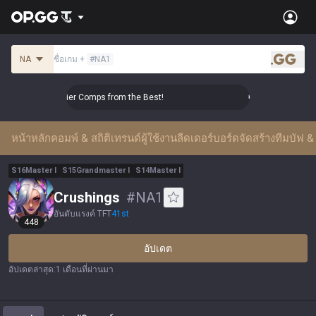
NA
ชื่อเกม
+
#
NA1
.gg
Master Top-tier Comps from the Best!
👑 Master Top-tier Com
หน้าหลัก
คอมพ์ & สถิติ
เทรนด์ผู้ใช้งาน
ลีดเดอร์บอร์ด
จัดสร้างทีม
บัฟ & 
S
16
Master
I
S
15
Grandmaster
I
S
14
Master
I
Crushings
#
NA1
อันดับแรงค์ TFT
41
st
448
อัปเดต
อัปเดตล่าสุด
:
1 เดือนที่ผ่านมา