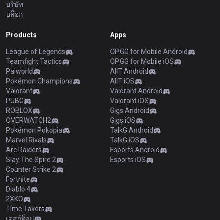
บริษัท
บล็อก
Products
Apps
League of Legends
OP.GG for Mobile Android
Teamfight Tactics
OP.GG for Mobile iOS
Palworld
AllT Android
Pokémon Champions
AllT iOS
Valorant
Valorant Android
PUBG
Valorant iOS
ROBLOX
Gigs Android
OVERWATCH2
Gigs iOS
Pokémon Pokopia
TalkG Android
Marvel Rivals
TalkG iOS
Arc Raiders
Esports Android
Slay The Spire 2
Esports iOS
Counter Strike 2
Fortnite
Diablo 4
2XKO
Time Takers
เดสก์ท็อป