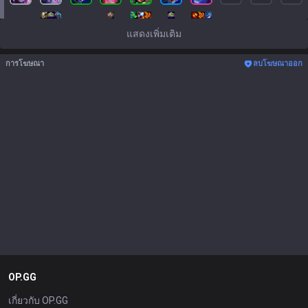
แสดงเพิ่มเติม
การโฆษณา
ลบโฆษณาออก
OP.GG
เกี่ยวกับ OP.GG