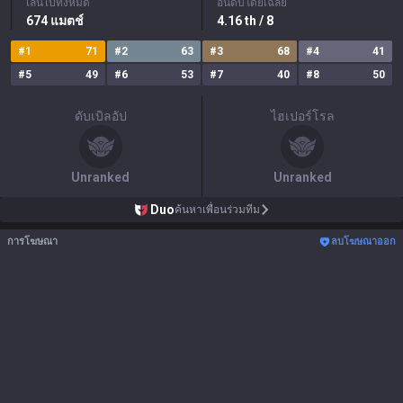
เล่นไปทั้งหมด
อันดับโดยเฉลี่ย
674
แมตช์
4.16
th
/ 8
#
1
71
#
2
63
#
3
68
#
4
41
#
5
49
#
6
53
#
7
40
#
8
50
ดับเบิลอัป
ไฮเปอร์โรล
Unranked
Unranked
Duo
ค้นหาเพื่อนร่วมทีม
การโฆษณา
ลบโฆษณาออก