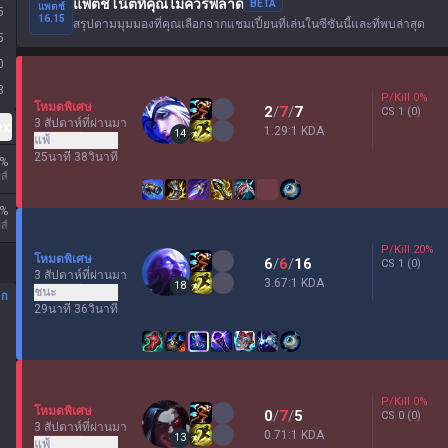
แพตช์โน้ตที่คุณไม่ควรพลาด
BETA
แพตช์
5
16.15
สรุปตามมุมมองที่คุณเลือกจากแชมเปี้ยนที่เล่นในซีซันนี้และที่พบล่าสุด
5
0
3
P/Kill
0
%
โหมดพิเศษ
2
/
7
/
7
CS
1
(0)
3 สัปดาห์ที่ผ่านมา
ex
1.29:1 KDA
14
แพ้
25นาที 38วินาที
%
ส์
%
ส์
P/Kill
20
%
โหมดพิเศษ
6
/
6
/
16
CS
1
(0)
3 สัปดาห์ที่ผ่านมา
3.67:1 KDA
18
ชนะ
อก
29นาที 36วินาที
P/Kill
0
%
โหมดพิเศษ
0
/
7
/
5
CS
0
(0)
3 สัปดาห์ที่ผ่านมา
0.71:1 KDA
13
แพ้