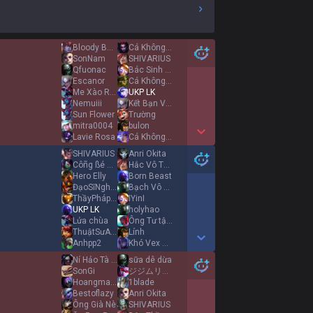
Bloody Baron
Cá Không Tệ
SonNam
SHIVARIUS
Qfuonac
Bác Sinh Gánh
Escanor
Cá Không Mang
Me Xào Rau
UKP LK
Nemuiii
Kết Bạn Với Tao
Sun Flower
Trường
mitra0004
bulon
Lavie Rosa
Cá Không Gáy
Show More Detail Games
SHIVARIUS
Anri Okita
Côñg ßé ßỏñg
Hắc Vô Thường
Hero Elly
Born Beast
ĐạoSĩNghệAn
Bạch Vô Thường
ThầyPhápPhúYên루스
IYinI
UKP LK
holyhao
Lửa chùa
Ông Tư tập bắn
ThuậtSưAnGiang라스
Lính
Anhpp2
Khó Vex Nụ Cười
Show More Detail Games
Ní Hảo Tà Cưa
sữa dê dừa
SonGi
ジジムリン GG JUSTICE
Hoangmadlife
1blade
Bestoflazy
Anri Okita
Ông Già Nè
SHIVARIUS