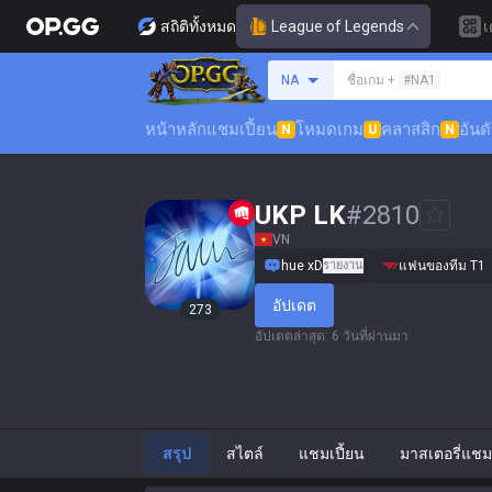
สถิติทั้งหมด
League of Legends
เ
ค้นหาซัมมอนเนอร์
NA
ชื่อเกม +
#NA1
หน้าหลัก
แชมเปี้ยน
โหมดเกม
คลาสสิก
อันด
N
U
N
UKP LK
#
2810
VN
hue xD
รายงาน
แฟนของทีม T1
อัปเดต
273
อัปเดตล่าสุด
:
6 วันที่ผ่านมา
สรุป
สไตล์
แชมเปี้ยน
มาสเตอรี่แชมเ