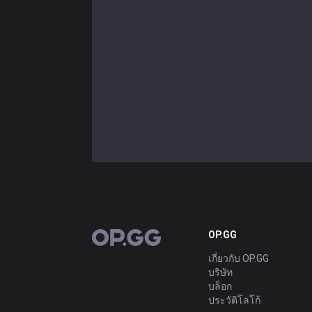
OP.GG
OP.GG
เกี่ยวกับ OP.GG
บริษัท
บล็อก
ประวัติโลโก้