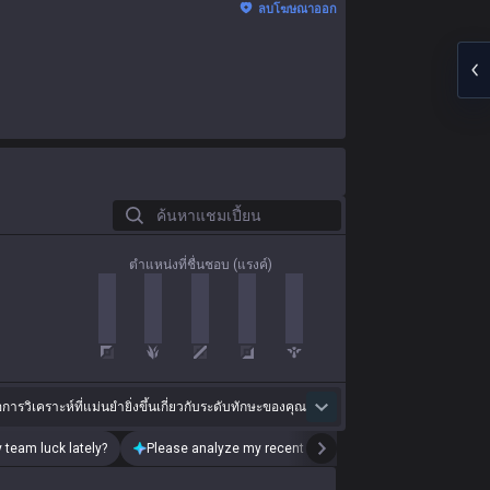
ลบโฆษณาออก
ค้นหาแชมเปี้ยน
ตำแหน่งที่ชื่นชอบ (แรงค์)
่อการวิเคราะห์ที่แม่นยำยิ่งขึ้นเกี่ยวกับระดับทักษะของคุณ
 team luck lately?
Please analyze my recent playstyle.