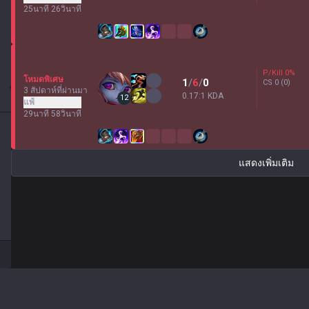
25นาที 26วินาที
P/Kill
0
%
โหมดพิเศษ
1
/
6
/
0
CS
0
(0)
3 สัปดาห์ที่ผ่านมา
0.17:1 KDA
12
แพ้
29นาที 58วินาที
แสดงเพิ่มเติม