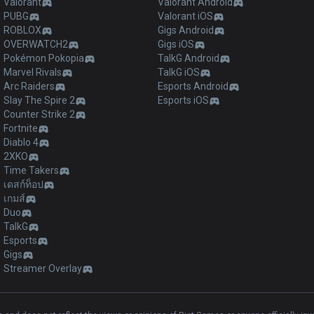
Valorant
Valorant Android
PUBG
Valorant iOS
ROBLOX
Gigs Android
OVERWATCH2
Gigs iOS
Pokémon Pokopia
TalkG Android
Marvel Rivals
TalkG iOS
Arc Raiders
Esports Android
Slay The Spire 2
Esports iOS
Counter Strike 2
Fortnite
Diablo 4
2XKO
Time Takers
เดสก์ท็อป
เกมส์
Duo
TalkG
Esports
Gigs
Streamer Overlay