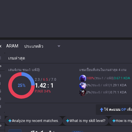
x
ARAM
ประเภทคิว
d
เกมล่าสุด
P
เล่น4เกม ชนะ1 แพ้3}
แชมเปี้ยนที่เล่นในเกมล่าสุด 4 เกม
3
100
%
(
ชนะ1 / แพ้0
)
3.67:1 KDA
2.3
/
6.5
/
7.0
1
1.42
: 1
25
%
0
%
(
ชนะ0 / แพ้1
)
1.29:1 KDA
5
P/Kill
34
%
0
%
(
ชนะ0 / แพ้1
)
0.71:1 KDA
9
3
ใช้
คะแนน
OP
เพื
d
Analyze my recent matches.
What is my skill level?
How is my
P