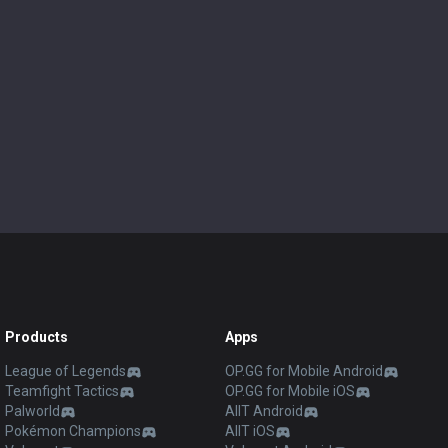
Products
Apps
League of Legends
OP.GG for Mobile Android
Teamfight Tactics
OP.GG for Mobile iOS
Palworld
AllT Android
Pokémon Champions
AllT iOS