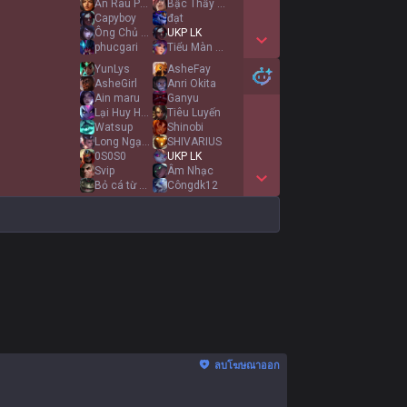
Ăn Rau Phá Tàu
Bậc Thầy Vẽ Lõi
Capyboy
đạt
Ông Chủ Lông Cai
UKP LK
phucgari
Tiểu Màn Thầu
Show More Detail Games
YunLys
AsheFay
AsheGirl
Anri Okita
Ain maru
Ganyu
Lại Huy Hoàng
Tiêu Luyến
Watsup
Shinobi
Long Ngạo Thiên
SHIVARIUS
0S0S0
UKP LK
Svip
Âm Nhạc
Bỏ cá từ Soraka
Côngdk12
Show More Detail Games
ลบโฆษณาออก