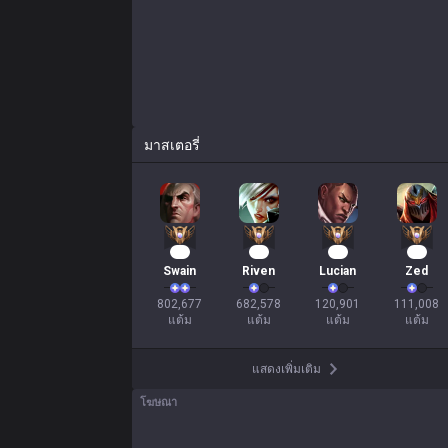
มาสเตอรี่
76
64
12
11
Swain
Riven
Lucian
Zed
802,677

682,578

120,901

111,008

แต้ม
แต้ม
แต้ม
แต้ม
แสดงเพิ่มเติม
โฆษณา