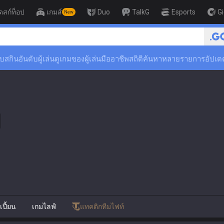
ดสก์ท็อป
เกมส์
Duo
TalkG
Esports
G
New
🏆 Rank Up in 3 Days! Challenger C
ับสกิน
อันดับผู้เล่น
ดูเกมของผู้เล่นมืออาชีพ
สถิติ
ค้นหาหลายรายการ
อัปเด
ปี้ยน
เกมไลฟ์
แทคติกทีมไฟท์