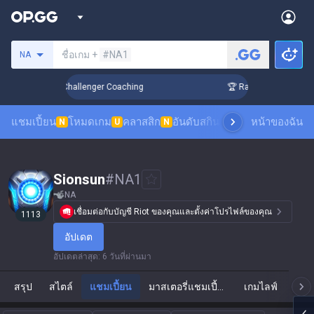
ค้นหาซัมมอนเนอร์
ชื่อเกม +
#NA1
NA
 Up in 3 Days! Challenger Coaching
🏆 Rank Up in 3 Days! C
แชมเปี้ยน
โหมดเกม
คลาสสิก
อันดับสกิน
อันดับผู้เล่น
หน้าของฉัน
ดูเกมของผ
N
U
N
Sionsun
#
NA1
NA
เชื่อมต่อกับบัญชี Riot ของคุณและตั้งค่าโปรไฟล์ของคุณ
1113
อัปเดต
อัปเดตล่าสุด
:
6 วันที่ผ่านมา
สรุป
สไตล์
แชมเปี้ยน
มาสเตอรี่แชมเปี้ยน
เกมไลฟ์
แ