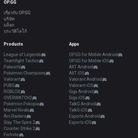
OP.GG
เกี่ยวกับ OP.GG
บริษัท
บล็อก
ประวัติโลโก้
Products
Apps
League of Legends
OP.GG for Mobile Android
Teamfight Tactics
OP.GG for Mobile iOS
Palworld
AllT Android
Pokémon Champions
AllT iOS
Valorant
Valorant Android
PUBG
Valorant iOS
ROBLOX
Gigs Android
OVERWATCH2
Gigs iOS
Pokémon Pokopia
TalkG Android
Marvel Rivals
TalkG iOS
Arc Raiders
Esports Android
Slay The Spire 2
Esports iOS
Counter Strike 2
Fortnite