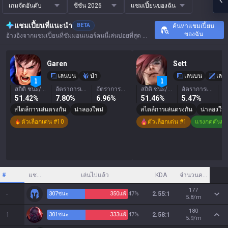
เกมจัดอันดับ
ซีซัน 2026
แชมเปี้ยนของฉัน
แชมเปี้ยนที่แนะนำ
BETA
ค้นหาแชมเปี้ยน
ของฉัน
อ้างอิงจากแชมเปี้ยนที่ซัมมอนเนอร์คนนี้เล่นบ่อยที่สุด ผลการแข่งขัน และค่าสถิติสำคัญ
Garen
Sett
เลนบน
ป่า
เลนบน
เลน
สถิติ ชนะ/แพ้
อัตราการเลือก
อัตราการแบน
สถิติ ชนะ/แพ้
อัตราการเลือก
51.42%
7.80%
6.96%
51.46%
5.47%
1
สไตล์การเล่นตรงกัน
น่าลองใหม่
สไตล์การเล่นตรงกัน
น่าลองใหม
ตัวเลือกเด่น #10
ตัวเลือกเด่น #1
แรงกดดันแบ
#
แชมเปี้ยน
เล่นไปแล้ว
KDA
จำนวนครีป
177
-
307
ชนะ
350
แพ้
47%
2.55:1
5.8/m
180
1
301
ชนะ
333
แพ้
47%
2.58:1
5.9/m