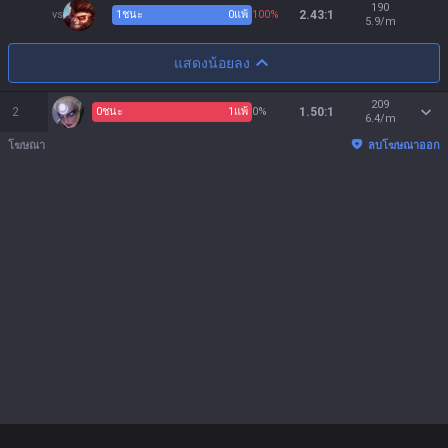
190
vs
1
ชนะ
0
แพ้
100%
2.43:1
5.9/m
แสดงน้อยลง
209
2
0
ชนะ
1
แพ้
0%
1.50:1
6.4/m
โฆษณา
ลบโฆษณาออก