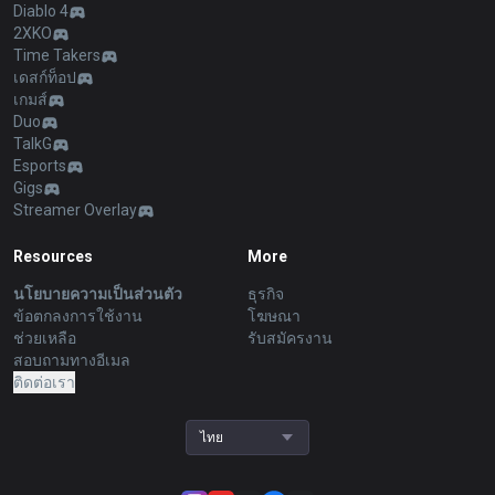
Diablo 4
2XKO
Time Takers
เดสก์ท็อป
เกมส์
Duo
TalkG
Esports
Gigs
Streamer Overlay
Resources
More
นโยบายความเป็นส่วนตัว
ธุรกิจ
ข้อตกลงการใช้งาน
โฆษณา
ช่วยเหลือ
รับสมัครงาน
สอบถามทางอีเมล
ติดต่อเรา
ไทย