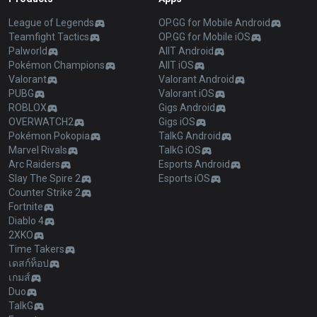
League of Legends
OP.GG for Mobile Android
Teamfight Tactics
OP.GG for Mobile iOS
Palworld
AllT Android
Pokémon Champions
AllT iOS
Valorant
Valorant Android
PUBG
Valorant iOS
ROBLOX
Gigs Android
OVERWATCH2
Gigs iOS
Pokémon Pokopia
TalkG Android
Marvel Rivals
TalkG iOS
Arc Raiders
Esports Android
Slay The Spire 2
Esports iOS
Counter Strike 2
Fortnite
Diablo 4
2XKO
Time Takers
เดสก์ท็อป
เกมส์
Duo
TalkG