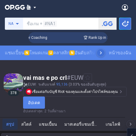
ค้นหาซัมมอนเนอร์
ชื่อเกม +
#NA1
NA
Days! Challenger Coaching
🏆 Rank Up in 3 Days! Challenge
แชมเปี้ยน
โหมดเกม
คลาสสิก
อันดับสกิน
อันดับผู้เล่น
หน้าของฉัน
ดูเกมของผ
N
U
N
vai mas e po crl
#
EUW
EUW
ระดับแรงค์
95,136
(3.03% ของอันดับสูงสุด)
เชื่อมต่อกับบัญชี Riot ของคุณและตั้งค่าโปรไฟล์ของคุณ
378
อัปเดต
อัปเดตล่าสุด
:
2 วันที่ผ่านมา
สรุป
สไตล์
แชมเปี้ยน
มาสเตอรี่แชมเปี้ยน
เกมไลฟ์
แ