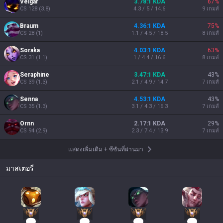
Veigar
3.78:1 KDA
67
%
CS
128
(
3.8
)
4.3 / 5 / 14.6
9
เกมส์
Braum
4.36:1 KDA
75
%
CS
28
(
1
)
1.1 / 4.5 / 18.5
8
เกมส์
Soraka
4.03:1 KDA
63
%
CS
31
(
1.1
)
1 / 4.4 / 16.6
8
เกมส์
Seraphine
3.47:1 KDA
43
%
CS
39
(
1.3
)
2.1 / 4.9 / 14.7
7
เกมส์
Senna
4.53:1 KDA
43
%
CS
35
(
1.3
)
3.1 / 4.3 / 16.3
7
เกมส์
Ornn
2.17:1 KDA
29
%
CS
94
(
2.9
)
2.3 / 7.4 / 13.9
7
เกมส์
แสดงเพิ่มเติม
+
ซีซันที่ผ่านมา
มาสเตอรี่
24
12
11
11