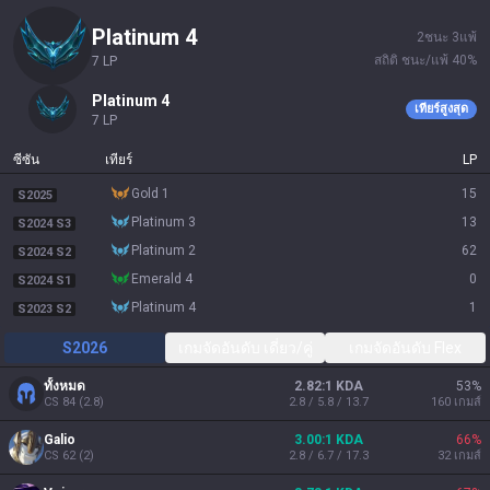
platinum 4
2
ชนะ
3
แพ้
สถิติ ชนะ/แพ้
40
%
7
LP
platinum 4
เทียร์สูงสุด
7
LP
ซีซัน
เทียร์
LP
gold 1
15
S2025
platinum 3
13
S2024 S3
platinum 2
62
S2024 S2
emerald 4
0
S2024 S1
platinum 4
1
S2023 S2
S2026
เกมจัดอันดับ เดี่ยว/คู่
เกมจัดอันดับ Flex
ทั้งหมด
2.82:1 KDA
53
%
CS
84
(
2.8
)
2.8 / 5.8 / 13.7
160
เกมส์
Galio
3.00:1 KDA
66
%
CS
62
(
2
)
2.8 / 6.7 / 17.3
32
เกมส์